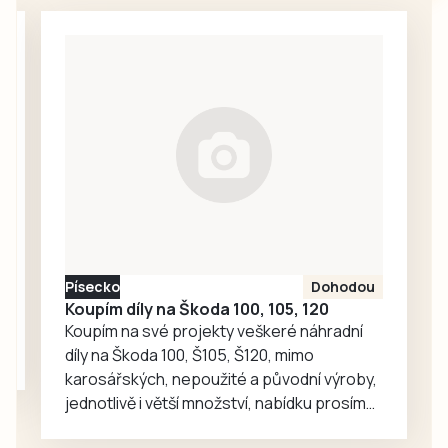
jedničku, když
dvě utkání a diváci
před vlastními
se rozhodně
fanoušky porazili
nenudili.
táborský Meteor
3:1 (1:0) a připsali
si první tři body do
tabulky.
Písecko
Dohodou
Koupím díly na Škoda 100, 105, 120
Koupím na své projekty veškeré náhradní
díly na Škoda 100, Š105, Š120, mimo
karosářských, nepoužité a původní výroby,
jednotlivě i větší množství, nabídku prosím
pouze na e-mail: svorpi@seznam.cz.