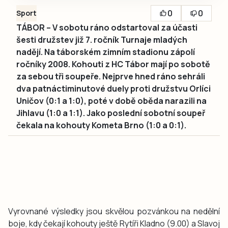
0
0
Sport
TÁBOR – V sobotu ráno odstartoval za účasti
šesti družstev již 7. ročník Turnaje mladých
nadějí. Na táborském zimním stadionu zápolí
ročníky 2008. Kohouti z HC Tábor mají po sobotě
za sebou tři soupeře. Nejprve hned ráno sehráli
dva patnáctiminutové duely proti družstvu Orlíci
Uničov (0:1 a 1:0), poté v době oběda narazili na
Jihlavu (1:0 a 1:1). Jako poslední sobotní soupeř
čekala na kohouty Kometa Brno (1:0 a 0:1).
Vyrovnané výsledky jsou skvělou pozvánkou na nedělní
boje, kdy čekají kohouty ještě Rytíři Kladno (9.00) a Slavoj