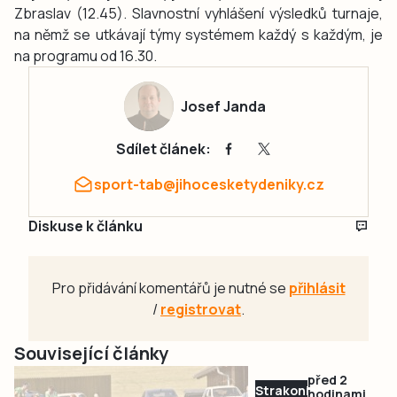
Zbraslav (12.45). Slavnostní vyhlášení výsledků turnaje,
na němž se utkávají týmy systémem každý s každým, je
na programu od 16.30.
Josef Janda
Sdílet článek:
sport-tab@jihocesketydeniky.cz
Diskuse k článku
Pro přidávání komentářů je nutné se
přihlásit
/
registrovat
.
Související články
před 2
Strakonicko
hodinami