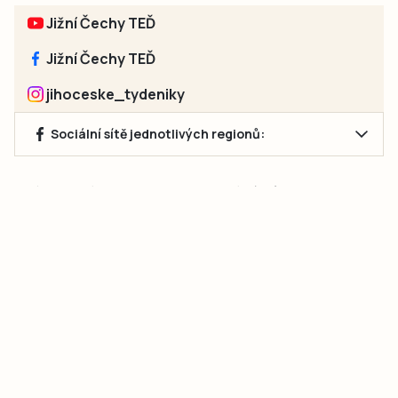
Jižní Čechy TEĎ
Jižní Čechy TEĎ
jihoceske_tydeniky
Sociální sítě jednotlivých regionů:
Jakékoliv užití obsahu, včetně převzetí článků, je bez souhlasu
společnosti Jihočeské týdeníky s.r.o. zakázáno. Souhlas lze
získat na e-mailu:
neumann@jihocesketydeniky.cz
.
2026 © Copyright Jihočeské týdeníky s.r.o.
Pravidla vkládání Inzerátů a zpracování osobních
údajů
Pravidla vkládání příspěvků