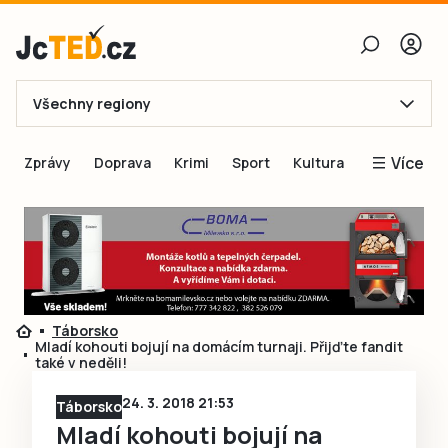
Všechny regiony
E-mail
Více
Zprávy
Doprava
Krimi
Sport
Kultura
Heslo
Blogy
Obnovit heslo
Inspirace
Čtenáři píší
Přihlásit se
Speciální přílohy
Táborsko
Přihlásit se přes Facebook
Inzerce
Mladí kohouti bojují na domácím turnaji. Přijďte fandit
také v neděli!
Ještě nemám účet, chci se
Registrovat
24. 3. 2018 21:53
Táborsko
Mladí kohouti bojují na