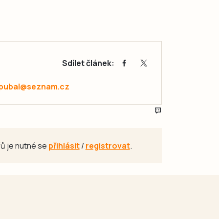
Sdílet článek:
.pubal@seznam.cz
ů je nutné se
přihlásit
/
registrovat
.