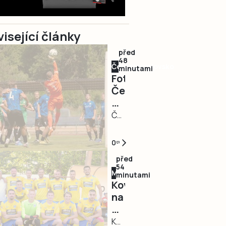
isející články
před
48
Českokrumlovsko
minutami
Fotbal:
Český
Krumlov
soupeře
ČESKÝ
přehrával,
KRUMLOV
Soběslav
–
0
mu
Výsledek,
před
ale
který
54
Milevsko
udělila
o
minutami
Kovářov
lekci
průběhu
na
z
utkání
domácím
produktivity
vypovídá
memoriálu
KOVÁŘOV
jen