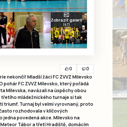
Zobrazit galerii
(47)
0
0
rie nekončí! Mladší žáci FC ZVVZ Milevsko
 O pohár FC ZVVZ Milevsko, který pořádá
sta Milevska, navázali na úspěchy obou
 třetího mládežnického turnaje si tak
í triumf. Turnaj byl velmi vyrovnaný, proto
 často rozhodovala v klíčových
 jedna povedená akce. Milevsko na
ý Meteor Tábor a třetí Hradiště, domácím