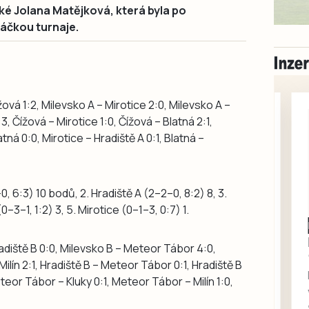
é Jolana Matějková, která byla po
ráčkou turnaje.
ová 1:2, Milevsko A – Mirotice 2:0, Milevsko A –
3, Čížová – Mirotice 1:0, Čížová – Blatná 2:1,
atná 0:0, Mirotice – Hradiště A 0:1, Blatná –
0, 6:3) 10 bodů, 2. Hradiště A (2–2–0, 8:2) 8, 3.
0–3–1, 1:2) 3, 5. Mirotice (0–1–3, 0:7) 1.
Milevsko
Zdarma / za odvoz
adiště B 0:0, Milevsko B – Meteor Tábor 4:0,
Daruji do dobrých
Milín 2:1, Hradiště B – Meteor Tábor 0:1, Hradiště B
rukou kotě
Meteor Tábor – Kluky 0:1, Meteor Tábor – Milín 1:0,
Daruji do dobrých rukou
kotě-kočka, odčervené,