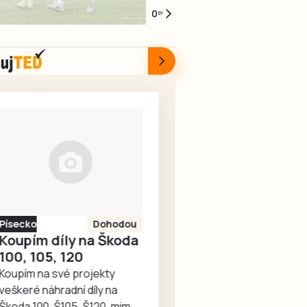
derby
finále
srpna
radovala
8.
0
kamarády
se
připadl
se
srpna
Vláďu
Soběslaví.
29.
Kaplice
fotbalisté
Fořta
Po
ročník
Protivína
a
většinu
tradičního
vstoupili
Tomáše
zápasu
turnaje
do
Měcháčka.
byli
starých
nového
Jejich
aktivnější
gard
ročníku
memoriál
a
Kučeř
krajského
letos
územní
Cup,
přeboru.
nabídl
převahu
kde
V
přátelské
si
loňské
úvodním
utkání
drželi
prvenství
kole
béčka
dokonce
Písecko
Dohodou
obhajoval
před
mužů
i po
Koupím díly na Škoda
Kostelec.
domácím
s
vyloučení
100, 105, 120
Ten
publikem
Počepicemi
Jana
Koupím na své projekty
ale
přivítali
a
Matušky.
veškeré náhradní díly na
nakonec
Kaplici.
generálku
Spartak
Škoda 100, Š105, Š120, mimo