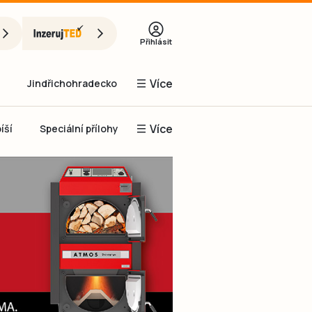
Přihlásit
Více
Jindřichohradecko
Více
íší
Speciální přílohy
Prachaticko
Inzerce
Obnovit heslo
řihlásit se
it se přes Facebook
čet, chci se
Registrovat