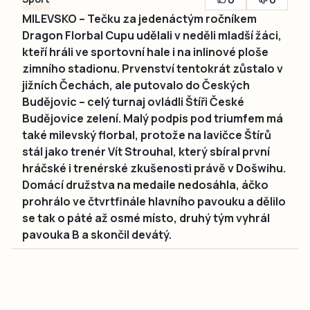
MILEVSKO – Tečku za jedenáctým ročníkem
Dragon Florbal Cupu udělali v neděli mladší žáci,
kteří hráli ve sportovní hale i na inlinové ploše
zimního stadionu. Prvenství tentokrát zůstalo v
jižních Čechách, ale putovalo do Českých
Budějovic – celý turnaj ovládli Štíři České
Budějovice zelení. Malý podpis pod triumfem má
také milevský florbal, protože na lavičce Štírů
stál jako trenér Vít Strouhal, který sbíral první
hráčské i trenérské zkušenosti právě v Došwihu.
Domácí družstva na medaile nedosáhla, áčko
prohrálo ve čtvrtfinále hlavního pavouku a dělilo
se tak o páté až osmé místo, druhý tým vyhrál
pavouka B a skončil devátý.