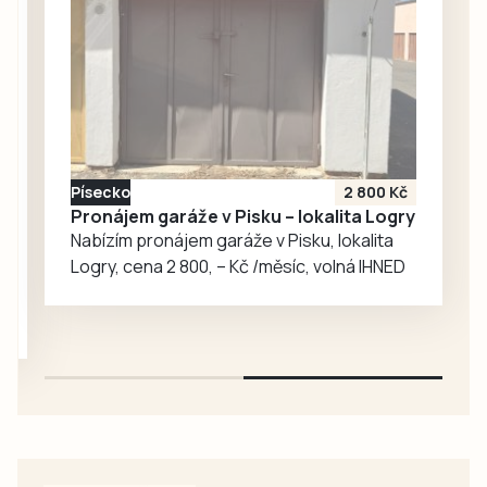
červencovém
sestavách,
víkendu, z pohledu
protože Tábor
Jakuba Rataje.
včera sehrál…
Reprezentant
Dukly Prostějov
nasbíral během
osmi soutěžních
Písecko
2 800 Kč
seskoků pouhé tři
Pronájem garáže v Pisku – lokalita Logry
centimetry,
Nabízím pronájem garáže v Pisku, lokalita
suverénně zvítězil
Logry, cena 2 800, – Kč /měsíc, volná IHNED
mezi jednotlivci a
společně se…