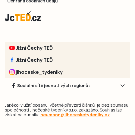
Ochrana osobních údajů
Jižní Čechy TEĎ
Jižní Čechy TEĎ
jihoceske_tydeniky
Sociální sítě jednotlivých regionů:
Jakékoliv užití obsahu, včetně převzetí článků, je bez souhlasu
společnosti Jihočeské týdeníky s.r.o. zakázáno. Souhlas lze
získat na e-mailu:
neumann@jihocesketydeniky.cz
.
2026 © Copyright Jihočeské týdeníky s.r.o.