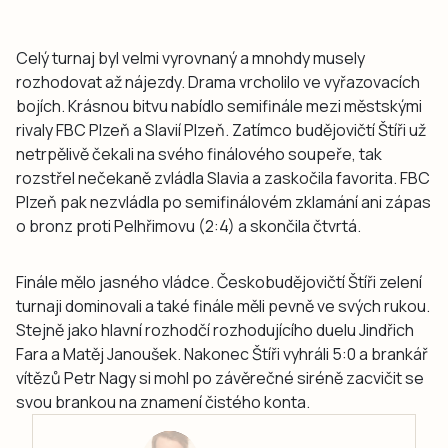
Celý turnaj byl velmi vyrovnaný a mnohdy musely
rozhodovat až nájezdy. Drama vrcholilo ve vyřazovacích
bojích. Krásnou bitvu nabídlo semifinále mezi městskými
rivaly FBC Plzeň a Slavií Plzeň. Zatímco budějovičtí Štíři už
netrpělivě čekali na svého finálového soupeře, tak
rozstřel nečekaně zvládla Slavia a zaskočila favorita. FBC
Plzeň pak nezvládla po semifinálovém zklamání ani zápas
o bronz proti Pelhřimovu (2:4) a skončila čtvrtá.
Finále mělo jasného vládce. Českobudějovičtí Štíři zelení
turnaji dominovali a také finále měli pevně ve svých rukou.
Stejně jako hlavní rozhodčí rozhodujícího duelu Jindřich
Fara a Matěj Janoušek. Nakonec Štíři vyhráli 5:0 a brankář
vítězů Petr Nagy si mohl po závěrečné siréně zacvičit se
svou brankou na znamení čistého konta.