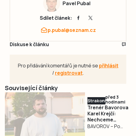
Pavel Pubal
Sdílet článek:
p.pubal@seznam.cz
Diskuse k článku
Pro přidávání komentářů je nutné se
přihlásit
/
registrovat
.
Související články
před 3
Strakonicko
hodinami
Trenér Bavorova
Karel Krejčí:
Nechceme
budovat úplně
BAVOROV – Po
nové mužstvo
zkušenostech z