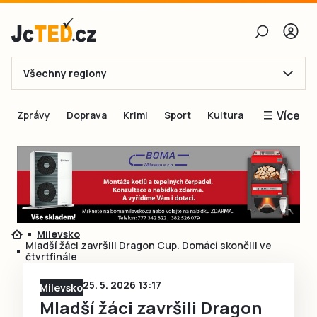
Všechny regiony
E-mail
Více
Zprávy
Doprava
Krimi
Sport
Kultura
Heslo
Blogy
Obnovit heslo
Inspirace
Čtenáři píší
Přihlásit se
Speciální přílohy
Milevsko
Přihlásit se přes Facebook
Inzerce
Mladší žáci završili Dragon Cup. Domácí skončili ve
čtvrtfinále
Ještě nemám účet, chci se
Registrovat
25. 5. 2026 13:17
Milevsko
Mladší žáci završili Dragon