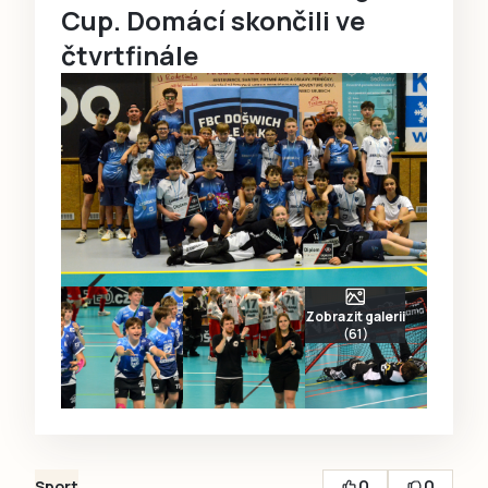
Cup. Domácí skončili ve
čtvrtfinále
Zobrazit galerii
(61)
0
0
Sport