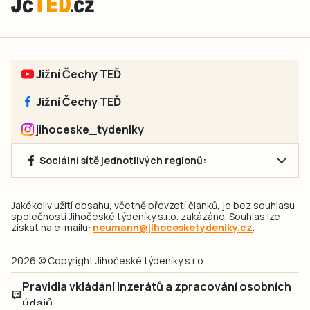
Jižní Čechy TEĎ
Jižní Čechy TEĎ
jihoceske_tydeniky
Sociální sítě jednotlivých regionů:
Jakékoliv užití obsahu, včetně převzetí článků, je bez souhlasu
společnosti Jihočeské týdeníky s.r.o. zakázáno. Souhlas lze
získat na e-mailu:
neumann@jihocesketydeniky.cz
.
2026 © Copyright Jihočeské týdeníky s.r.o.
Pravidla vkládání Inzerátů a zpracování osobních
údajů