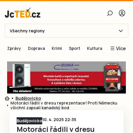
Všechny regiony
E-mail
Více
Zprávy
Doprava
Krimi
Sport
Kultura
Heslo
Blogy
Obnovit heslo
Inspirace
Čtenáři píší
Přihlásit se
Speciální přílohy
Budějovicko
Přihlásit se přes Facebook
Inzerce
Motoráci řádili v dresu reprezentace! Proti Německu
všichni zapsali kanadský bod
Ještě nemám účet, chci se
Registrovat
10. 4. 2025 22:35
Budějovicko
Motoráci řádili v dresu