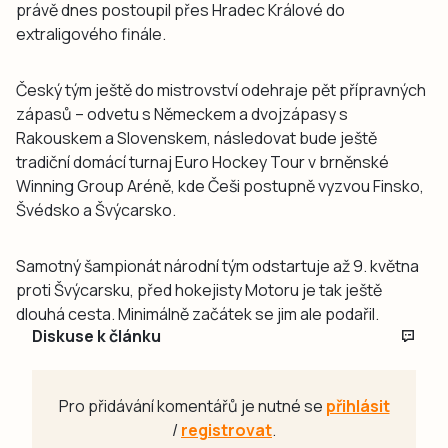
právě dnes postoupil přes Hradec Králové do
extraligového finále.
Český tým ještě do mistrovství odehraje pět přípravných
zápasů – odvetu s Německem a dvojzápasy s
Rakouskem a Slovenskem, následovat bude ještě
tradiční domácí turnaj Euro Hockey Tour v brněnské
Winning Group Aréně, kde Češi postupně vyzvou Finsko,
Švédsko a Švýcarsko.
Samotný šampionát národní tým odstartuje až 9. května
proti Švýcarsku, před hokejisty Motoru je tak ještě
dlouhá cesta. Minimálně začátek se jim ale podařil.
Diskuse k článku
Pro přidávání komentářů je nutné se
přihlásit
/
registrovat
.