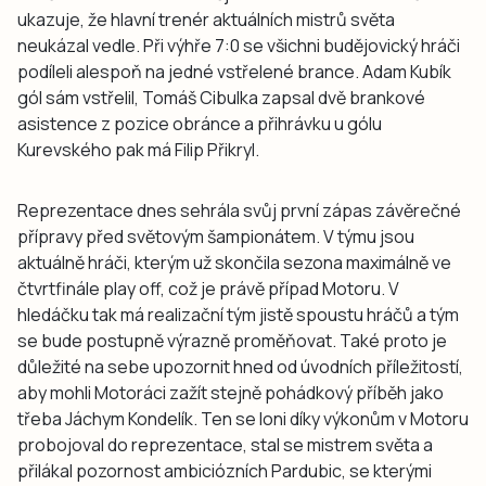
ukazuje, že hlavní trenér aktuálních mistrů světa
neukázal vedle. Při výhře 7:0 se všichni budějovický hráči
podíleli alespoň na jedné vstřelené brance. Adam Kubík
gól sám vstřelil, Tomáš Cibulka zapsal dvě brankové
asistence z pozice obránce a přihrávku u gólu
Kurevského pak má Filip Přikryl.
Reprezentace dnes sehrála svůj první zápas závěrečné
přípravy před světovým šampionátem. V týmu jsou
aktuálně hráči, kterým už skončila sezona maximálně ve
čtvrtfinále play off, což je právě případ Motoru. V
hledáčku tak má realizační tým jistě spoustu hráčů a tým
se bude postupně výrazně proměňovat. Také proto je
důležité na sebe upozornit hned od úvodních příležitostí,
aby mohli Motoráci zažít stejně pohádkový příběh jako
třeba Jáchym Kondelík. Ten se loni díky výkonům v Motoru
probojoval do reprezentace, stal se mistrem světa a
přilákal pozornost ambiciózních Pardubic, se kterými