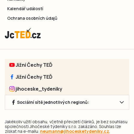
Kalendář událostí
Ochrana osobních údajů
Jižní Čechy TEĎ
Jižní Čechy TEĎ
jihoceske_tydeniky
Sociální sítě jednotlivých regionů:
Jakékoliv užití obsahu, včetně převzetí článků, je bez souhlasu
společnosti Jihočeské týdeníky s.r.o. zakázáno. Souhlas lze
získat na e-mailu:
neumann@jihocesketydeniky.cz
.