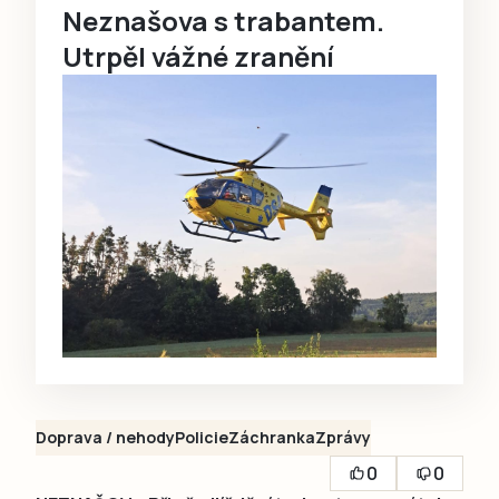
Neznašova s trabantem.
Utrpěl vážné zranění
Doprava / nehody
Policie
Záchranka
Zprávy
0
0