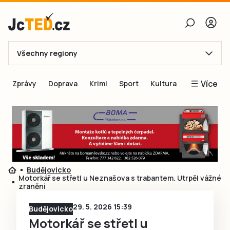
Všechny regiony
E-mail
Více
Zprávy
Doprava
Krimi
Sport
Kultura
Heslo
Blogy
Obnovit heslo
Inspirace
Čtenáři píší
Přihlásit se
Speciální přílohy
Budějovicko
Přihlásit se přes Facebook
Inzerce
Motorkář se střetl u Neznašova s trabantem. Utrpěl vážné
zranění
Ještě nemám účet, chci se
Registrovat
29. 5. 2026 15:39
Budějovicko
Motorkář se střetl u