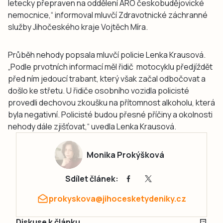
letecky přepraven na oddělení ARO českobudějovické
nemocnice,“ informoval mluvčí Zdravotnické záchranné
služby Jihočeského kraje Vojtěch Míra.
Průběh nehody popsala mluvčí policie Lenka Krausová.
„Podle prvotních informací měl řidič motocyklu předjíždět
před ním jedoucí trabant, který však začal odbočovat a
došlo ke střetu. U řidiče osobního vozidla policisté
provedli dechovou zkoušku na přítomnost alkoholu, která
byla negativní. Policisté budou přesné příčiny a okolnosti
nehody dále zjišťovat,“ uvedla Lenka Krausová.
Monika Prokýšková
Sdílet článek:
prokyskova@jihocesketydeniky.cz
Diskuse k článku