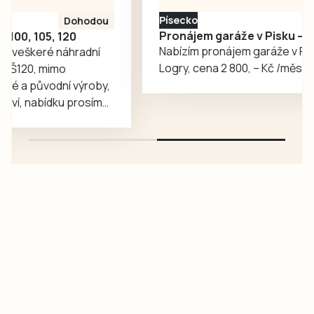
pohybovala.
Písecko
2 800 Kč
Pronájem garáže v Pisku – lokalita Logry
Nabízím pronájem garáže v Pisku, lokalita
Logry, cena 2 800, – Kč /měsíc, volná IHNED