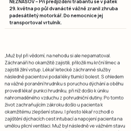
NEZNAŠOV – Při předjíždění trabantu se v pátek
29. května po půl dvanácté vážně zranil zhruba
padesátiletý motorkář. Do nemocnice jej
transportoval vrtulník.
„Muž byl při vědomí, na nehodu si ale nepamatoval.
Záchranáři ho okamžitě zajistili, přiložili mu krční límec a
zajistili žilní vstup. Lékař letecké záchranné služby
následně pacientovi podal léky tlumící bolest. S ohledem
na vážné poranění hrudníku s poruchou dýchání a oběhu
provedl lékař punkci hrudníku, při níž došlo k úniku
nahromaděného vzduchu z pohrudniční dutiny. Po tomto
život zachraňujícím zákroku došlo u pacienta k
okamžitému zlepšení stavu. I přesto lékař rozhodl o
zajištění dýchacích cest intubací a napojení pacienta na
umělou plicní ventilaci. Muž byl následně ve vážném stavu