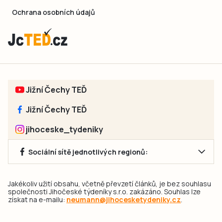
Ochrana osobních údajů
Jižní Čechy TEĎ
Jižní Čechy TEĎ
jihoceske_tydeniky
Sociální sítě jednotlivých regionů:
Jakékoliv užití obsahu, včetně převzetí článků, je bez souhlasu
společnosti Jihočeské týdeníky s.r.o. zakázáno. Souhlas lze
získat na e-mailu:
neumann@jihocesketydeniky.cz
.