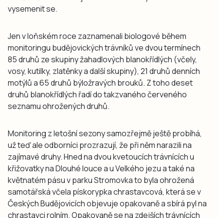
vysemenit se.
Jen v loňském roce zaznamenali biologové během
monitoringu budějovických trávníků ve dvou termínech
85 druhů ze skupiny žahadlových blanokřídlých (včely,
vosy, kutilky, zlatěnky a další skupiny), 21 druhů denních
motýlů a 65 druhů býložravých brouků. Z toho deset
druhů blanokřídlých řadí do takzvaného červeného
seznamu ohrožených druhů.
Monitoring z letošní sezony samozřejmě ještě probíhá,
už teď ale odborníci prozrazují, že při něm narazili na
zajímavé druhy. Hned na dvou kvetoucích trávnících u
křižovatky na Dlouhé louce a u Velkého jezu a také na
květnatém pásu v parku Stromovka to byla ohrožená
samotářská včela pískorypka chrastavcová, která se v
Českých Budějovicích objevuje opakovaně a sbírá pyl na
chrastavci rolním. Opakovaně se na zdejších trávnících