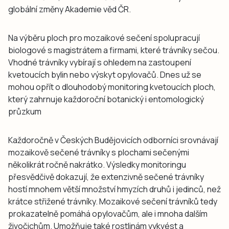
globální změny Akademie věd ČR.
Na výběru ploch pro mozaikové sečení spolupracují
biologové s magistrátem a firmami, které trávníky sečou.
Vhodné trávníky vybírají s ohledem na zastoupení
kvetoucích bylin nebo výskyt opylovačů. Dnes už se
mohou opřít o dlouhodobý monitoring kvetoucích ploch,
který zahrnuje každoroční botanický i entomologický
průzkum
Každoročně v Českých Budějovicích odborníci srovnávají
mozaikově sečené trávníky s plochami sečenými
několikrát ročně nakrátko. Výsledky monitoringu
přesvědčivě dokazují, že extenzivně sečené trávníky
hostí mnohem větší množství hmyzích druhů i jedinců, než
krátce střižené trávníky. Mozaikové sečení trávníků tedy
prokazatelně pomáhá opylovačům, ale i mnoha dalším
živočichům. Umožňuje také rostlinám vykvést a