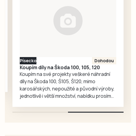
budou dnes, tedy
bezpečné
v pondělí 10. srpna,
provozování
od 18 hodin v
železniční
obecní knihovně
infrastruktury.
diskutovat…
Gepard Infra
zároveň uzavřel
smlouvu se
Státním fondem
Písecko
Dohodou
dopravní…
Koupím díly na Škoda 100, 105, 120
Koupím na své projekty veškeré náhradní
díly na Škoda 100, Š105, Š120, mimo
karosářských, nepoužité a původní výroby,
jednotlivě i větší množství, nabídku prosím
pouze na e-mail: svorpi@seznam.cz.