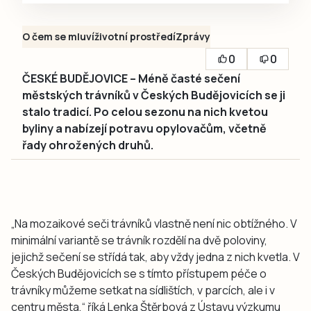
O čem se mluví
životní prostředí
Zprávy
0
0
ČESKÉ BUDĚJOVICE – Méně časté sečení
městských trávníků v Českých Budějovicích se ji
stalo tradicí. Po celou sezonu na nich kvetou
byliny a nabízejí potravu opylovačům, včetně
řady ohrožených druhů.
„Na mozaikové seči trávníků vlastně není nic obtížného. V
minimální variantě se trávník rozdělí na dvě poloviny,
jejichž sečení se střídá tak, aby vždy jedna z nich kvetla. V
Českých Budějovicích se s tímto přístupem péče o
trávníky můžeme setkat na sídlištích, v parcích, ale i v
centru města,“ říká Lenka Štěrbová z Ústavu výzkumu