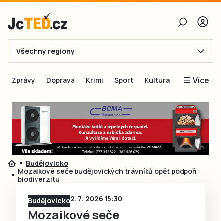
Všechny regiony
E-mail
Více
Zprávy
Doprava
Krimi
Sport
Kultura
Heslo
Blogy
Obnovit heslo
Inspirace
Čtenáři píší
Přihlásit se
Speciální přílohy
Budějovicko
Přihlásit se přes Facebook
Inzerce
Mozaikové seče budějovických trávníků opět podpoří
biodiverzitu
Ještě nemám účet, chci se
Registrovat
2. 7. 2026 15:30
Budějovicko
Mozaikové seče