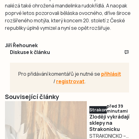
nalézá také ohrožená mandelinka rudokřídlá. A naopak
poprvé letos pozorovali běláska ovocného, dříve široce
rozšířeného motýla, který koncem 20. století z České
republiky úplně vymizel a nyní se opět rozšiřuje.
Jiří Řehounek
Diskuse k článku
Pro přidávání komentářů je nutné se
přihlásit
/
registrovat
.
Související články
před 39
Strakonicko
minutami
Zloději vykrádají
sklepy na
Strakonicku
STRAKONICKO –