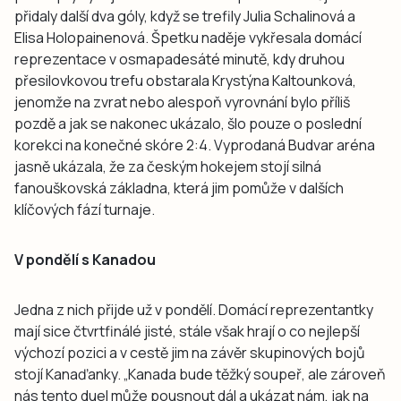
přidaly další dva góly, když se trefily Julia Schalinová a
Elisa Holopainenová. Špetku naděje vykřesala domácí
reprezentace v osmapadesáté minutě, kdy druhou
přesilovkovou trefu obstarala Krystýna Kaltounková,
jenomže na zvrat nebo alespoň vyrovnání bylo příliš
pozdě a jak se nakonec ukázalo, šlo pouze o poslední
korekci na konečné skóre 2:4. Vyprodaná Budvar aréna
jasně ukázala, že za českým hokejem stojí silná
fanouškovská základna, která jim pomůže v dalších
klíčových fází turnaje.
V pondělí s Kanadou
Jedna z nich přijde už v pondělí. Domácí reprezentantky
mají sice čtvrtfinálé jisté, stále však hrají o co nejlepší
výchozí pozici a v cestě jim na závěr skupinových bojů
stojí Kanaďanky. „Kanada bude těžký soupeř, ale zároveň
nás tento duel může pousnout dál a ukázat nám, jak na