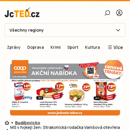
Všechny regiony
E-mail
Více
Zprávy
Doprava
Krimi
Sport
Kultura
Heslo
Blogy
Obnovit heslo
Inspirace
Čtenáři píší
Přihlásit se
Speciální přílohy
Přihlásit se přes Facebook
Inzerce
Ještě nemám účet, chci se
Registrovat
Budějovicko
MS v hokeji žen: Strakonická rodačka Vanišová otevřela