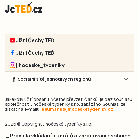
Jižní Čechy TEĎ
Jižní Čechy TEĎ
jihoceske_tydeniky
Sociální sítě jednotlivých regionů:
Jakékoliv užití obsahu, včetně převzetí článků, je bez souhlasu
společnosti Jihočeské týdeníky s.r.o. zakázáno. Souhlas lze
získat na e-mailu:
neumann@jihocesketydeniky.cz
.
2026 © Copyright Jihočeské týdeníky s.r.o.
Pravidla vkládání Inzerátů a zpracování osobních