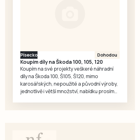
červencovém
sestavách,
víkendu, z pohledu
protože Tábor
Jakuba Rataje.
včera sehrál…
Reprezentant
Dukly Prostějov
nasbíral během
osmi soutěžních
Písecko
Dohodou
seskoků pouhé tři
Koupím díly na Škoda 100, 105, 120
centimetry,
Koupím na své projekty veškeré náhradní
suverénně zvítězil
díly na Škoda 100, Š105, Š120, mimo
mezi jednotlivci a
karosářských, nepoužité a původní výroby,
společně se…
jednotlivě i větší množství, nabídku prosím
pouze na e-mail: svorpi@seznam.cz.