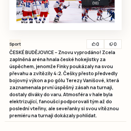
(10)
0
0
Sport
ČESKÉ BUDĚJOVICE – Znovu vyprodáno! Zcela
zaplněná aréna hnala české hokejistky za
úspěchem, jenomže Finky poukázaly na svou
převahu a zvítězily 4:2. Češky přesto předvedly
bojovný výkon a po gólu Terezy Vanišové, která
zaznamenala první úspěšný zásah na turnaji,
dostaly diváky do varu. Atmosféra v hale byla
elektrizující, fanoušci podporovali tým až do
poslední vteřiny, ale seveřanky si svou vítěznou
premiéru na turnaji dokázaly pohlídat.