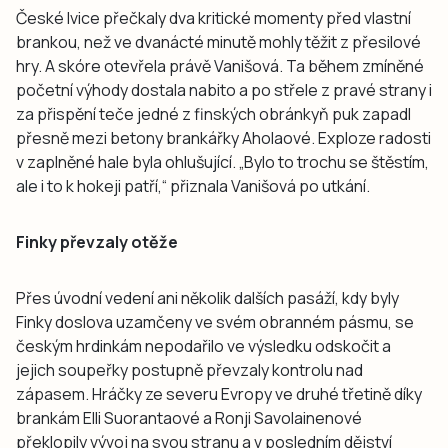
České lvice přečkaly dva kritické momenty před vlastní
brankou, než ve dvanácté minutě mohly těžit z přesilové
hry. A skóre otevřela právě Vanišová. Ta během zmíněné
početní výhody dostala nabito a po střele z pravé strany i
za přispění teče jedné z finských obránkyň puk zapadl
přesně mezi betony brankářky Aholaové. Exploze radosti
v zaplněné hale byla ohlušující. „Bylo to trochu se štěstím,
ale i to k hokeji patří,“ přiznala Vanišová po utkání.
Finky převzaly otěže
Přes úvodní vedení ani několik dalších pasáží, kdy byly
Finky doslova uzamčeny ve svém obranném pásmu, se
českým hrdinkám nepodařilo ve výsledku odskočit a
jejich soupeřky postupně převzaly kontrolu nad
zápasem. Hráčky ze severu Evropy ve druhé třetině díky
brankám Elli Suorantaové a Ronji Savolainenové
překlopily vývoj na svou stranu a v posledním dějství