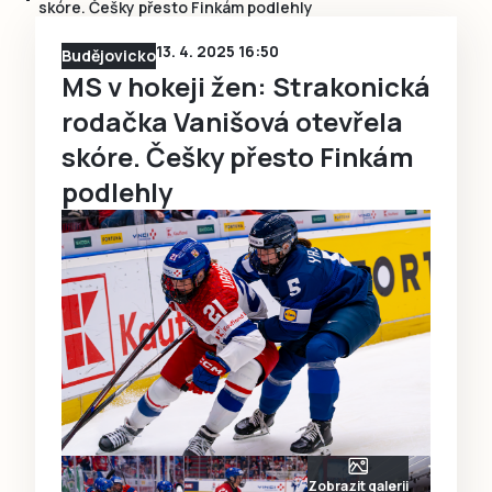
skóre. Češky přesto Finkám podlehly
13. 4. 2025 16:50
Budějovicko
MS v hokeji žen: Strakonická
rodačka Vanišová otevřela
skóre. Češky přesto Finkám
podlehly
Zobrazit galerii