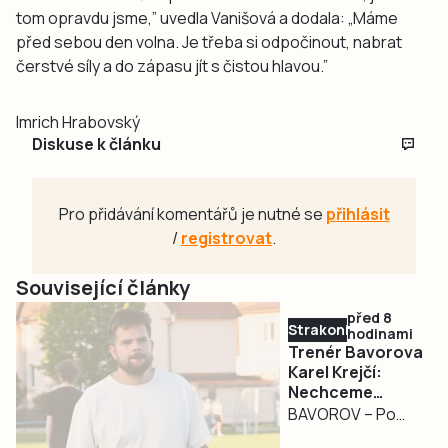
tom opravdu jsme,” uvedla Vanišová a dodala: „Máme
před sebou den volna. Je třeba si odpočinout, nabrat
čerstvé síly a do zápasu jít s čistou hlavou.”
Imrich Hrabovský
Diskuse k článku
Pro přidávání komentářů je nutné se
přihlásit
/
registrovat
.
Související články
před 8
Strakonicko
hodinami
Trenér Bavorova
Karel Krejčí:
Nechceme
budovat úplně
BAVOROV – Po
nové mužstvo
zkušenostech z