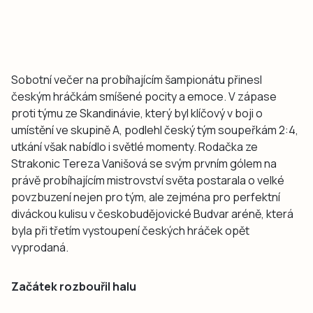
Sobotní večer na probíhajícím šampionátu přinesl
českým hráčkám smíšené pocity a emoce. V zápase
proti týmu ze Skandinávie, který byl klíčový v boji o
umístění ve skupině A, podlehl český tým soupeřkám 2:4,
utkání však nabídlo i světlé momenty. Rodačka ze
Strakonic Tereza Vanišová se svým prvním gólem na
právě probíhajícím mistrovství světa postarala o velké
povzbuzení nejen pro tým, ale zejména pro perfektní
diváckou kulisu v českobudějovické Budvar aréně, která
byla při třetím vystoupení českých hráček opět
vyprodaná.
Začátek rozbouřil halu