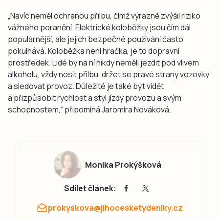
„Navíc neměl ochranou přilbu, čímž výrazně zvýšil riziko
vážného poranění. Elektrické koloběžky jsou čím dál
populárnější, ale jejich bezpečné používání často
pokulhává. Koloběžka není hračka, je to dopravní
prostředek. Lidé by na ní nikdy neměli jezdit pod vlivem
alkoholu, vždy nosit přilbu, držet se pravé strany vozovky
a sledovat provoz. Důležité je také být vidět
a přizpůsobit rychlost a styl jízdy provozu a svým
schopnostem,“ připomíná Jaromíra Nováková.
Monika Prokýšková
Sdílet článek:
prokyskova@jihocesketydeniky.cz