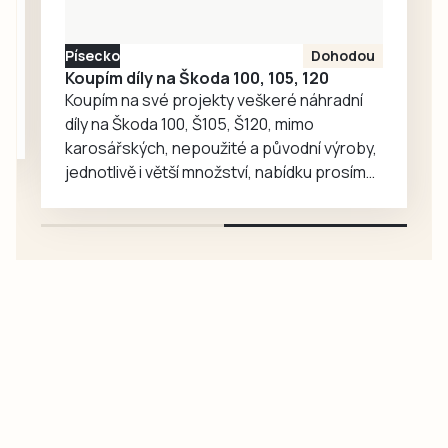
Písecko
Dohodou
Koupím díly na Škoda 100, 105, 120
Koupím na své projekty veškeré náhradní
díly na Škoda 100, Š105, Š120, mimo
karosářských, nepoužité a původní výroby,
jednotlivě i větší množství, nabídku prosím
pouze na e-mail: svorpi@seznam.cz.