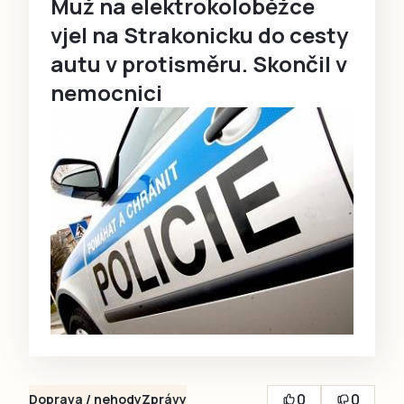
Muž na elektrokoloběžce
vjel na Strakonicku do cesty
autu v protisměru. Skončil v
nemocnici
0
0
Doprava / nehody
Zprávy