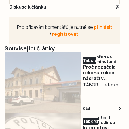
Diskuse k článku
Pro přidávání komentářů je nutné se
přihlásit
/
registrovat
.
Související články
před 44
Táborsko
minutami
Proč nezačala
rekonstrukce
nádraží v
Táboře?
TÁBOR – Letos na
jaře Správa
železnic
informovala o
0
červnovém startu
před 1
rekonstrukce
Táborsko
hodinou
nádražní budovy
Internetoví