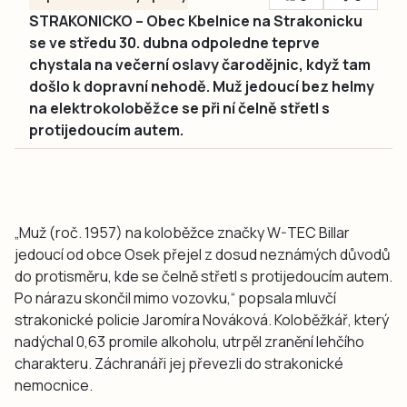
STRAKONICKO – Obec Kbelnice na Strakonicku
se ve středu 30. dubna odpoledne teprve
chystala na večerní oslavy čarodějnic, když tam
došlo k dopravní nehodě. Muž jedoucí bez helmy
na elektrokoloběžce se při ní čelně střetl s
protijedoucím autem.
„Muž (roč. 1957) na koloběžce značky W-TEC Billar
jedoucí od obce Osek přejel z dosud neznámých důvodů
do protisměru, kde se čelně střetl s protijedoucím autem.
Po nárazu skončil mimo vozovku,“ popsala mluvčí
strakonické policie Jaromíra Nováková. Koloběžkář, který
nadýchal 0,63 promile alkoholu, utrpěl zranění lehčího
charakteru. Záchranáři jej převezli do strakonické
nemocnice.