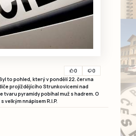
0
0
l to pohled, který v pondělí 22. června
idiče projíždějícího Strunkovicemi nad
ve tvaru pyramidy pobíhal muž s hadrem. O
s velkým nnápisem R.I.P.