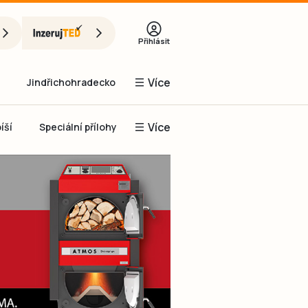
Přihlásit
Více
Jindřichohradecko
Více
íší
Speciální přílohy
Prachaticko
Inzerce
Obnovit heslo
řihlásit se
it se přes Facebook
čet, chci se
Registrovat