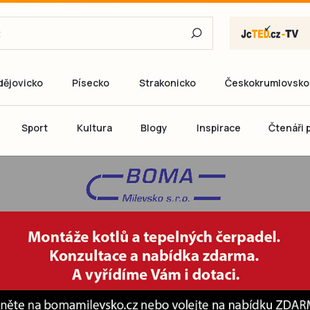
dějovicko
Písecko
Strakonicko
Českokrumlovsko
E-mail
Sport
Kultura
Blogy
Inspirace
Čtenáři p
Heslo
P
Přihlás
Ještě nemám ú