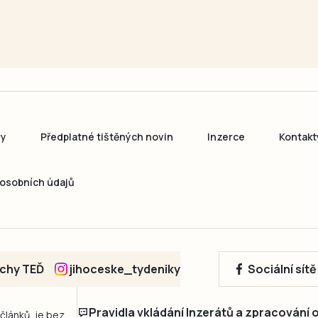
ny
Předplatné tištěných novin
Inzerce
Kontakt
osobních údajů
echy TEĎ
jihoceske_tydeniky
Sociální sít
Pravidla vkládání Inzerátů a zpracování
 článků, je bez