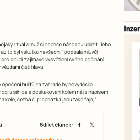
ějaký rituál a muž si nechce náhodou ublížit. Jeho
z to byl vskutku nevšední,“ popsala mluvčí
 pro policii zajímavé vysvětlení svého počínání.
vězdami čistí hlavu.
é opečení buřtů na zahradě by nevyděsilo
lnoci u silnice a poskakování kolem něj s nápisem
na kole, četba či procházka jsou také fajn,“
Milevsko
Zdarma / za odvoz
Daruji do dobrých
rukou kotě
á
Sdílet článek:
Daruji do dobrých rukou
kotě-kočka, odčervené,
va@jihocesketydeniky.cz