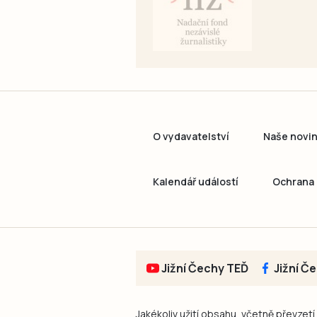
O vydavatelství
Naše novi
Kalendář událostí
Ochrana 
Jižní Čechy TEĎ
Jižní Č
Jakékoliv užití obsahu, včetně převzetí