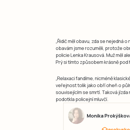
„Řidič měl obavu, zda se nejedná o n
obavám jsme rozuměli, protože obra
policie Lenka Krausová. Muž měl ale
Prý si tímto způsobem krásně pod h
„Relaxaci fandíme, nicméně klasick
veřejnost tolik jako obří oheň o pů
souvisejícím se smrtí. Taková jízda 
podotkla policejní mluvčí.
Monika Prokýškov
prokysko