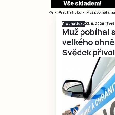
Prachaticko
Muž pobíhal s ha
Prachaticko
23. 6. 2026 13:49
Muž pobíhal 
velkého ohně 
Svědek přivola