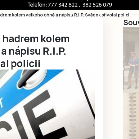
drem kolem velkého ohně a nápisu R.I.P. Svědek přivolal policii
Souv
s hadrem kolem
a nápisu R.I.P.
l policii