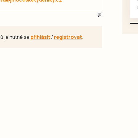
mazlivé, ihned k odběru.
ů je nutné se
přihlásit
/
registrovat
.