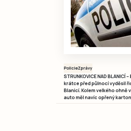
Policie
Zprávy
STRUNKOVICE NAD BLANICÍ – By
krátce před půlnocí vyděsil ř
Blanicí. Kolem velkého ohně 
auto měl navíc opřený karton 