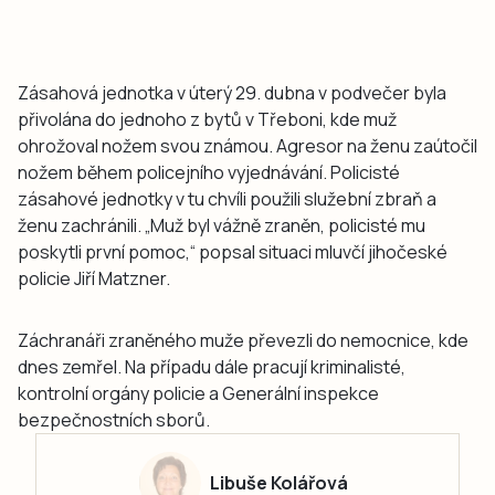
Zásahová jednotka v úterý 29. dubna v podvečer byla
přivolána do jednoho z bytů v Třeboni, kde muž
ohrožoval nožem svou známou. Agresor na ženu zaútočil
nožem během policejního vyjednávání. Policisté
zásahové jednotky v tu chvíli použili služební zbraň a
ženu zachránili. „Muž byl vážně zraněn, policisté mu
poskytli první pomoc,“ popsal situaci mluvčí jihočeské
policie Jiří Matzner.
Záchranáři zraněného muže převezli do nemocnice, kde
dnes zemřel. Na případu dále pracují kriminalisté,
kontrolní orgány policie a Generální inspekce
bezpečnostních sborů.
Libuše Kolářová