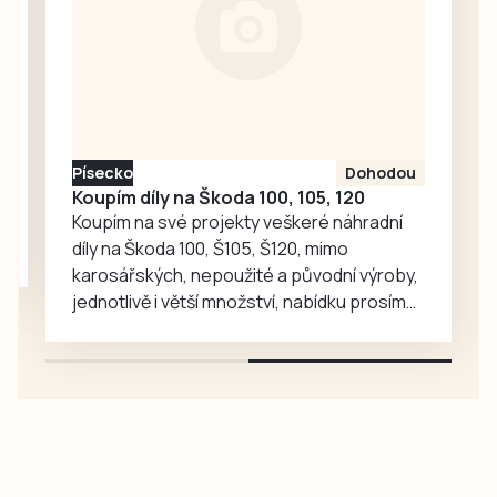
zoologické
zahradě velký
ohlas. Zájem o
medvědy baribaly
vzrostl. Zoo se
proto rozhodla, že
Písecko
Dohodou
je zájemcům
Koupím díly na Škoda 100, 105, 120
představí
Koupím na své projekty veškeré náhradní
mnohem…
díly na Škoda 100, Š105, Š120, mimo
karosářských, nepoužité a původní výroby,
jednotlivě i větší množství, nabídku prosím
pouze na e-mail: svorpi@seznam.cz.