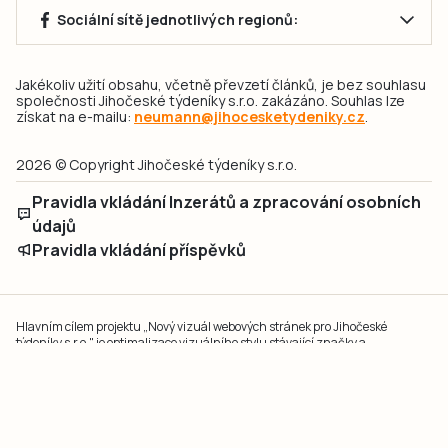
Sociální sítě jednotlivých regionů:
Jakékoliv užití obsahu, včetně převzetí článků, je bez souhlasu
společnosti Jihočeské týdeníky s.r.o. zakázáno. Souhlas lze
získat na e-mailu:
neumann@jihocesketydeniky.cz
.
2026 © Copyright Jihočeské týdeníky s.r.o.
Pravidla vkládání Inzerátů a zpracování osobních
údajů
Pravidla vkládání příspěvků
Hlavním cílem projektu „Nový vizuál webových stránek pro Jihočeské
týdeníky s.r.o." je optimalizace vizuálního stylu stávající značky a
modernizace grafického designu webu
jcted.cz
. Akcentována je funkčnost
uživatelského rozhraní webu, aby se stal moderním a přehledným zdrojem
důležitých a ověřených informací pro veřejnost. Projekt má zvýšit efektivitu a
zabezpečení poskytovaných služeb.