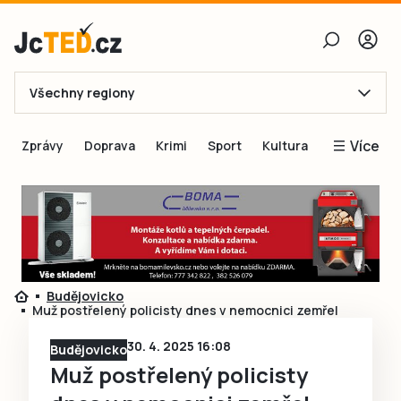
Všechny regiony
E-mail
Více
Zprávy
Doprava
Krimi
Sport
Kultura
Heslo
Blogy
Obnovit heslo
Inspirace
Čtenáři píší
Přihlásit se
Speciální přílohy
Budějovicko
Přihlásit se přes Facebook
Inzerce
Muž postřelený policisty dnes v nemocnici zemřel
Ještě nemám účet, chci se
Registrovat
30. 4. 2025 16:08
Budějovicko
Muž postřelený policisty