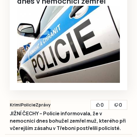
dnes v nemocnici zemřel
0
0
Krimi
Policie
Zprávy
JIŽNÍ ČECHY – Policie informovala, že v
nemocnici dnes bohužel zemřel muž, kterého při
včerejším zásahu v Třeboni postřelili policisté.