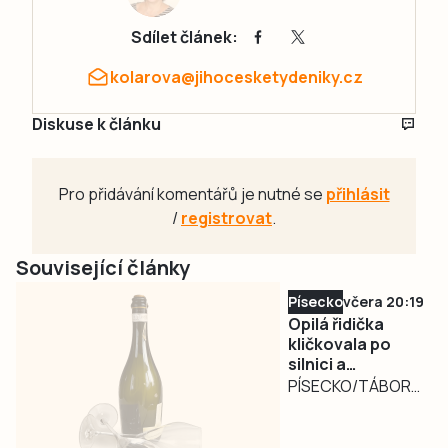
Sdílet článek:
kolarova@jihocesketydeniky.cz
Diskuse k článku
Pro přidávání komentářů je nutné se
přihlásit
/
registrovat
.
Související články
Písecko
včera 20:19
Opilá řidička
kličkovala po
silnici a
ohrožovala
PÍSECKO/TÁBORSKO
ostatní.
– Nebezpečně
Nadýchala téměř
kličkující osobní
3,3 promile