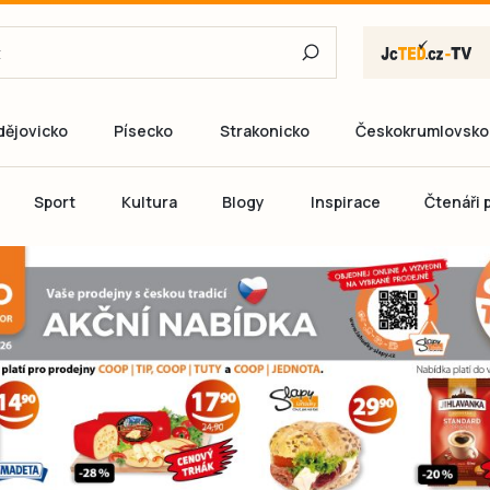
dějovicko
Písecko
Strakonicko
Českokrumlovsko
E-mail
Sport
Kultura
Blogy
Inspirace
Čtenáři p
Heslo
P
Přihlás
Ještě nemám ú