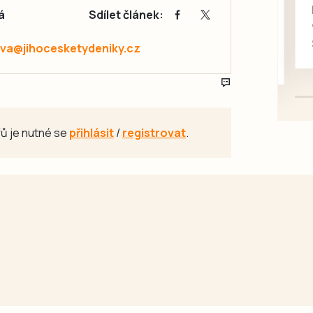
rukou kotě
á
Sdílet článek:
Daruji do dobrých rukou
kotě-kočka, odčervené,
va@jihocesketydeniky.cz
mazlivé, ihned k odběru.
ů je nutné se
přihlásit
/
registrovat
.