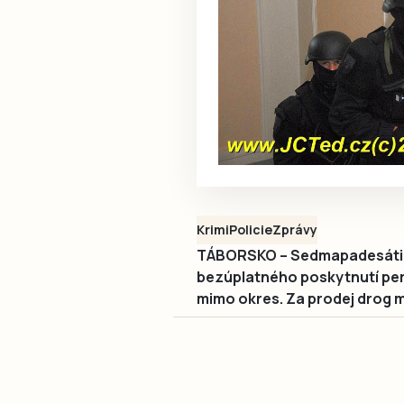
Krimi
Policie
Zprávy
TÁBORSKO – Sedmapadesátilet
bezúplatného poskytnutí per
mimo okres. Za prodej drog mu