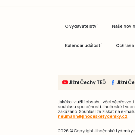
O vydavatelství
Naše novi
Kalendář událostí
Ochrana 
Jižní Čechy TEĎ
Jižní Č
Jakékoliv užití obsahu, včetně převzetí
souhlasu společnosti Jihočeské týdeník
zakázáno. Souhlas lze získat na e-mailu
neumann@jihocesketydeniky.cz
.
2026 © Copyright Jihočeské týdeníky s.