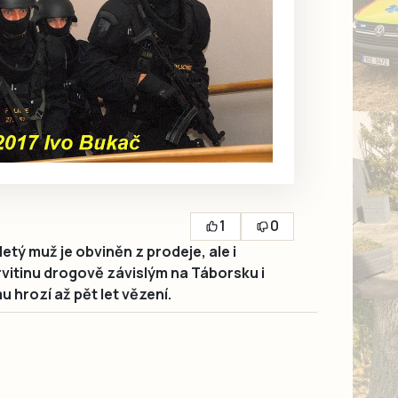
1
0
ý muž je obviněn z prodeje, ale i
vitinu drogově závislým na Táborsku i
 hrozí až pět let vězení.