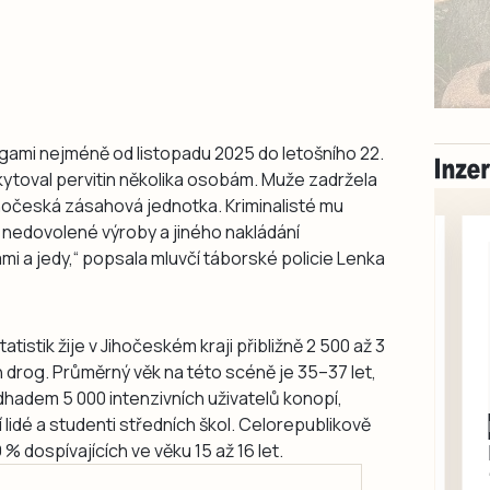
gami nejméně od listopadu 2025 do letošního 22.
skytoval pervitin několika osobám. Muže zadržela
ihočeská zásahová jednotka. Kriminalisté mu
 z nedovolené výroby a jiného nakládání
i a jedy,“ popsala mluvčí táborské policie Lenka
tatistik žije v Jihočeském kraji přibližně 2 500 až 3
h drog. Průměrný věk na této scéně je 35–37 let,
odhadem 5 000 intenzivních uživatelů konopí,
lidé a studenti středních škol. Celorepublikově
Milevsko
 dospívajících ve věku 15 až 16 let.
Zdarma / za odvoz
Daruji do dobrých