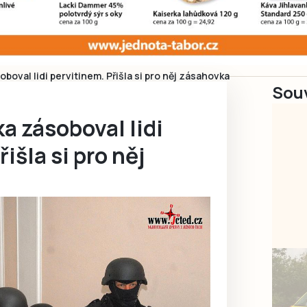
boval lidi pervitinem. Přišla si pro něj zásahovka
Souv
a zásoboval lidi
išla si pro něj