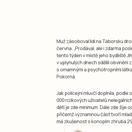
Muž zásoboval lidi na Táborsku dro
června. „Prodával, ale i zdarma po
tento týden v místě jeho bydliště J
v uplynulých dnech sdělili obvinění
s omamnými a psychotropními látkam
Pokorná.
Jak policejní mluvčí doplnila, podle s
000 rizikových uživatelů nelegálníc
dětí je zde minimum. Dále zde žije 
přičemž významnou část tvoří mladí 
má zkušenost s konopím zhruba 29 %