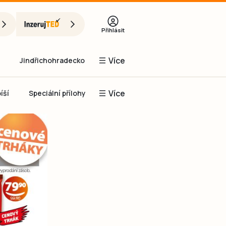
Přihlásit
Více
Jindřichohradecko
Více
íší
Speciální přílohy
Prachaticko
Inzerce
Obnovit heslo
řihlásit se
it se přes Facebook
čet, chci se
Registrovat