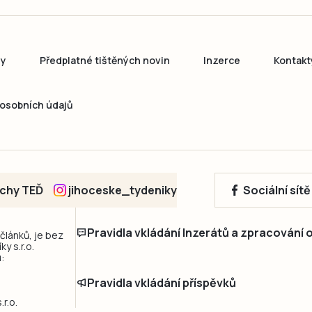
ny
Předplatné tištěných novin
Inzerce
Kontakt
osobních údajů
echy TEĎ
jihoceske_tydeniky
Sociální sít
Pravidla vkládání Inzerátů a zpracování
 článků, je bez
y s.r.o.
:
Pravidla vkládání příspěvků
r.o.