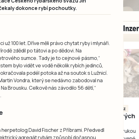
zace Českého rybářského svazu Jiří
čekaly dokonce rybí pochoutky.
 už 100 let. Dříve měli právo chytat ryby i mlynáři.
přírodě zdědil po tátovi a po dědovi. Na
etrového sumce. Tady je to cejnové pásmo,“
stem bylo vidět ve vodě několik rybích jedinců,
 pokračovala podél potoka až na soutok s Lužnicí.
 Martin Vondra, který se nedávno zabodoval na
Na Brousku. Celkově nás závodilo 56 dětí,“
.
Milevsko
Zdarma / za odvoz
e
Daruji do dobrých
rukou kotě
a herpetolog David Fischer z Příbrami. Předvedl
Daruji do dobrých rukou
 „Elektrický agregát rybám způsobí dočasnou
kotě-kočka, odčervené,