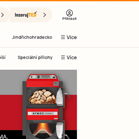
Přihlásit
Více
Jindřichohradecko
Více
íší
Speciální přílohy
Prachaticko
Inzerce
Obnovit heslo
řihlásit se
it se přes Facebook
čet, chci se
Registrovat