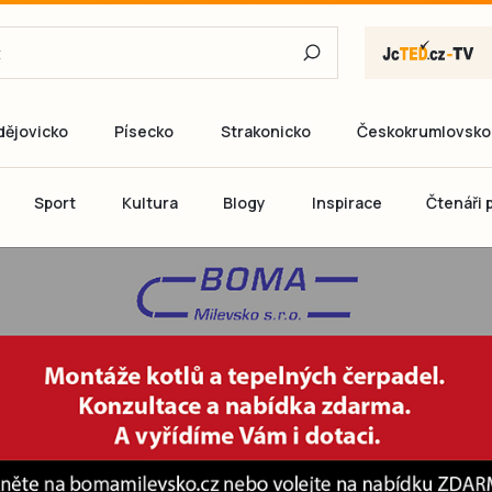
dějovicko
Písecko
Strakonicko
Českokrumlovsko
E-mail
Sport
Kultura
Blogy
Inspirace
Čtenáři p
Heslo
P
Přihlás
Ještě nemám ú