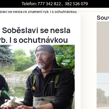
lavi se nesla ve znamení ryb. I s ochutnávkou
Souv
 Soběslavi se nesla
b. I s ochutnávkou