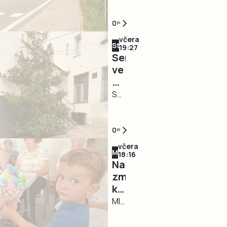
bez
k
Očekávaná
vody
hranicím
mnohaměsíční
0
zhruba
začne
komplikace
třetina
včera
Strakonicko
v
na
19:27
města
Senioři
pondělí.
průtahu
v
ve
Řidiče
silnice
severní
Strakonicích
zdrží
I/24
části
mají
STRAKONICE
semafory
Majdalenou
Tábora,
nové
–
startuje
je
zázemí
Město
už
vyřešena.
pro
pokračuje
0
během
Jak
setkávání.
v
turistické
včera
nyní
Milevsko
Město
postupném
18:16
sezóny.
informovali
Na
pokračuje
zkvalitňování
Od
na
zmrzlinku
v
zázemí
10.
lince
k
modernizaci
pro
srpna
poruch
babičce.
MILEVSKO
infocentra
své
budou
a
Děti
–
pro
seniory.
průjezd
havárií
z
Dětský