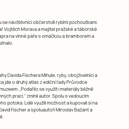
e návštěvníci občerstvili rybími pochoutkami.
chař Vojtěch Morava a majitel pražské a táborské
 kapra na vinné páře s omáčkou a bramborem a
utnalo.
ihy Davida Fischera Mihule, ryby, obojživelníci a
a jde o druhý atlas z ediční řady Průvodce
uzeem. „Podařilo se využít i materiály běžně
ných prací,“ zmínil autor. Spolu s vedoucím
ho potoka. Lidé využili možnost a kupovali si na
avid Fischer a spoluautoři Miroslav Bažant a
i.