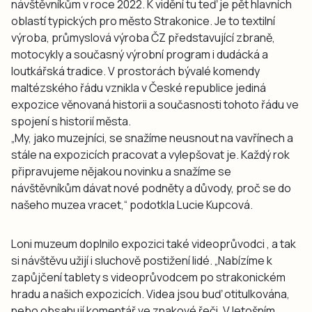
návštěvníkům v roce 2022. K vidění tu teď je pět hlavních
oblastí typických pro město Strakonice. Je to textilní
výroba, průmyslová výroba ČZ představující zbraně,
motocykly a současný výrobní program i dudácká a
loutkářská tradice. V prostorách bývalé komendy
maltézského řádu vznikla v České republice jediná
expozice věnovaná historii a současnosti tohoto řádu ve
spojení s historií města.
„My, jako muzejníci, se snažíme neusnout na vavřínech a
stále na expozicích pracovat a vylepšovat je. Každý rok
připravujeme nějakou novinku a snažíme se
návštěvníkům dávat nové podněty a důvody, proč se do
našeho muzea vracet,“ podotkla Lucie Kupcová.
Loni muzeum doplnilo expozici také videoprůvodci , a tak
si návštěvu užijí i sluchově postižení lidé. „Nabízíme k
zapůjčení tablety s videoprůvodcem po strakonickém
hradu a našich expozicích. Videa jsou buď otitulkována,
nebo obsahují komentář ve znakové řeči. V letošním