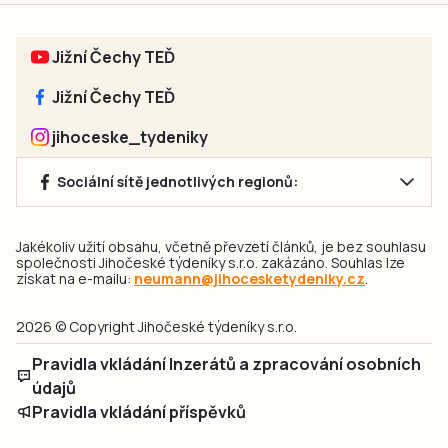
Jižní Čechy TEĎ
Jižní Čechy TEĎ
jihoceske_tydeniky
Sociální sítě jednotlivých regionů:
Jakékoliv užití obsahu, včetně převzetí článků, je bez souhlasu
společnosti Jihočeské týdeníky s.r.o. zakázáno. Souhlas lze
získat na e-mailu:
neumann@jihocesketydeniky.cz
.
2026 © Copyright Jihočeské týdeníky s.r.o.
Pravidla vkládání Inzerátů a zpracování osobních
údajů
Pravidla vkládání příspěvků