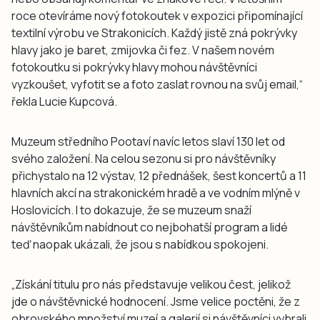
roce otevíráme nový fotokoutek v expozici připomínající
textilní výrobu ve Strakonicích. Každý jistě zná pokrývky
hlavy jako je baret, zmijovka či fez. V našem novém
fotokoutku si pokrývky hlavy mohou návštěvníci
vyzkoušet, vyfotit se a foto zaslat rovnou na svůj email,“
řekla Lucie Kupcová.
Muzeum středního Pootaví navíc letos slaví 130 let od
svého založení. Na celou sezonu si pro návštěvníky
přichystalo na 12 výstav, 12 přednášek, šest koncertů a 11
hlavních akcí na strakonickém hradě a ve vodním mlýně v
Hoslovicích. I to dokazuje, že se muzeum snaží
návštěvníkům nabídnout co nejbohatší program a lidé
teď naopak ukázali, že jsou s nabídkou spokojeni.
„Získání titulu pro nás představuje velikou čest, jelikož
jde o návštěvnické hodnocení. Jsme velice poctěni, že z
obrovského množství muzeí a galerií si návštěvníci vybrali