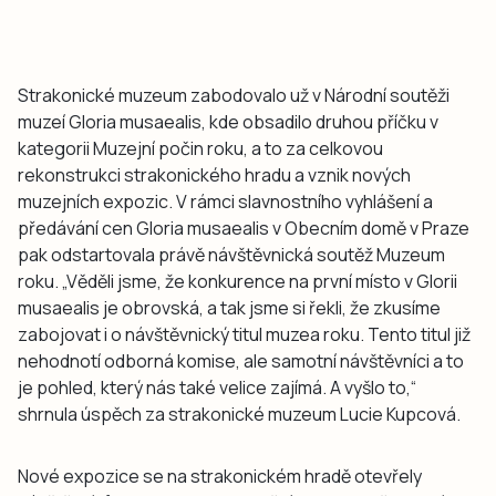
Strakonické muzeum zabodovalo už v Národní soutěži
muzeí Gloria musaealis, kde obsadilo druhou příčku v
kategorii Muzejní počin roku, a to za celkovou
rekonstrukci strakonického hradu a vznik nových
muzejních expozic. V rámci slavnostního vyhlášení a
předávání cen Gloria musaealis v Obecním domě v Praze
pak odstartovala právě návštěvnická soutěž Muzeum
roku. „Věděli jsme, že konkurence na první místo v Glorii
musaealis je obrovská, a tak jsme si řekli, že zkusíme
zabojovat i o návštěvnický titul muzea roku. Tento titul již
nehodnotí odborná komise, ale samotní návštěvníci a to
je pohled, který nás také velice zajímá. A vyšlo to,“
shrnula úspěch za strakonické muzeum Lucie Kupcová.
Nové expozice se na strakonickém hradě otevřely