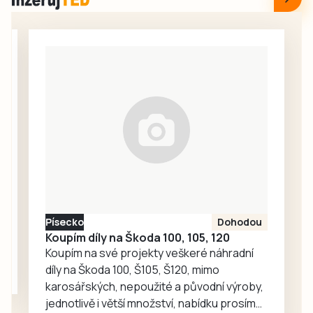
bazénku plné
prostor pro
kamarádského
každodenní
škádlení
setkávání,
medvědích přátel
odpočinek i
Joeyho a
společné aktivity.
Chandlera má v
táborské
zoologické
zahradě velký
ohlas. Zájem o
medvědy baribaly
vzrostl. Zoo se
proto rozhodla, že
Písecko
Dohodou
je zájemcům
Koupím díly na Škoda 100, 105, 120
představí
Koupím na své projekty veškeré náhradní
mnohem…
díly na Škoda 100, Š105, Š120, mimo
karosářských, nepoužité a původní výroby,
jednotlivě i větší množství, nabídku prosím