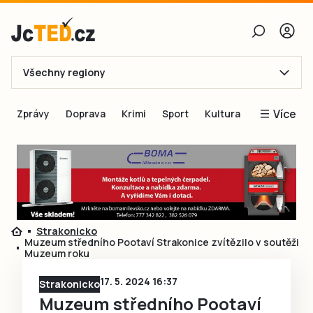
Všechny regiony
E-mail
Více
Zprávy
Doprava
Krimi
Sport
Kultura
Heslo
Blogy
Obnovit heslo
Inspirace
Čtenáři píší
Přihlásit se
Speciální přílohy
Strakonicko
Přihlásit se přes Facebook
Inzerce
Muzeum středního Pootaví Strakonice zvítězilo v soutěži
Muzeum roku
Ještě nemám účet, chci se
Registrovat
17. 5. 2024 16:37
Strakonicko
Muzeum středního Pootaví