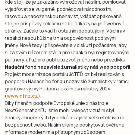
kde stojí, že je zakázáno vyhrožovat násilím, pomlouvat,
vyjadřovat se vulgárně, podněcovat národnostní,
rasovou a náboženskou nenávist, vkládat opakovaně
stejné příspěvky, reklamu nebo odkazy na jiné webové
stránky. Začalo to vadit i ostatním debatujícím. Všichni v
redakci nesou kůži na trh a odpovědnost pod svými
jmény. Nově tedy i přispěvatele v diskuzi požádáme, aby
si za svým názorem stáli a pro redakci byli registrovanými
partnery, ať už pro publicitu zvolí jméno nebo přezdívku.
Nadační fond nezávislé žurnalistiky náš web podpořil
Projekt modernizace portálu JčTEĎ.cz byl realizován s
podporou Nadačního fondu nezávislé žurnalistiky v rámci
grantové výzvy Podpora lokální žurnalistiky 2024
(
www.nfnz.cz
).
Díky finanční podpoře Evropské unie z nástroje
NextGenerationEU jsme mohli vylepšit vizuální styl
značky Jihočeských týdeníků a zajistit větší efektivitu a
bezpečnost webu. Naším cílem je poskytovat ověřené
informace moderním a přístupným způsobem.