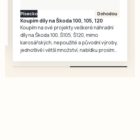
vzrostl. Zoo se
proto rozhodla, že
Písecko
Dohodou
je zájemcům
Koupím díly na Škoda 100, 105, 120
představí
Koupím na své projekty veškeré náhradní
mnohem…
díly na Škoda 100, Š105, Š120, mimo
karosářských, nepoužité a původní výroby,
jednotlivě i větší množství, nabídku prosím
pouze na e-mail: svorpi@seznam.cz.