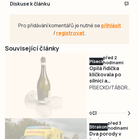
Diskuse k článku
Pro přidávání komentářů je nutné se
přihlásit
/
registrovat
.
Související články
před 2
Písecko
hodinami
Opilá řidička
kličkovala po
silnici a
ohrožovala
PÍSECKO/TÁBORSKO
ostatní.
– Nebezpečně
Nadýchala téměř
kličkující osobní
3,3 promile
automobil
0
zaměstnal ve
před 3
středu v poledne
Strakonicko
hodinami
písecké policisty.
Dva porody v