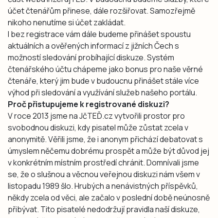
účet čtenářům přinese, dále rozšiřovat. Samozřejmě
nikoho nenutíme si účet zakládat.
I bez registrace vám dále budeme přinášet spoustu
aktuálních a ověřených informací z jižních Čech s
možností sledování probíhající diskuze. Systém
čtenářského účtu chápeme jako bonus pro naše věrné
čtenáře, který jim bude v budoucnu přinášet stále více
výhod při sledování a využívání služeb našeho portálu.
Proč přistupujeme k registrované diskuzi?
V roce 2013 jsme na JčTEĎ.cz vytvořili prostor pro
svobodnou diskuzi, kdy pisatel může zůstat zcela v
anonymitě. Věřili jsme, že i anonym přichází debatovat s
úmyslem něčemu dobrému prospět a může být důvod jej
v konkrétním místním prostředí chránit. Domnívali jsme
se, že o slušnou a věcnou veřejnou diskuzi nám všem v
listopadu 1989 šlo. Hrubých a nenávistných příspěvků,
někdy zcela od věci, ale začalo v poslední době neúnosně
přibývat. Tito pisatelé nedodržují pravidla naší diskuze,