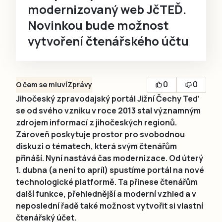
modernizovaný web JčTEĎ.
Novinkou bude možnost
vytvoření čtenářského účtu
0
0
O čem se mluví
Zprávy
Jihočeský zpravodajský portál Jižní Čechy Teď
se od svého vzniku v roce 2013 stal významným
zdrojem informací z jihočeských regionů.
Zároveň poskytuje prostor pro svobodnou
diskuzi o tématech, která svým čtenářům
přináší. Nyní nastává čas modernizace. Od úterý
1. dubna (a není to apríl) spustíme portál na nové
technologické platformě. Ta přinese čtenářům
další funkce, přehlednější a moderní vzhled a v
neposlední řadě také možnost vytvořit si vlastní
čtenářský účet.