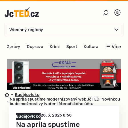
Všechny regiony
E-mail
Více
Zprávy
Doprava
Krimi
Sport
Kultura
Heslo
Blogy
Obnovit heslo
Inspirace
Čtenáři píší
Přihlásit se
Speciální přílohy
Budějovicko
Přihlásit se přes Facebook
Inzerce
Na apríla spustíme modernizovaný web JčTEĎ. Novinkou
bude možnost vytvoření čtenářského účtu
Ještě nemám účet, chci se
Registrovat
26. 3. 2025 8:56
Budějovicko
Na apríla spustíme