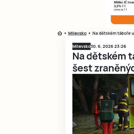
Milevsko
Na dětském táboře u
Milevsko
30. 6. 2026 23:26
Na dětském tá
šest zraněný