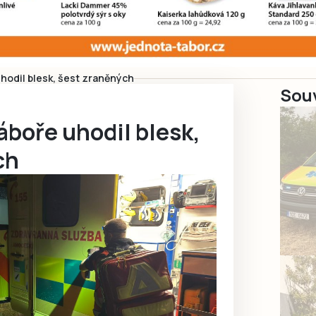
hodil blesk, šest zraněných
Souv
boře uhodil blesk,
ch