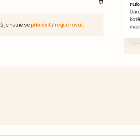
rukou kotě
Daruji do dobrých rukou
kotě-kočka, odčervené,
ů je nutné se
přihlásit
/
registrovat
.
mazlivé, ihned k odběru.