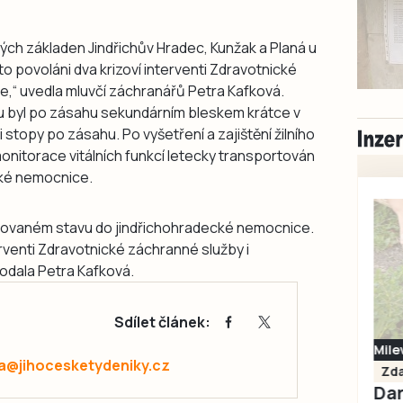
ých základen Jindřichův Hradec, Kunžak a Planá u
to povoláni dva krizoví interventi Zdravotnické
,“ uvedla mluvčí záchranářů Petra Kafková.
ku byl po zásahu sekundárním bleskem krátce v
i stopy po zásahu. Po vyšetření a zajištění žilního
onitorace vitálních funkcí letecky transportován
cké nemocnice.
lizovaném stavu do jindřichohradecké nemocnice.
erventi Zdravotnické záchranné služby i
odala Petra Kafková.
Sdílet článek:
Milevsko
a@jihocesketydeniky.cz
Zdarma / za odvoz
Daruji do dobrých