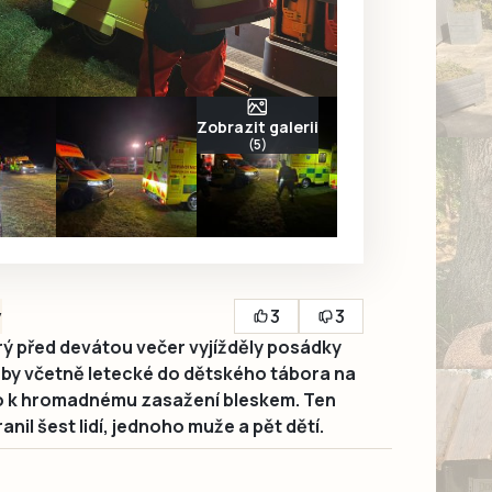
Zobrazit galerii
(5)
3
3
y
 před devátou večer vyjížděly posádky
by včetně letecké do dětského tábora na
o k hromadnému zasažení bleskem. Ten
anil šest lidí, jednoho muže a pět dětí.