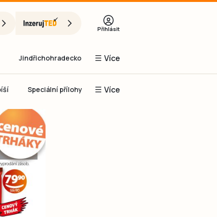
Přihlásit
Více
Jindřichohradecko
Více
íší
Speciální přílohy
Prachaticko
Inzerce
Obnovit heslo
řihlásit se
it se přes Facebook
čet, chci se
Registrovat