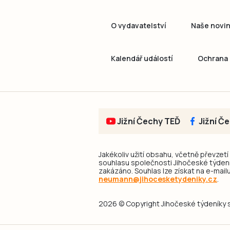
O vydavatelství
Naše novi
Kalendář událostí
Ochrana 
Jižní Čechy TEĎ
Jižní Č
Jakékoliv užití obsahu, včetně převzetí
souhlasu společnosti Jihočeské týdeník
zakázáno. Souhlas lze získat na e-mailu
neumann@jihocesketydeniky.cz
.
2026 © Copyright Jihočeské týdeníky s.