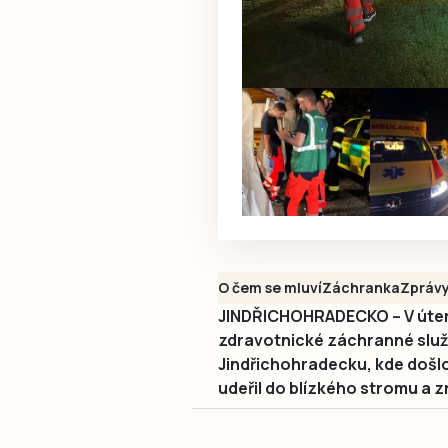
O čem se mluví
Záchranka
Zpráv
JINDŘICHOHRADECKO – V úterý
zdravotnické záchranné služ
Jindřichohradecku, kde došl
udeřil do blízkého stromu a zr