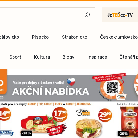
dějovicko
Písecko
Strakonicko
Českokrumlovsko
E-mail
Sport
Kultura
Blogy
Inspirace
Čtenáři p
Heslo
P
Přihlás
Ještě nemám ú