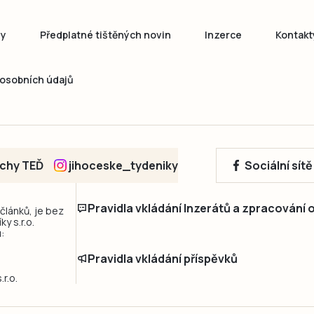
ny
Předplatné tištěných novin
Inzerce
Kontakt
osobních údajů
echy TEĎ
jihoceske_tydeniky
Sociální sít
Pravidla vkládání Inzerátů a zpracování
 článků, je bez
y s.r.o.
:
Pravidla vkládání příspěvků
r.o.