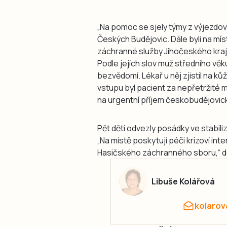
„Na pomoc se sjely týmy z výjezdov
Českých Budějovic. Dále byli na mís
záchranné služby Jihočeského kraje
Podle jejích slov muž středního vě
bezvědomí. Lékař u něj zjistil na kůž
vstupu byl pacient za nepřetržité m
na urgentní příjem českobudějovi
Pět dětí odvezly posádky ve stabi
„Na místě poskytují péči krizoví int
Hasičského záchranného sboru,“ d
Libuše Kolářová
kolarov