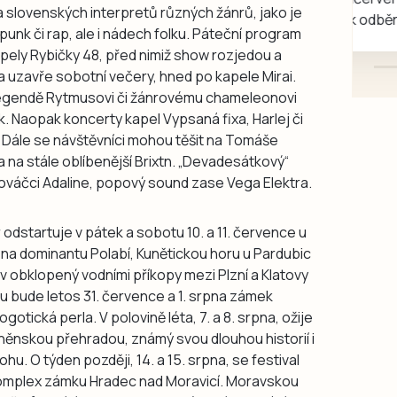
 slovenských interpretů různých žánrů, jako je
mazlivé, ihned k odběru.
punk či rap, ale i nádech folku. Páteční program
pely Rybičky 48, před nimiž show rozjedou a
a uzavře sobotní večery, hned po kapele Mirai.
 legendě Rytmusovi či žánrovému chameleonovi
 Naopak koncerty kapel Vypsaná fixa, Harlej či
u. Dále se návštěvníci mohou těšit na Tomáše
ba na stále oblíbenější Brixtn. „Devadesátkový“
ováčci Adaline, popový sound zase Vega Elektra.
 odstartuje v pátek a sobotu 10. a 11. července u
 na dominantu Polabí, Kunětickou horu u Pardubic
ov obklopený vodními příkopy mezi Plzní a Klatovy
ou bude letos 31. července a 1. srpna zámek
otická perla. V polovině léta, 7. a 8. srpna, ožije
rněnskou přehradou, známý svou dlouhou historií i
u. O týden později, 14. a 15. srpna, se festival
komplex zámku Hradec nad Moravicí. Moravskou