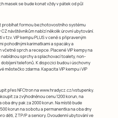
ých masek se bude konat vždy v pátek od půl
pět probíhat formou bezhotovostního systému
y CZ návštěvníkům nabízí několik úrovní ubytování.
tí v tzv. VIP kempu PLUS v ceně s připraveným
i pohodlnými karimatkami a spacáky a
m včetně sprch a recepce. Placené VIP kempy na
 nabídnou sprchy a splachovací toalety, non-
 dobíjení telefonů. K dispozici budou i úschovny
nové městečko zdarma. Kapacita VIP kempu i VIP
koupit přes NFCtron na www.hradycz.cz/vstupenky.
zakoupit za zvýhodněnou cenu 1200 korun, na
 oba dny pak za 2000 korun. Na místě bude
 1500 korun na sobotu a permanentka na oba dny
pro děti, ZTP/P a seniory. Dvoudenní ubytování ve