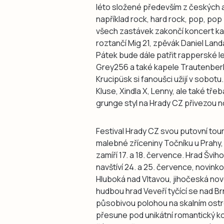
léto složené především z českých a
například rock, hard rock, pop, pop 
všech zastávek zakončí koncert ka
roztančí Mig 21, zpěvák Daniel Land
Pátek bude dále patřit rapperské
Grey256 a také kapele Trautenberk.
Krucipüsk si fanoušci užijí v sobot
Kluse, Xindla X, Lenny, ale také tře
grunge styl na Hrady CZ přivezou n
Festival Hrady CZ svou putovní tour
malebné zříceniny Točníku u Prahy,
zamíří 17. a 18. července. Hrad Švih
navštíví 24. a 25. července, novink
Hluboká nad Vltavou, jihočeská novog
hudbou hrad Veveří tyčící se nad B
působivou polohou na skalním ostroh
přesune pod unikátní romantický 