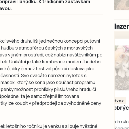
i připravil lahůdku. K tradičním zastávkám
tavou.
kcí svého druhu liší jedinečnou koncepcí putovní
ivou hudbu s atmosférou českých a moravských
vá v jiném prostředí, což nabízí návštěvníkům po
itek. Unikátní je také kombinace moderní hudební
ámků, díky čemuž festival působí doslova jako
současností. Své dvacáté narozeniny letos s
al masek, který se koná jako součást programu.
tupenky možnost prohlídky příslušného hradu či
Milevsko
oledne, ta je samozřejmě limitovaná
Zdarma / za odvoz
tky lze koupit v předprodeji za zvýhodněné ceny
Daruji do dobrých
rukou kotě
Daruji do dobrých rukou
ek letošního ročníku je venku a slibuje hvězdné
kotě-kočka, odčervené,