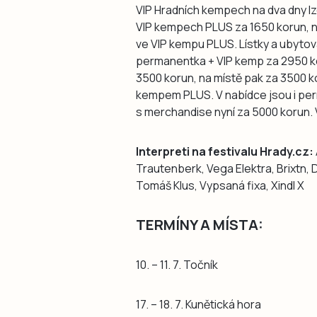
VIP Hradních kempech na dva dny lz
VIP kempech PLUS za 1650 korun, n
ve VIP kempu PLUS. Lístky a ubytová
permanentka + VIP kemp za 2950 
3500 korun, na místě pak za 3500 k
kempem PLUS. V nabídce jsou i perm
s merchandise nyní za 5000 korun.
Interpreti na festivalu Hrady.cz:
Trautenberk, Vega Elektra, Brixtn, D
Tomáš Klus, Vypsaná fixa, Xindl X
TERMÍNY A MÍSTA:
10. – 11. 7. Točník
17. – 18. 7. Kunětická hora