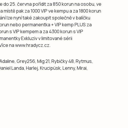
e do 25. června pořídit za 850 korun na osobu, ve
a místě pak za 1000 VIP ve kempu a za 1800 korun
ní lze nyní také zakoupit společně v balíčku
korun nebo permanentka + VIP kemp PLUS za
orun s VIP kempem a za 4300 korun s VIP
anentky Exkluziv v limitované sérii
 Více na www.hradycz.cz.
Adaline, Grey256, Mig 21, Rybičky 48, Rytmus,
aniel Landa, Harlej, Krucipüsk, Lenny, Mirai,