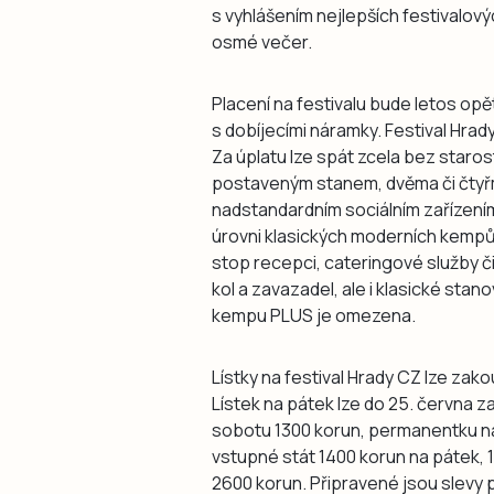
s vyhlášením nejlepších festivalov
osmé večer.
Placení na festivalu bude letos o
s dobíjecími náramky. Festival Hrad
Za úplatu lze spát zcela bez staros
postaveným stanem, dvěma či čtyřm
nadstandardním sociálním zařízení
úrovni klasických moderních kempů
stop recepci, cateringové služby či
kol a zavazadel, ale i klasické sta
kempu PLUS je omezena.
Lístky na festival Hrady CZ lze za
Lístek na pátek lze do 25. června 
sobotu 1300 korun, permanentku na
vstupné stát 1400 korun na pátek,
2600 korun. Připravené jsou slevy 