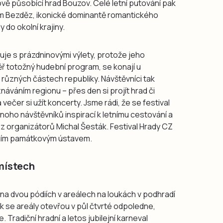
ově působící hrad Bouzov. Celé letní putování pak
dem Bezděz, ikonické dominantě romantického
do okolní krajiny.
uje s prázdninovými výlety, protože jeho
ěř totožný hudební program, se konají u
 různých částech republiky. Návštěvníci tak
áváním regionu – přes den si projít hrad či
ečer si užít koncerty. Jsme rádi, že se festival
mnoho návštěvníků inspirací k letnímu cestování a
 z organizátorů Michal Šesták. Festival Hrady CZ
ním památkovým ústavem.
místech
a dvou pódiích v areálech na loukách v podhradí
ek se areály otevřou v půl čtvrté odpoledne,
Tradiční hradní a letos jubilejní karneval