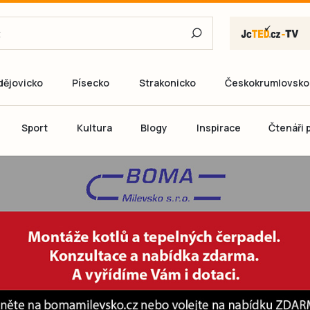
dějovicko
Písecko
Strakonicko
Českokrumlovsko
E-mail
Sport
Kultura
Blogy
Inspirace
Čtenáři p
Heslo
P
Přihlás
Ještě nemám ú