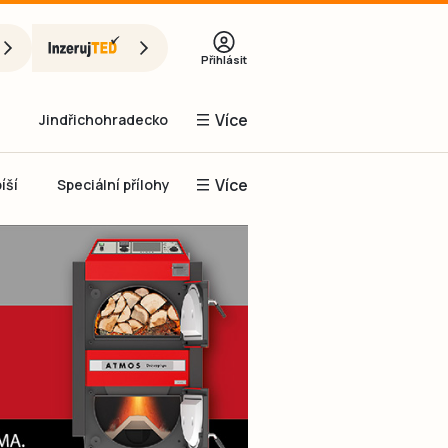
Přihlásit
Více
Jindřichohradecko
Více
íší
Speciální přílohy
Prachaticko
Inzerce
Obnovit heslo
řihlásit se
it se přes Facebook
čet, chci se
Registrovat