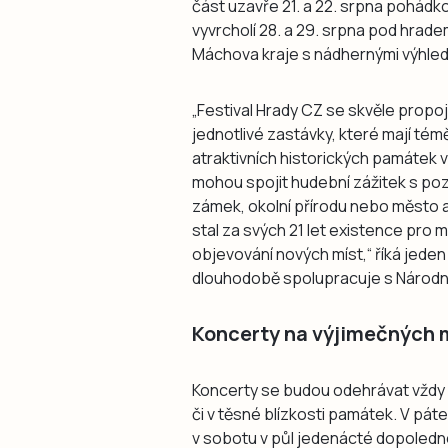
část uzavře 21. a 22. srpna pohádk
vyvrcholí 28. a 29. srpna pod hra
Máchova kraje s nádhernými výhledy 
„Festival Hrady CZ se skvěle propoj
jednotlivé zastávky, které mají tém
atraktivních historických památek v
mohou spojit hudební zážitek s pozn
zámek, okolní přírodu nebo město a v
stal za svých 21 let existence pro 
objevování nových míst,“ říká jeden
dlouhodobě spolupracuje s Národ
Koncerty na výjimečných 
Koncerty se budou odehrávat vždy n
či v těsné blízkosti památek. V pát
v sobotu v půl jedenácté dopoledne. 