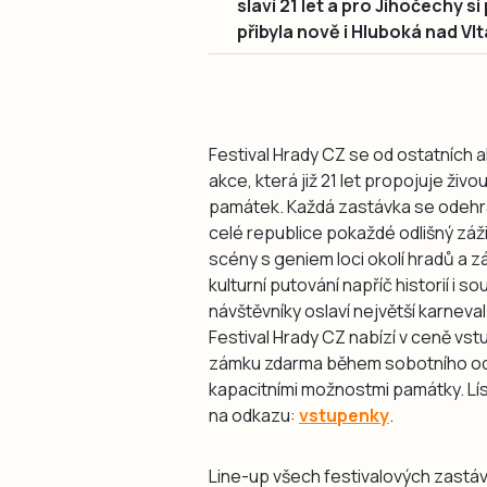
slaví 21 let a pro Jihočechy s
přibyla nově i Hluboká nad Vl
Festival Hrady CZ se od ostatních a
akce, která již 21 let propojuje ž
památek. Každá zastávka se odehrá
celé republice pokaždé odlišný záž
scény s geniem loci okolí hradů a z
kulturní putování napříč historií i 
návštěvníky oslaví největší karnev
Festival Hrady CZ nabízí v ceně vs
zámku zdarma během sobotního odp
kapacitními možnostmi památky. Lís
na odkazu:
vstupenky
.
Line-up všech festivalových zastáv