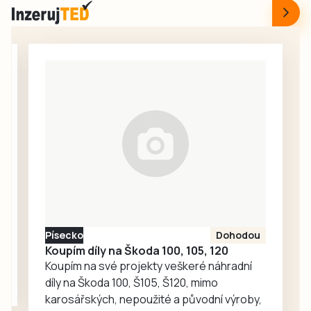
Dovádění v novém
tak příjemný
bazénku plné
prostor pro
kamarádského
každodenní
škádlení
setkávání,
medvědích přátel
odpočinek i
Joeyho a
společné aktivity.
Chandlera má v
táborské
zoologické
zahradě velký
ohlas. Zájem o
medvědy baribaly
vzrostl. Zoo se
proto rozhodla, že
Písecko
Dohodou
je zájemcům
Koupím díly na Škoda 100, 105, 120
představí
Koupím na své projekty veškeré náhradní
mnohem…
díly na Škoda 100, Š105, Š120, mimo
karosářských, nepoužité a původní výroby,