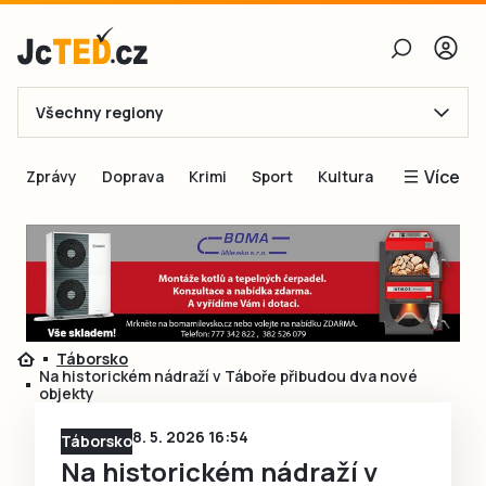
Všechny regiony
E-mail
Více
Zprávy
Doprava
Krimi
Sport
Kultura
Heslo
Blogy
Obnovit heslo
Inspirace
Čtenáři píší
Přihlásit se
Speciální přílohy
Táborsko
Přihlásit se přes Facebook
Inzerce
Na historickém nádraží v Táboře přibudou dva nové
objekty
Ještě nemám účet, chci se
Registrovat
8. 5. 2026 16:54
Táborsko
Na historickém nádraží v