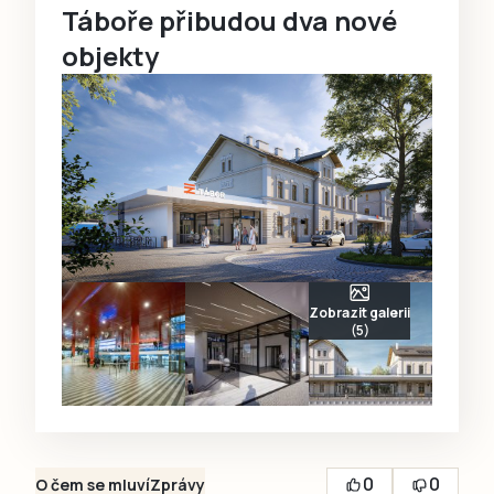
Táboře přibudou dva nové
objekty
Zobrazit galerii
(5)
0
0
O čem se mluví
Zprávy