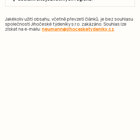
Jakékoliv užití obsahu, včetně převzetí článků, je bez souhlasu
společnosti Jihočeské týdeníky s.r.o. zakázáno. Souhlas lze
získat na e-mailu:
neumann@jihocesketydeniky.cz
.
2026 © Copyright Jihočeské týdeníky s.r.o.
Pravidla vkládání Inzerátů a zpracování osobních
údajů
Pravidla vkládání příspěvků
Hlavním cílem projektu „Nový vizuál webových stránek pro Jihočeské
týdeníky s.r.o." je optimalizace vizuálního stylu stávající značky a
modernizace grafického designu webu
jcted.cz
. Akcentována je funkčnost
uživatelského rozhraní webu, aby se stal moderním a přehledným zdrojem
důležitých a ověřených informací pro veřejnost. Projekt má zvýšit efektivitu a
zabezpečení poskytovaných služeb.
Projekt byl spolufinancován Evropskou unií z nástroje NextGenerationEU.