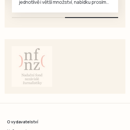
jednotlivě i větší množství, nabídku prosím
pouze na e-mail: svorpi@seznam.cz.
O vydavatelství