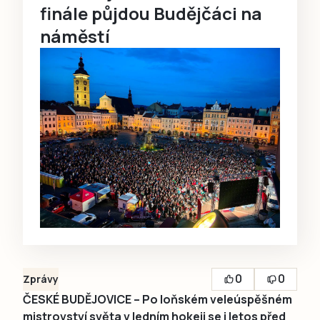
finále půjdou Budějčáci na
náměstí
0
0
Zprávy
ČESKÉ BUDĚJOVICE – Po loňském veleúspěšném
mistrovství světa v ledním hokeji se i letos před