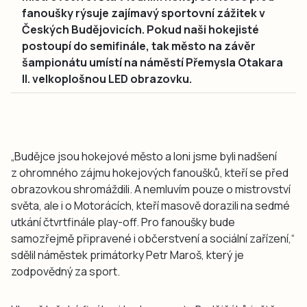
fanoušky rýsuje zajímavý sportovní zážitek v
Českých Budějovicích. Pokud naši hokejisté
postoupí do semifinále, tak město na závěr
šampionátu umístí na náměstí Přemysla Otakara
II. velkoplošnou LED obrazovku.
„Budějce jsou hokejové město a loni jsme byli nadšení
z ohromného zájmu hokejových fanoušků, kteří se před
obrazovkou shromáždili. A nemluvím pouze o mistrovství
světa, ale i o Motorácích, kteří masově dorazili na sedmé
utkání čtvrtfinále play-off. Pro fanoušky bude
samozřejmě připravené i občerstvení a sociální zařízení,“
sdělil náměstek primátorky Petr Maroš, který je
zodpovědný za sport.