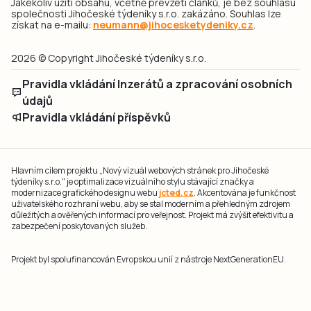
Jakékoliv užití obsahu, včetně převzetí článků, je bez souhlasu
společnosti Jihočeské týdeníky s.r.o. zakázáno. Souhlas lze
získat na e-mailu:
neumann@jihocesketydeniky.cz
.
2026 © Copyright Jihočeské týdeníky s.r.o.
Pravidla vkládání Inzerátů a zpracování osobních
údajů
Pravidla vkládání příspěvků
Hlavním cílem projektu „Nový vizuál webových stránek pro Jihočeské
týdeníky s.r.o." je optimalizace vizuálního stylu stávající značky a
modernizace grafického designu webu
jcted.cz
. Akcentována je funkčnost
uživatelského rozhraní webu, aby se stal moderním a přehledným zdrojem
důležitých a ověřených informací pro veřejnost. Projekt má zvýšit efektivitu a
zabezpečení poskytovaných služeb.
Projekt byl spolufinancován Evropskou unií z nástroje NextGenerationEU.