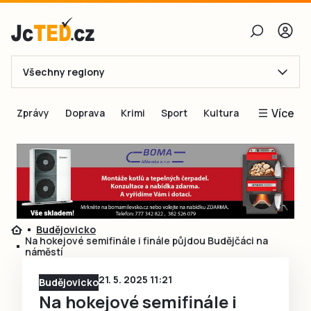
Všechny regiony
E-mail
Více
Zprávy
Doprava
Krimi
Sport
Kultura
Heslo
Blogy
Obnovit heslo
Inspirace
Čtenáři píší
Přihlásit se
Speciální přílohy
Budějovicko
Přihlásit se přes Facebook
Inzerce
Na hokejové semifinále i finále půjdou Budějčáci na
náměstí
Ještě nemám účet, chci se
Registrovat
21. 5. 2025 11:21
Budějovicko
Na hokejové semifinále i