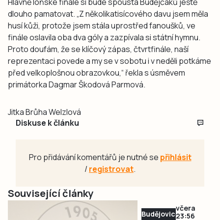
Hlavně loňské finále si bude spousta Budějčáků ještě
dlouho pamatovat. „Z několikatisícového davu jsem měla
husí kůži, protože jsem stála uprostřed fanoušků, ve
finále oslavila oba dva góly a zazpívala si státní hymnu.
Proto doufám, že se klíčový zápas, čtvrtfinále, naší
reprezentaci povede a my se v sobotu i v neděli potkáme
před velkoplošnou obrazovkou,“ řekla s úsměvem
primátorka Dagmar Škodová Parmová.
Jitka Brůha Welzlová
Diskuse k článku
Pro přidávání komentářů je nutné se
přihlásit
/
registrovat
.
Související články
včera
Budějovicko
23:56