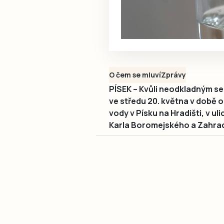
O čem se mluví
Zprávy
PÍSEK – Kvůli neodkladným s
ve středu 20. května v době 
vody v Písku na Hradišti, v uli
Karla Boromejského a Zahrad