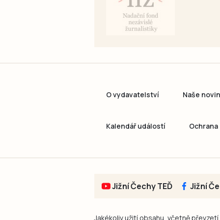
O vydavatelství
Naše novi
Kalendář událostí
Ochrana 
Jižní Čechy TEĎ
Jižní Č
Jakékoliv užití obsahu, včetně převzetí