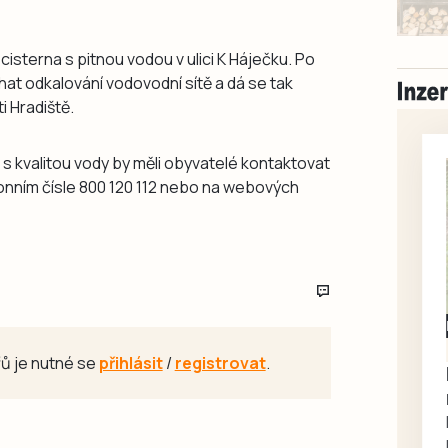
isterna s pitnou vodou v ulici K Háječku. Po
t odkalování vodovodní sítě a dá se tak
i Hradiště.
 s kvalitou vody by měli obyvatelé kontaktovat
fonním čísle 800 120 112 nebo na webových
Milevsko
Zdarma / za odvoz
ů je nutné se
přihlásit
/
registrovat
.
Daruji do dobrých
rukou kotě
Daruji do dobrých rukou
kotě-kočka, odčervené,