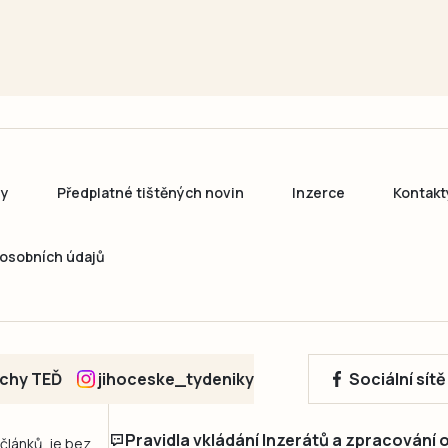
ny
Předplatné tištěných novin
Inzerce
Kontakt
osobních údajů
echy TEĎ
jihoceske_tydeniky
Sociální sít
Pravidla vkládání Inzerátů a zpracování
 článků, je bez