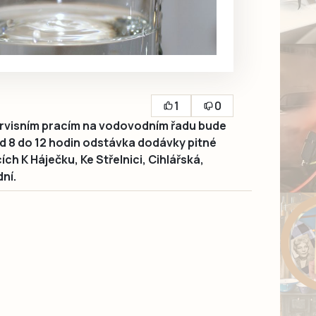
1
0
ervisním pracím na vodovodním řadu bude
od 8 do 12 hodin odstávka dodávky pitné
cích K Háječku, Ke Střelnici, Cihlářská,
ní.