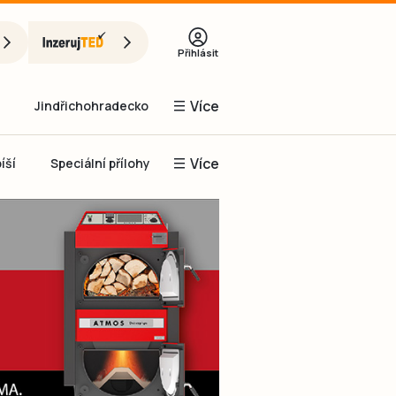
Přihlásit
Více
Jindřichohradecko
Více
íší
Speciální přílohy
Prachaticko
Inzerce
Obnovit heslo
řihlásit se
it se přes Facebook
čet, chci se
Registrovat