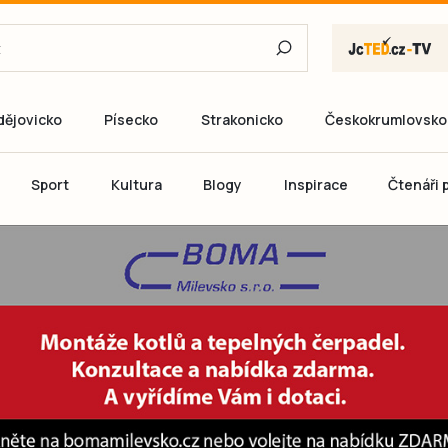
dějovicko
Písecko
Strakonicko
Českokrumlovsko
E-mail
Sport
Kultura
Blogy
Inspirace
Čtenáři p
Heslo
P
Přihlás
Ještě nemám ú