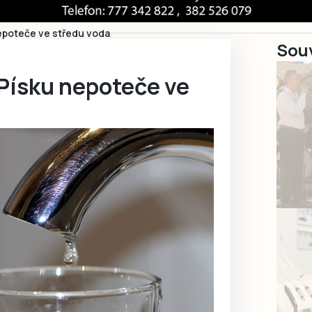
nepoteče ve středu voda
Souv
 Písku nepoteče ve