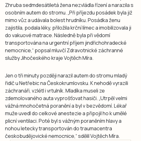
Zhruba sedmdesátiletá žena nezvládla řízení a narazila s
osobním autem do stromu. „Při příjezdu posádek byla již
mimo vůz a udávala bolest hrudníku. Posádka ženu
zajistila, podala léky, přiložila krční límec a imobilizovala ji
do vakuové matrace. Následně byla při vědomí
transportována na urgentní příjem jindřichohradecké
nemocnice,“ popsal mluvčí Zdravotnické záchranné
služby Jihočeského kraje Vojtěch Míra.
Jen o tři minuty později narazil autem do stromu mladý
řidič u Netřebic na Českokrumlovsku. K nehodě vyrazili
záchranáři, vzlétl i vrtulník. Mladíka museli ze
zdemolovaného auta vyprošťovat hasiči. „Utrpěl velmi
vážná mnohočetná poranění a byl v bezvědomí. Lékař
muže uvedl do celkové anestezie a připojil ho k umělé
plicní ventilaci. Poté byl s vážným poraněním hlavy a
nohou letecky transportován do traumacentra
českobudějovické nemocnice,“ sdělil Vojtěch Míra.