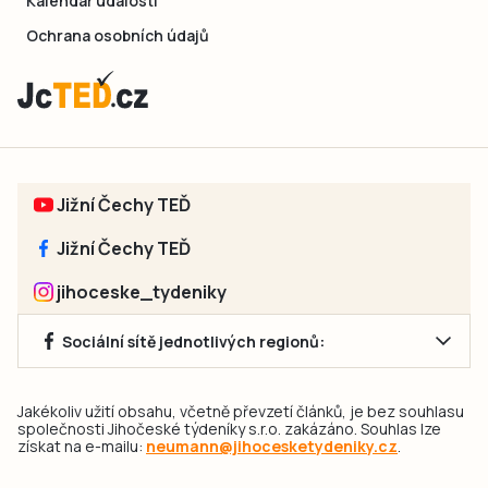
Kalendář událostí
Ochrana osobních údajů
Jižní Čechy TEĎ
Jižní Čechy TEĎ
jihoceske_tydeniky
Sociální sítě jednotlivých regionů:
Jakékoliv užití obsahu, včetně převzetí článků, je bez souhlasu
společnosti Jihočeské týdeníky s.r.o. zakázáno. Souhlas lze
získat na e-mailu:
neumann@jihocesketydeniky.cz
.