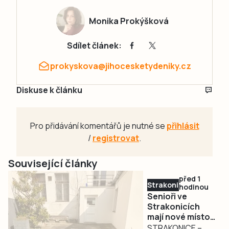
Monika Prokýšková
Sdílet článek:
prokyskova@jihocesketydeniky.cz
Diskuse k článku
Pro přidávání komentářů je nutné se
přihlásit
/
registrovat
.
Související články
před 1
Strakonicko
hodinou
Senioři ve
Strakonicích
mají nové místo
pro setkávání.
STRAKONICE –