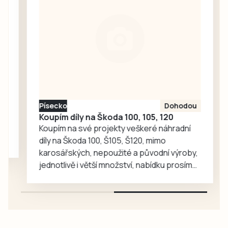
syrového masa a
Krajkářské
masných…
slavnosti v Sedlici
nebo některý z
koncertů a poutí v
regionu.
Písecko
Dohodou
Koupím díly na Škoda 100, 105, 120
Koupím na své projekty veškeré náhradní
díly na Škoda 100, Š105, Š120, mimo
karosářských, nepoužité a původní výroby,
jednotlivě i větší množství, nabídku prosím
pouze na e-mail: svorpi@seznam.cz.