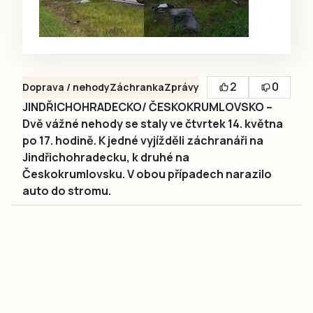
2
0
Doprava / nehody
Záchranka
Zprávy
JINDŘICHOHRADECKO/ ČESKOKRUMLOVSKO –
Dvě vážné nehody se staly ve čtvrtek 14. května
po 17. hodině. K jedné vyjížděli záchranáři na
Jindřichohradecku, k druhé na
Českokrumlovsku. V obou případech narazilo
auto do stromu.