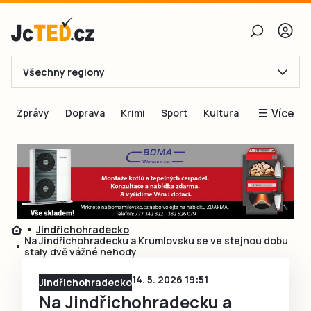
Všechny regiony
E-mail
Více
Zprávy
Doprava
Krimi
Sport
Kultura
Heslo
Blogy
Obnovit heslo
Inspirace
Čtenáři píší
Přihlásit se
Speciální přílohy
Jindřichohradecko
Přihlásit se přes Facebook
Inzerce
Na Jindřichohradecku a Krumlovsku se ve stejnou dobu
staly dvě vážné nehody
Ještě nemám účet, chci se
Registrovat
14. 5. 2026 19:51
Jindřichohradecko
Na Jindřichohradecku a