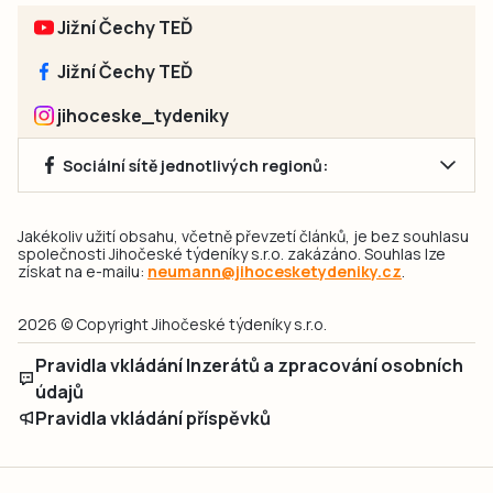
Jižní Čechy TEĎ
Jižní Čechy TEĎ
jihoceske_tydeniky
Sociální sítě jednotlivých regionů:
Jakékoliv užití obsahu, včetně převzetí článků, je bez souhlasu
společnosti Jihočeské týdeníky s.r.o. zakázáno. Souhlas lze
získat na e-mailu:
neumann@jihocesketydeniky.cz
.
2026 © Copyright Jihočeské týdeníky s.r.o.
Pravidla vkládání Inzerátů a zpracování osobních
údajů
Pravidla vkládání příspěvků