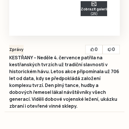
Zobrazit galerii
(25)
0
0
Zprávy
KESTŘANY – Neděle 4. července patřila na
kestřanských tvrzích už tradiční slavnosti v
historickém hávu. Letos akce připomínala už 706
let od data, kdy se předpokládá založení
komplexu tvrzí. Den plný tance, hudby a
dobových řemesel lákal návštěvníky všech
generací. Viděli dobové vojenské ležení, ukázku
zbraní i otevřené vinné sklepy.