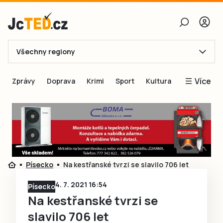
Všechny regiony
E-mail
Více
Zprávy
Doprava
Krimi
Sport
Kultura
Heslo
Blogy
Obnovit heslo
Inspirace
Čtenáři píší
Přihlásit se
Speciální přílohy
Písecko
Na kestřanské tvrzi se slavilo 706 let
Přihlásit se přes Facebook
Inzerce
4. 7. 2021 16:54
Písecko
Ještě nemám účet, chci se
Registrovat
Na kestřanské tvrzi se
slavilo 706 let