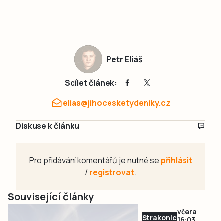
Petr Eliáš
Sdílet článek:
elias@jihocesketydeniky.cz
Diskuse k článku
Pro přidávání komentářů je nutné se
přihlásit
/
registrovat
.
Související články
včera
Strakonicko
16:03