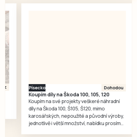
srpen a neděje se
nic. Redakce
proto oslovila
Správu železnic
se žádostí o
vysvětlení.
Ředitelka odboru
komunikace Nela
Friebová
odpověděla.
Písecko
Dohodou
Koupím díly na Škoda 100, 105, 120
Koupím na své projekty veškeré náhradní
díly na Škoda 100, Š105, Š120, mimo
karosářských, nepoužité a původní výroby,
jednotlivě i větší množství, nabídku prosím
pouze na e-mail: svorpi@seznam.cz.