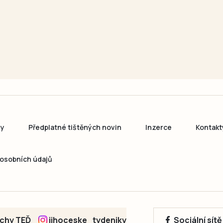
ny
Předplatné tištěných novin
Inzerce
Kontakt
osobních údajů
echy TEĎ
jihoceske_tydeniky
Sociální sít