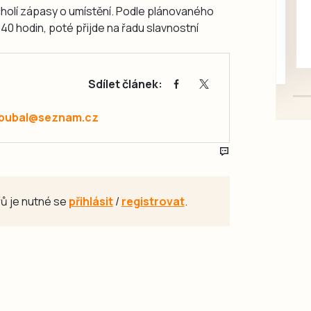
rukou kotě
rcholí zápasy o umístění. Podle plánovaného
Daruji do dobrých rukou
.40 hodin, poté přijde na řadu slavnostní
kotě-kočka, odčervené,
mazlivé, ihned k odběru.
Sdílet článek:
.pubal@seznam.cz
ů je nutné se
přihlásit
/
registrovat
.