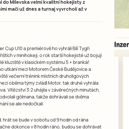
l do Milevska velmi kvalitní hokejisty z
ími mači už dnes a turnaj vyvrcholí až v
er Cup U10 a premiérově ho vyhráli Bílí Tygři
ištích v minihokeji, o rok starší hokejisté už bojují
lé kluziště v klasickém systému 5 + brankář.
ho utkání mezi Motorem České Budějovice a
eště večerní trénink místních druholigových
 mezi oběma týmy zvládl Motor, tak druhé vyhrála
a. Vítězství 3:2 uhájila v závěrečných minutách,
ě odvolali gólmana, takže dohrávali se dvěma
nání se ale nedočkali.
Milevsko
Zdarma / za odvoz
, hrát se bude v sobotu od 9 hodin od rána
Daruji do dobrých
 začne dokonce v 8 hodin ráno, budou se dohrávat