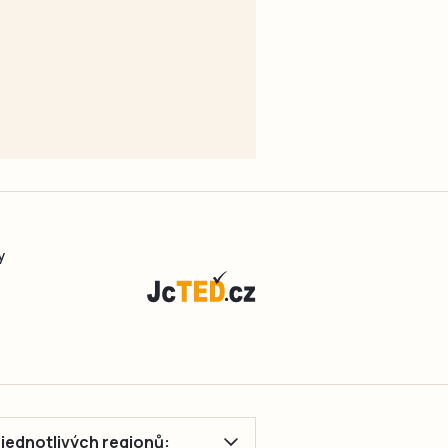
y
ě jednotlivých regionů: