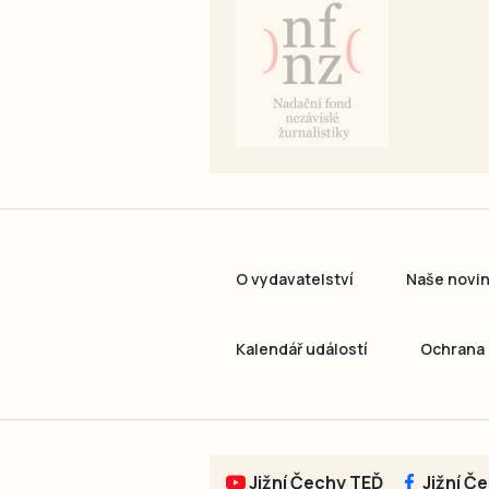
O vydavatelství
Naše novi
Kalendář událostí
Ochrana 
Jižní Čechy TEĎ
Jižní Č