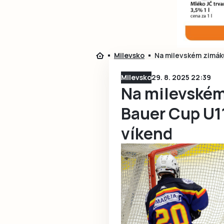
Milevsko
Na milevském zimáku
Milevsko
29. 8. 2025 22:39
Na milevském
Bauer Cup U11
víkend