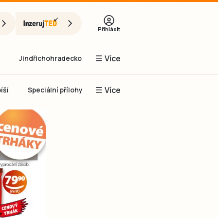
Přihlásit
Více
Jindřichohradecko
Více
íší
Speciální přílohy
Prachaticko
Inzerce
Obnovit heslo
řihlásit se
it se přes Facebook
čet, chci se
Registrovat