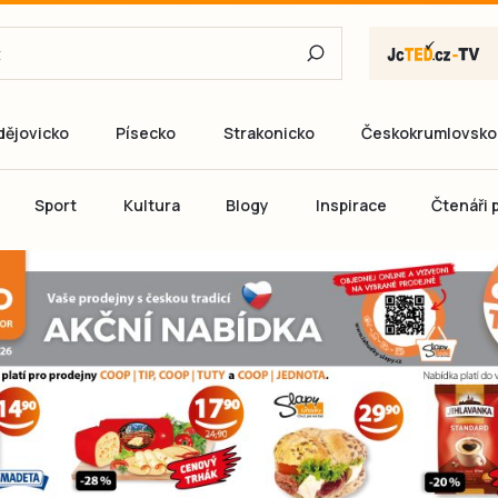
dějovicko
Písecko
Strakonicko
Českokrumlovsko
E-mail
Sport
Kultura
Blogy
Inspirace
Čtenáři p
Heslo
P
Přihlás
Ještě nemám ú