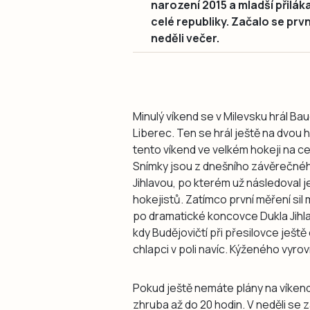
narození 2015 a mladší přiláka
celé republiky. Začalo se prvn
neděli večer.
Minulý víkend se v Milevsku hrál Bau
Liberec. Ten se hrál ještě na dvou hř
tento víkend ve velkém hokeji na ce
Snímky jsou z dnešního závěrečné
Jihlavou, po kterém už následoval j
hokejistů. Zatímco první měření sil
po dramatické koncovce Dukla Jihlav
kdy Budějovičtí při přesilovce ješt
chlapci v poli navíc. Kýženého vyrov
Pokud ještě nemáte plány na víkend
zhruba až do 20 hodin. V neděli se