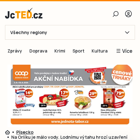
Všechny regiony
E-mail
Více
Zprávy
Doprava
Krimi
Sport
Kultura
Heslo
Blogy
Obnovit heslo
Inspirace
Čtenáři píší
Přihlásit se
Speciální přílohy
Přihlásit se přes Facebook
Inzerce
Ještě nemám účet, chci se
Registrovat
Písecko
Na Orlíku je málo vody. Lodnímu výtahu hrozí uzavření