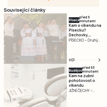
Související články
před 5
Písecko
minutami
Kam o víkendu na
Písecku?
Dechovky,
pohádkový les,
PÍSECKO – Druhý
jazz i Slavnost
srpnový víkend
venkova
nabídne na
Písecku pestrý
0
program pro
před 53
milovníky hudby,
Budějovicko
minutami
rodiny s dětmi i
Kam na zubní
příznivce
pohotovost o
víkendu
venkovských
JIŽNÍ ČECHY –
slavností.
Kromě krajské
Návštěvníci mohou
zubní pohotovosti
zamířit na