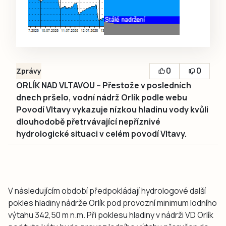
0
0
Zprávy
ORLÍK NAD VLTAVOU – Přestože v posledních
dnech pršelo, vodní nádrž Orlík podle webu
Povodí Vltavy vykazuje nízkou hladinu vody kvůli
dlouhodobě přetrvávající nepříznivé
hydrologické situaci v celém povodí Vltavy.
V následujícím období předpokládají hydrologové další
pokles hladiny nádrže Orlík pod provozní minimum lodního
výtahu 342,50 m n.m. Při poklesu hladiny v nádrži VD Orlík