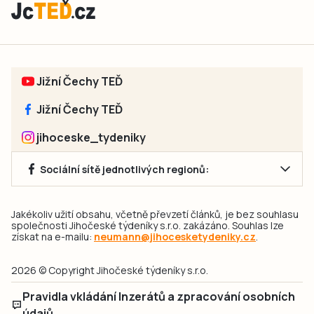
Jižní Čechy TEĎ
Jižní Čechy TEĎ
jihoceske_tydeniky
Sociální sítě jednotlivých regionů:
Jakékoliv užití obsahu, včetně převzetí článků, je bez souhlasu
společnosti Jihočeské týdeníky s.r.o. zakázáno. Souhlas lze
získat na e-mailu:
neumann@jihocesketydeniky.cz
.
2026 © Copyright Jihočeské týdeníky s.r.o.
Pravidla vkládání Inzerátů a zpracování osobních
údajů