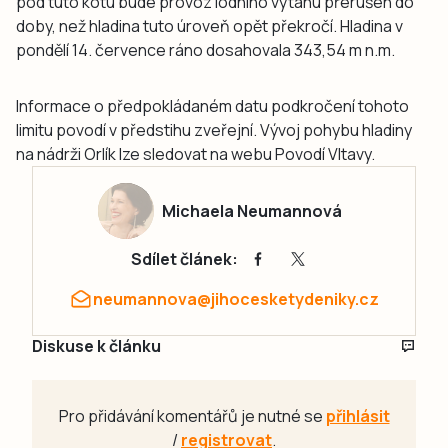
pod tuto kótu bude provoz lodního výtahu přerušen do
doby, než hladina tuto úroveň opět překročí. Hladina v
pondělí 14. července ráno dosahovala 343,54 m n.m.
Informace o předpokládaném datu podkročení tohoto
limitu povodí v předstihu zveřejní. Vývoj pohybu hladiny
na nádrži Orlík lze sledovat na webu Povodí Vltavy.
Michaela Neumannová
Sdílet článek:
neumannova@jihocesketydeniky.cz
Diskuse k článku
Pro přidávání komentářů je nutné se
přihlásit
/
registrovat
.