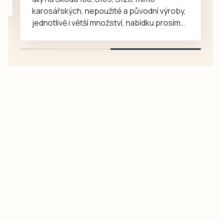
karosářských, nepoužité a původní výroby,
jednotlivě i větší množství, nabídku prosím
pouze na e-mail: svorpi@seznam.cz.