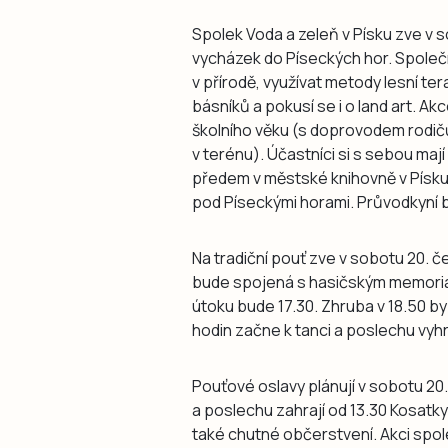
Spolek Voda a zeleň v Písku zve v s
vycházek do Píseckých hor. Společ
v přírodě, využívat metody lesní tera
básníků a pokusí se i o land art. A
školního věku (s doprovodem rodič
v terénu). Účastníci si s sebou maj
předem v městské knihovně v Písku.
pod Píseckými horami. Průvodkyní 
Na tradiční pouť zve v sobotu 20. 
bude spojená s hasičským memoriá
útoku bude 17.30. Zhruba v 18.50 by 
hodin začne k tanci a poslechu vyhr
Pouťové oslavy plánují v sobotu 20.
a poslechu zahrají od 13.30 Kosatk
také chutné občerstvení. Akci spo