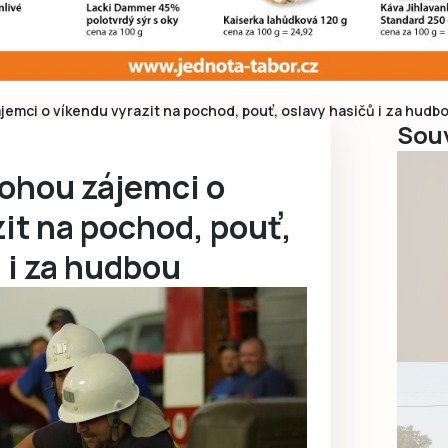
emci o víkendu vyrazit na pochod, pouť, oslavy hasičů i za hudb
Souv
ohou zájemci o
it na pochod, pouť,
 i za hudbou