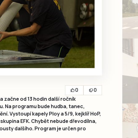
0
0
a začne od 13 hodin další ročník
u. Na programu bude hudba, tanec,
ní. Vystoupí kapely Ploy a 5/9, kejklíř HoP,
í skupina EFK. Chybět nebude dřevodílna,
spousty dalšího. Program je určen pro