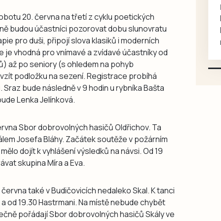
rukou kotě
obotu 20. června na třetí z cyklu poetických
Daruji do dobrých rukou
ně budou účastníci pozorovat dobu slunovratu
kotě-kočka, odčervené,
pie pro duši, připojí slova klasiků i moderních
mazlivé, ihned k odběru.
kce je vhodná pro vnímavé a zvídavé účastníky od
ů) až po seniory (s ohledem na pohyb
í vzít podložku na sezení. Registrace probíhá
 Sraz bude následně v 9 hodin u rybníka Bašta
bude Lenka Jelínková.
června Sbor dobrovolných hasičů Oldřichov. Ta
lem Josefa Bláhy. Začátek soutěže v požárním
mělo dojít k vyhlášení výsledků na návsi. Od 19
ávat skupina Míra a Eva.
 června také v Budičovicích nedaleko Skal. K tanci
y a od 19.30 Hastrmani. Na místě nebude chybět
lečně pořádají Sbor dobrovolných hasičů Skály ve