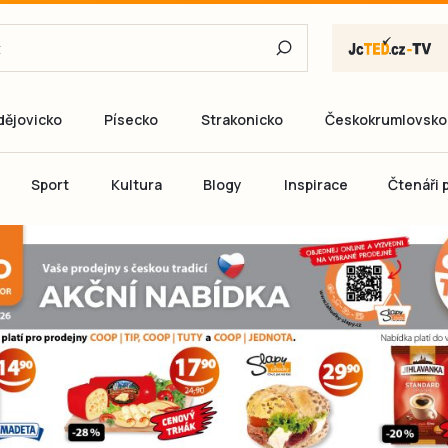
dějovicko
Písecko
Strakonicko
Českokrumlovsko
E-mail
Sport
Kultura
Blogy
Inspirace
Čtenáři p
Heslo
P
Přihlás
Ještě nemám ú