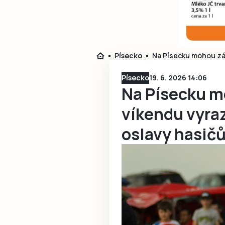
Písecko
Na Písecku mohou záj
Písecko
19. 6. 2026 14:06
Na Písecku m
víkendu vyraz
oslavy hasičů