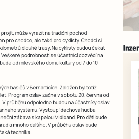
 projít, může vyrazit na tradiční pochod
n pro chodce, ale také pro cyklisty. Chodci si
9 kilometrů dlouhé trasy. Na cyklisty budou čekat
. Veškeré podrobnosti se účastníci dozvědí na
e bude od milevského domu kultury od 7 do 10
ch hasičů v Bernarticích. Založen byl totiž
0 let. Program oslav začne v sobotu 20. června od
e. V průběhu odpoledne budou na účastníky oslav
ranného systému. Vystoupí dechová hudba
neční zábava s kapelou Midiband. Pro děti bude
Milevsko
hrad a mnoho dalšího. V průběhu oslav bude
Zdarma / za odvoz
čská technika.
Daruji do dobrých