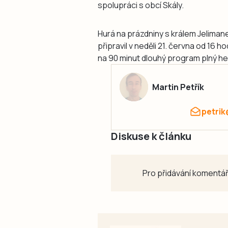
spolupráci s obcí Skály.
Hurá na prázdniny s králem Jeliman
připravil v neděli 21. června od 16 h
na 90 minut dlouhý program plný her
Martin Petřík
petrik
Diskuse k článku
Pro přidávání komentář