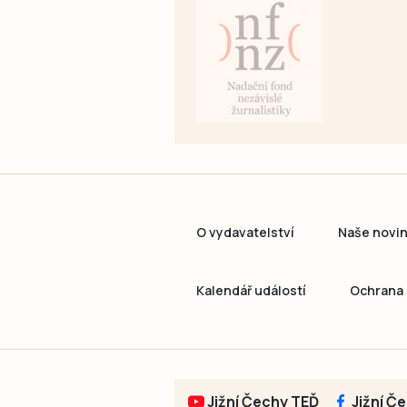
O vydavatelství
Naše novi
Kalendář událostí
Ochrana 
Jižní Čechy TEĎ
Jižní Č