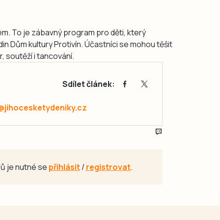
em. To je zábavný program pro děti, který
odin Dům kultury Protivín. Účastníci se mohou těšit
, soutěží i tancování.
Sdílet článek:
@jihocesketydeniky.cz
ů je nutné se
přihlásit
/
registrovat
.