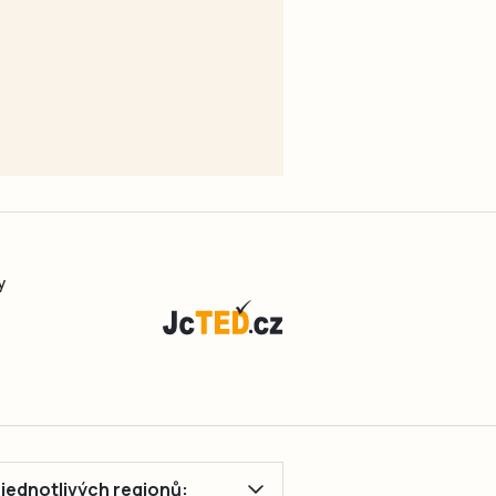
y
ě jednotlivých regionů: