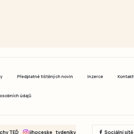
ny
Předplatné tištěných novin
Inzerce
Kontakt
osobních údajů
echy TEĎ
jihoceske_tydeniky
Sociální sít