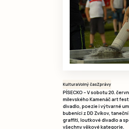
Kultura
Volný čas
Zprávy
PÍSECKO – V sobotu 20. červn
milevského Kamenáč art fest
divadlo, poezie i výtvarné umě
bubeníci z DD Zvíkov, tanečn
graffiti, loutkové divadlo a 
všechny věkové kategorie.