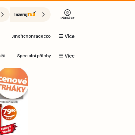
Přihlásit
Více
Jindřichohradecko
Více
íší
Speciální přílohy
Prachaticko
Inzerce
Obnovit heslo
řihlásit se
it se přes Facebook
čet, chci se
Registrovat