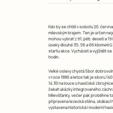
Kdo by se chtěl v sobotu 20. června
milevským krajem. Ten je určen neje
mohou vybrat z tří, pěti, deseti a 1
úseky dlouhé 35, 56 a 66 kilometrů
startu akce. Vycházet a vyjíždět s
hodin.
Velké oslavy chystá Sbor dobrovolný
v roce 1886 a letos tak je sboru 14
14.30 na louce u hasičské zbrojnic
čekat ukázky integrovaného zách
Milevšťanky, večer pak proběhne ta
připravena lezecká stěna, skákací 
vystavena historická i moderní hasi