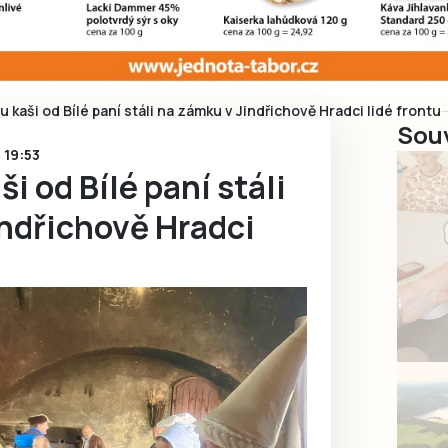
u kaši od Bílé paní stáli na zámku v Jindřichově Hradci lidé frontu
Souv
5 19:53
i od Bílé paní stáli
indřichově Hradci