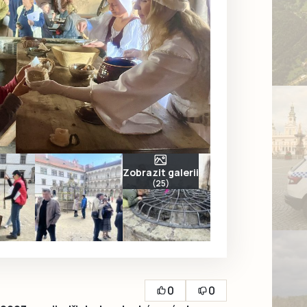
Zobrazit galerii
(25)
0
0