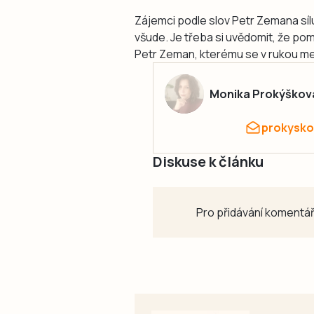
Zájemci podle slov Petr Zemana sílu
všude. Je třeba si uvědomit, že poml
Petr Zeman, kterému se v rukou mezi
Monika Prokýškov
prokysko
Diskuse k článku
Pro přidávání komentář