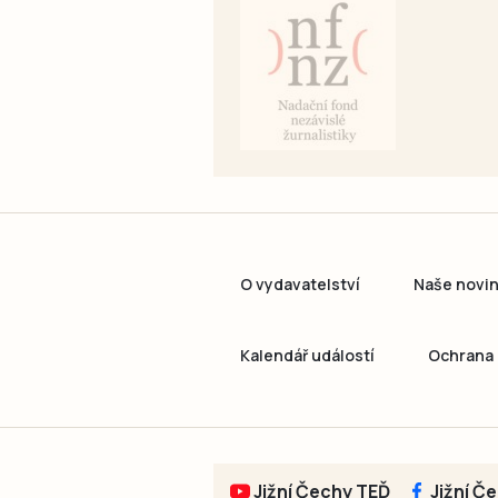
O vydavatelství
Naše novi
Kalendář událostí
Ochrana 
Jižní Čechy TEĎ
Jižní Č