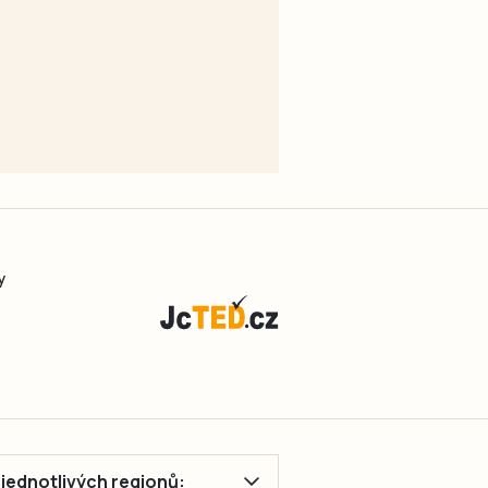
y
ě jednotlivých regionů: