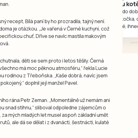
rukou kotě
fman.
Daruji do dobrých rukou
kotě-kočka, odčervené,
ý recept, Bílá paní by ho prozradila, tajný není.
mazlivé, ihned k odběru.
 doma je otázkou. „Je vařená v Černé kuchyni, což
pecifickou chuť. Dříve se navíc mastila makovým
nová.
chutnala, děti se sem proto i letos těšily. Černá
, to všechno má moc pěknou atmosféru,“ řekla Lucie
lou rodinou z Třeboňska. „Kaše dobrá, navíc jsem
spokojený,“ doplnil její manžel Pavel.
tního rána Petr Zeman. „Momentálně už nemám ani
akou snad stihnu,“ sliboval odpoledne zájemcům o
a, za mých mladých let musel aspoň základní umět
rutů, ale dá se dělat i z dvanácti, šestnácti, kulaté