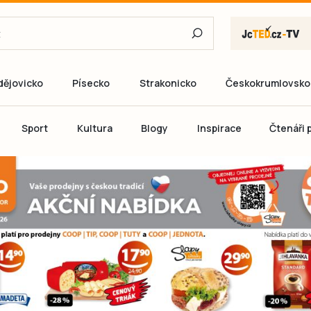
dějovicko
Písecko
Strakonicko
Českokrumlovsko
E-mail
Sport
Kultura
Blogy
Inspirace
Čtenáři p
Heslo
P
Přihlás
Ještě nemám ú