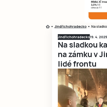
Jindřichohradecko
Na sladko
Jindřichohradecko
19. 4. 202
Na sladkou kaš
na zámku v J
lidé frontu