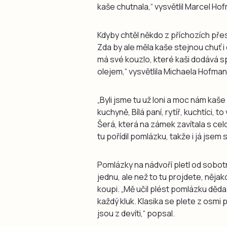
kaše chutnala,“ vysvětlil Marcel Ho
Kdyby chtěl někdo z příchozích přesn
Zda by ale měla kaše stejnou chuť i
má své kouzlo, které kaši dodává s
olejem,“ vysvětlila Michaela Hofma
„Byli jsme tu už loni a moc nám kaše 
kuchyně, Bílá paní, rytíř, kuchtíci
Šerá, která na zámek zavítala s ce
tu pořídil pomlázku, takže i já jsem 
Pomlázky na nádvoří pletl od sobo
jednu, ale než to tu projdete, něj
koupi. „Mě učil plést pomlázku děd
každý kluk. Klasika se plete z osmi p
jsou z devíti,“ popsal.