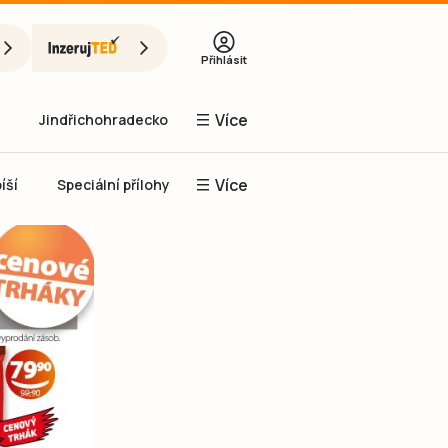
Přihlásit
Více
Jindřichohradecko
Více
íší
Speciální přílohy
Prachaticko
Inzerce
Obnovit heslo
řihlásit se
it se přes Facebook
čet, chci se
Registrovat