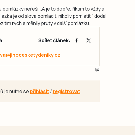
 pomlázky neřeší. „A je to dobře, říkám to vždy a
ázka je od slova pomladit, nikoliv pomlátit,“ dodal
tím rychle měnily pruty v další pomlázku.
á
Sdílet článek:
va@jihocesketydeniky.cz
ů je nutné se
přihlásit
/
registrovat
.