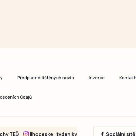
ny
Předplatné tištěných novin
Inzerce
Kontakt
osobních údajů
echy TEĎ
jihoceske_tydeniky
Sociální sít