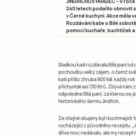
JINDŘICHŮV HRADEC – V roce 
240 letech podařilo obnovit 
v Černé kuchyni. Akce měla vel
Rozdávání kaše o Bílé sobotě 
pomocí kuchaře, kuchtiček a
Sladkou kaši rozdávala Bílá paní od 
pochoutku velký zájem, o čemž svědč
kaši přišlo zhruba 800 lidí, každý rok
přichystali asi 130 litrů. Zbývá nám
odpoledne Bílá paní, za kterou se 
historického šermu Jindřich.
Ze stejné skupiny byl i kochmajstr
vycházející z původního receptu. „J
dříve moc nedávalo, ale my recept m