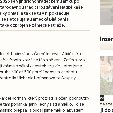
2023 se v jindřichohradeckém zámku po
starodávnou tradici rozdávání sladké kaše
ký ohlas, a tak se tu v ní pokračuje.
se i letos ujala zámecká Bílá paní s
 také ozbrojené zámecké stráže.
deseti hodin ráno v Černé kuchyni. A lidé měli o
ila fronta, která se táhla až ven. „Zatím si pro
 jí vaříme o několik desítek litrů víc. Letos jsme
 zhruba 400 až 500 porcí,“ popsala v sobotu
přestrojila Michaela Hofmanová ze Skupiny
 Marcel Hofman, který prozradil složení pochoutky
Milevsko
e tam pohanka, jáhly, ječný slad a mléko. To se
Zdarma / za odvoz
Daruji do dobrých
alinko přepsali a přidali jsme mléko, aby lidem