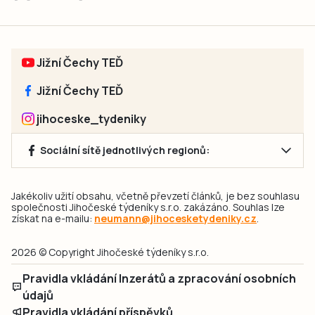
Jižní Čechy TEĎ
Jižní Čechy TEĎ
jihoceske_tydeniky
Sociální sítě jednotlivých regionů:
Jakékoliv užití obsahu, včetně převzetí článků, je bez souhlasu
společnosti Jihočeské týdeníky s.r.o. zakázáno. Souhlas lze
získat na e-mailu:
neumann@jihocesketydeniky.cz
.
2026 © Copyright Jihočeské týdeníky s.r.o.
Pravidla vkládání Inzerátů a zpracování osobních
údajů
Pravidla vkládání příspěvků