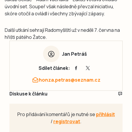
úvodní set. Soupeř však následně převzal iniciativu,
skóre otočil a ovládl i všechny zbývající zápasy.
Další utkání sehrají Radomyšlští už v neděli 7. června na
hřišti pátého Žatce.
Jan Petráš
Sdílet článek:
honza.petras@seznam.cz
Diskuse k článku
Pro přidávání komentářů je nutné se
přihlásit
/
registrovat
.