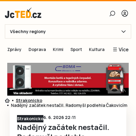
Všechny regiony
E-mail
Více
Zprávy
Doprava
Krimi
Sport
Kultura
Heslo
Blogy
Obnovit heslo
Inspirace
Čtenáři píší
Přihlásit se
Speciální přílohy
Strakonicko
Přihlásit se přes Facebook
Inzerce
Nadějný začátek nestačil. Radomyšl podlehla Čakovicím
Ještě nemám účet, chci se
Registrovat
6. 6. 2026 22:11
Strakonicko
Nadějný začátek nestačil.