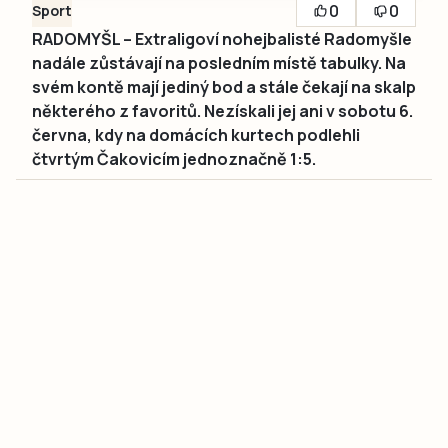
0
0
Sport
RADOMYŠL – Extraligoví nohejbalisté Radomyšle
nadále zůstávají na posledním místě tabulky. Na
svém kontě mají jediný bod a stále čekají na skalp
některého z favoritů. Nezískali jej ani v sobotu 6.
června, kdy na domácích kurtech podlehli
čtvrtým Čakovicím jednoznačně 1:5.