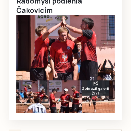
Radomyšl podlehla
Čakovicím
Zobrazit galerii
(22)