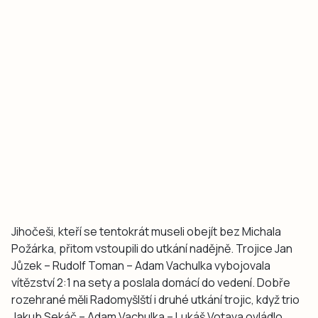
Jihočeši, kteří se tentokrát museli obejít bez Michala
Požárka, přitom vstoupili do utkání nadějně. Trojice Jan
Jůzek – Rudolf Toman – Adam Vachulka vybojovala
vítězství 2:1 na sety a poslala domácí do vedení. Dobře
rozehrané měli Radomyšlští i druhé utkání trojic, když trio
Jakub Sekáč – Adam Vachulka – Lukáš Votava ovládlo