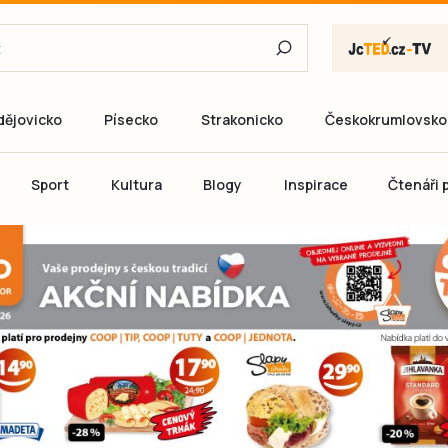
dějovicko
Písecko
Strakonicko
Českokrumlovsko
E-mail
Sport
Kultura
Blogy
Inspirace
Čtenáři p
Heslo
P
Přihlás
Ještě nemám ú