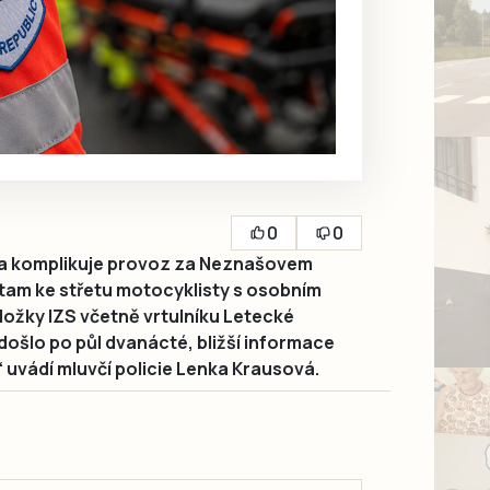
0
0
a komplikuje provoz za Neznašovem
tam ke střetu motocyklisty s osobním
ložky IZS včetně vrtulníku Letecké
došlo po půl dvanácté, bližší informace
 uvádí mluvčí policie Lenka Krausová.