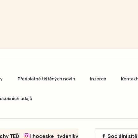
ny
Předplatné tištěných novin
Inzerce
Kontakt
osobních údajů
echy TEĎ
jihoceske_tydeniky
Sociální sít