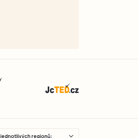
y
ě jednotlivých regionů: