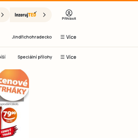
Přihlásit
Více
Jindřichohradecko
Více
íší
Speciální přílohy
Prachaticko
Inzerce
Obnovit heslo
řihlásit se
it se přes Facebook
čet, chci se
Registrovat