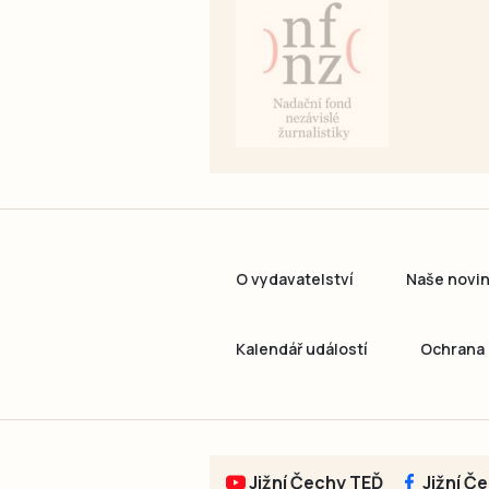
O vydavatelství
Naše novi
Kalendář událostí
Ochrana 
Jižní Čechy TEĎ
Jižní Č