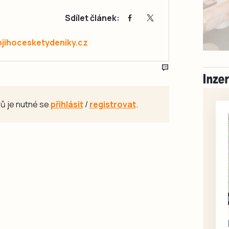
Sdílet článek:
@jihocesketydeniky.cz
ů je nutné se
přihlásit
/
registrovat
.
Milevsko
Zdarma / za odvoz
Daruji do dobrých