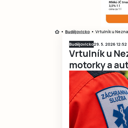
Budějovicko
Vrtulník u Nezn
Budějovicko
29. 5. 2026 12:52
Vrtulník u N
motorky a au