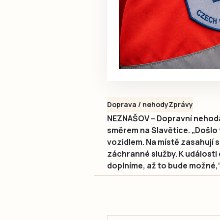
Doprava / nehody
Zprávy
NEZNAŠOV – Dopravní nehod
směrem na Slavětice. „Došlo 
vozidlem. Na místě zasahují s
záchranné služby. K události 
doplníme, až to bude možné,“