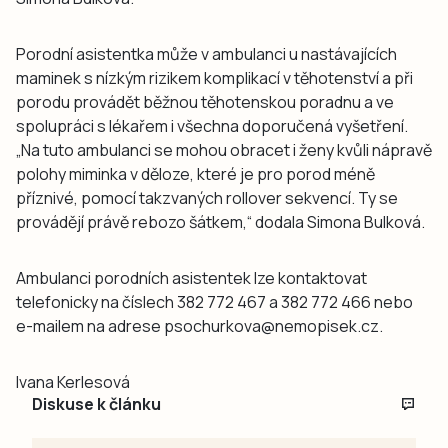
Porodní asistentka může v ambulanci u nastávajících
maminek s nízkým rizikem komplikací v těhotenství a při
porodu provádět běžnou těhotenskou poradnu a ve
spolupráci s lékařem i všechna doporučená vyšetření.
„Na tuto ambulanci se mohou obracet i ženy kvůli nápravě
polohy miminka v děloze, které je pro porod méně
příznivé, pomocí takzvaných rollover sekvencí. Ty se
provádějí právě rebozo šátkem,“ dodala Simona Bulková.
Ambulanci porodních asistentek lze kontaktovat
telefonicky na číslech 382 772 467 a 382 772 466 nebo
e-mailem na adrese psochurkova@nemopisek.cz.
Ivana Kerlesová
Diskuse k článku