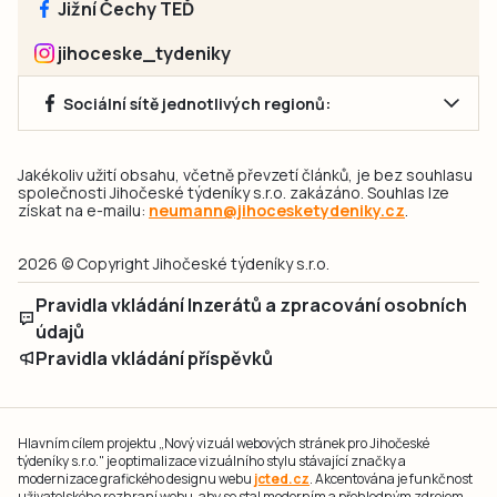
Jižní Čechy TEĎ
jihoceske_tydeniky
Sociální sítě jednotlivých regionů:
Jakékoliv užití obsahu, včetně převzetí článků, je bez souhlasu
společnosti Jihočeské týdeníky s.r.o. zakázáno. Souhlas lze
získat na e-mailu:
neumann@jihocesketydeniky.cz
.
2026 © Copyright Jihočeské týdeníky s.r.o.
Pravidla vkládání Inzerátů a zpracování osobních
údajů
Pravidla vkládání příspěvků
Hlavním cílem projektu „Nový vizuál webových stránek pro Jihočeské
týdeníky s.r.o." je optimalizace vizuálního stylu stávající značky a
modernizace grafického designu webu
jcted.cz
. Akcentována je funkčnost
uživatelského rozhraní webu, aby se stal moderním a přehledným zdrojem