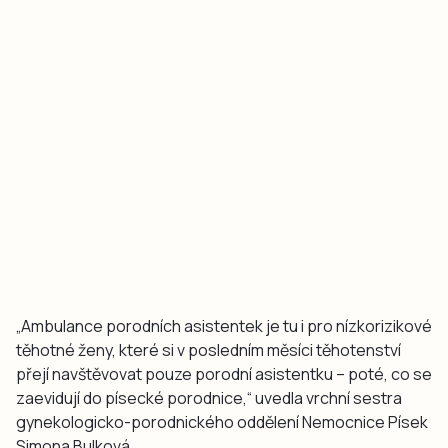
„Ambulance porodních asistentek je tu i pro nízkorizikové
těhotné ženy, které si v posledním měsíci těhotenství
přejí navštěvovat pouze porodní asistentku – poté, co se
zaevidují do písecké porodnice,“ uvedla vrchní sestra
gynekologicko-porodnického oddělení Nemocnice Písek
Simona Bulková.