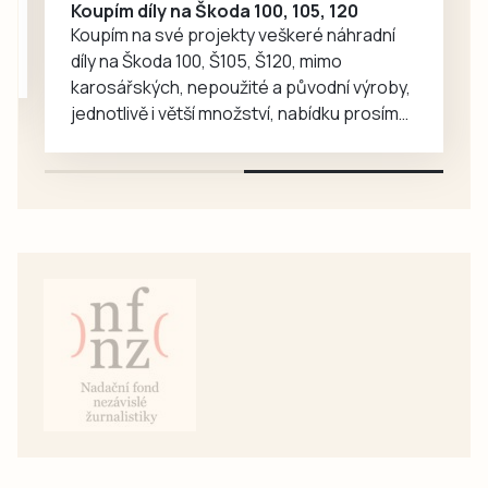
Koupím díly na Škoda 100, 105, 120
představí
Koupím na své projekty veškeré náhradní
mnohem…
díly na Škoda 100, Š105, Š120, mimo
karosářských, nepoužité a původní výroby,
jednotlivě i větší množství, nabídku prosím
pouze na e-mail: svorpi@seznam.cz.