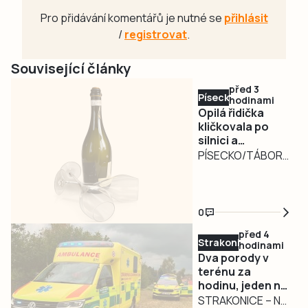
Pro přidávání komentářů je nutné se
přihlásit
/
registrovat
.
Související články
před 3
Písecko
hodinami
Opilá řidička
kličkovala po
silnici a
ohrožovala
PÍSECKO/TÁBORSKO
ostatní.
– Nebezpečně
Nadýchala téměř
kličkující osobní
3,3 promile
automobil
0
zaměstnal ve
před 4
středu v poledne
Strakonicko
hodinami
písecké policisty.
Dva porody v
Řidiči jedoucí po
terénu za
hodinu, jeden na
silnici I/29 ve
čerpací stanici
STRAKONICE – Na
směru od Záhoří