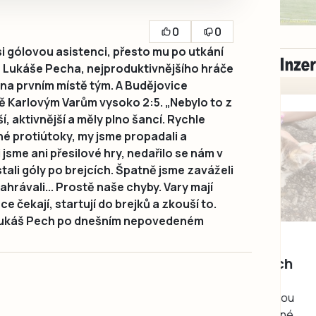
0
0
i gólovou asistenci, přesto mu po utkání
a Lukáše Pecha, nejproduktivnějšího hráče
na prvním místě tým. A Budějovice
ě Karlovým Varům vysoko 2:5. „Nebylo to z
ší, aktivnější a měly plno šancí. Rychle
é protiútoky, my jsme propadali a
i jsme ani přesilové hry, nedařilo se nám v
tali góly po brejcích. Špatně jsme zaváželi
hrávali... Prostě naše chyby. Vary mají
e čekají, startují do brejků a zkouší to.
al Lukáš Pech po dnešním nepovedeném
Milevsko
Zdarma / za odvoz
Daruji do dobrých
rukou kotě
Daruji do dobrých rukou
kotě-kočka, odčervené,