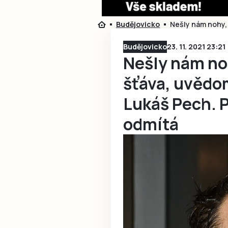
Budějovicko
Nešly nám nohy,
Budějovicko
23. 11. 2021 23:21
Nešly nám no
šťáva, uvědom
Lukáš Pech. 
odmítá