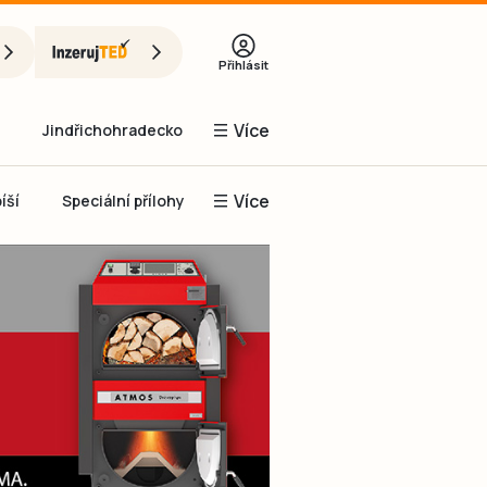
Přihlásit
Více
Jindřichohradecko
Více
íší
Speciální přílohy
Prachaticko
Inzerce
Obnovit heslo
řihlásit se
it se přes Facebook
čet, chci se
Registrovat