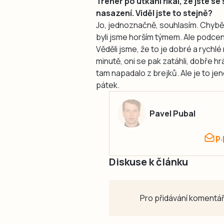
Trenér po utkání říkal, že jste s
nasazení. Viděl jste to stejně?
Jo, jednoznačně, souhlasím. Chybě
byli jsme horším týmem. Ale podceně
Věděli jsme, že to je dobré a rychlé
minutě, oni se pak zatáhli, dobře hr
tam napadalo z brejků. Ale je to je
pátek.
Pavel Pubal
p
Diskuse k článku
Pro přidávání komentář