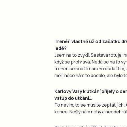
Trenéři vlastně už od začátku dr
ledě?
Jsem na to zvyklí. Sestava rotuje, n
když se prohrává. Nedá se na to vy
trenéři se snažili nám ho dodat tím
měli, něco nám to dodalo, ale bylo 
Karlovy Vary k utkání přijely o d
vstup do utkání…
To nevím, to se musíte zeptat jich. 
konec. Nešly nám nohy a neodehráli