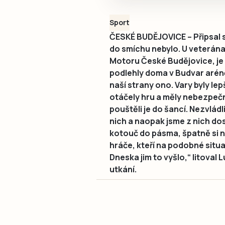
Sport
ČESKÉ BUDĚJOVICE – Připsal s
do smíchu nebylo. U veterán
Motoru České Budějovice, je 
podlehly doma v Budvar arén
naší strany ono. Vary byly lep
otáčely hru a měly nebezpečn
pouštěli je do šancí. Nezvládl
nich a naopak jsme z nich dos
kotouč do pásma, špatně si na
hráče, kteří na podobné situac
Dneska jim to vyšlo,“ litov
utkání.