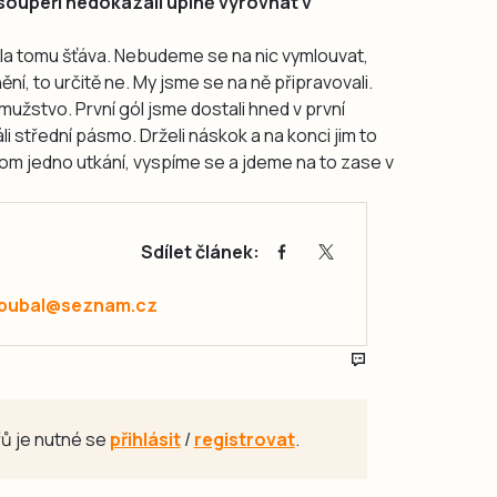
e soupeři nedokázali úplně vyrovnat v
la tomu šťáva. Nebudeme se na nic vymlouvat,
ní, to určitě ne. My jsme se na ně připravovali.
 mužstvo. První gól jsme dostali hned v první
áli střední pásmo. Drželi náskok a na konci jim to
nom jedno utkání, vyspíme se a jdeme na to zase v
Sdílet článek:
.pubal@seznam.cz
ů je nutné se
přihlásit
/
registrovat
.