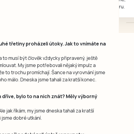
mazlivé, ihned k odběru.
uhé třetiny proházeli útoky. Jak to vnímáte na
a to musí být člověk vždycky připravený, ještě
mlouvat. My jsme potřebovali nějaký impulz a
, že to trochu promíchají. Šance na vyrovnání jsme
toho málo. Dneska jsme tahali za kratší konec.
en dříve, bylo to na nich znát? Měly výborný
Ale jak říkám, my jsme dneska tahali za kratší
 jsme dobré utkání.