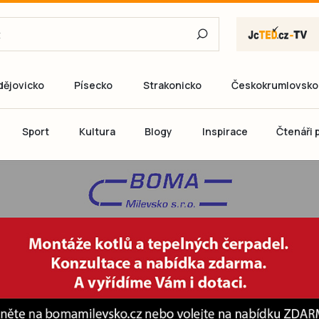
dějovicko
Písecko
Strakonicko
Českokrumlovsko
E-mail
Sport
Kultura
Blogy
Inspirace
Čtenáři p
Heslo
P
Přihlás
Ještě nemám ú