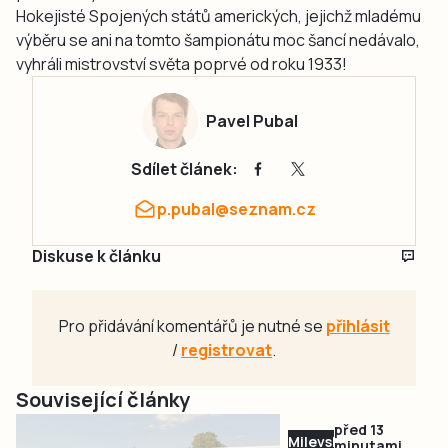
Hokejisté Spojených států amerických, jejichž mladému
výběru se ani na tomto šampionátu moc šancí nedávalo,
vyhráli mistrovství světa poprvé od roku 1933!
Pavel Pubal
Sdílet článek:
p.pubal@seznam.cz
Diskuse k článku
Pro přidávání komentářů je nutné se
přihlásit
/
registrovat
.
Související články
před 13
Milevsko
minutami