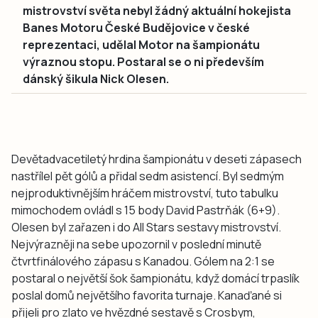
mistrovství světa nebyl žádný aktuální hokejista
Banes Motoru České Budějovice v české
reprezentaci, udělal Motor na šampionátu
výraznou stopu. Postaral se o ni především
dánský šikula Nick Olesen.
Devětadvacetiletý hrdina šampionátu v deseti zápasech
nastřílel pět gólů a přidal sedm asistencí. Byl sedmým
nejproduktivnějším hráčem mistrovství, tuto tabulku
mimochodem ovládl s 15 body David Pastrňák (6+9).
Olesen byl zařazen i do All Stars sestavy mistrovství.
Nejvýrazněji na sebe upozornil v poslední minutě
čtvrtfinálového zápasu s Kanadou. Gólem na 2:1 se
postaral o největší šok šampionátu, když domácí trpaslík
poslal domů největšího favorita turnaje. Kanaďané si
přijeli pro zlato ve hvězdné sestavě s Crosbym,