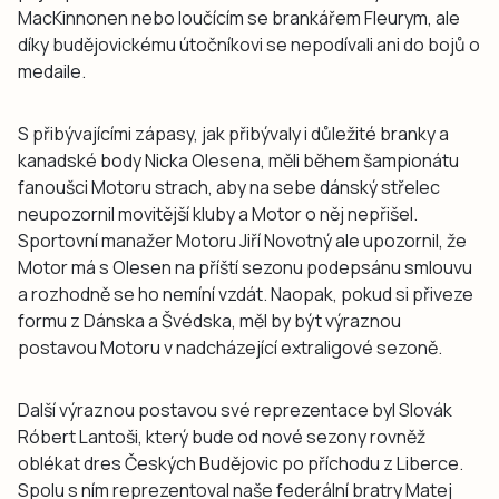
MacKinnonen nebo loučícím se brankářem Fleurym, ale
díky budějovickému útočníkovi se nepodívali ani do bojů o
medaile.
S přibývajícími zápasy, jak přibývaly i důležité branky a
kanadské body Nicka Olesena, měli během šampionátu
fanoušci Motoru strach, aby na sebe dánský střelec
neupozornil movitější kluby a Motor o něj nepřišel.
Sportovní manažer Motoru Jiří Novotný ale upozornil, že
Motor má s Olesen na příští sezonu podepsánu smlouvu
a rozhodně se ho nemíní vzdát. Naopak, pokud si přiveze
formu z Dánska a Švédska, měl by být výraznou
postavou Motoru v nadcházející extraligové sezoně.
Další výraznou postavou své reprezentace byl Slovák
Róbert Lantoši, který bude od nové sezony rovněž
oblékat dres Českých Budějovic po příchodu z Liberce.
Spolu s ním reprezentoval naše federální bratry Matej