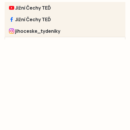
Jižní Čechy TEĎ
Jižní Čechy TEĎ
jihoceske_tydeniky
Sociální sítě jednotlivých regionů:
Jakékoliv užití obsahu, včetně převzetí článků, je bez souhlasu
společnosti Jihočeské týdeníky s.r.o. zakázáno. Souhlas lze
získat na e-mailu:
neumann@jihocesketydeniky.cz
.
2026 © Copyright Jihočeské týdeníky s.r.o.
Pravidla vkládání Inzerátů a zpracování osobních
údajů
Pravidla vkládání příspěvků