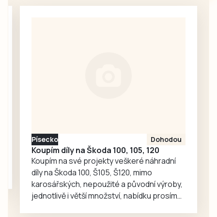
založení klubu.
středočeské I. A
Činovníci
třídě souběžně
Hladových hrochů
hrálo první mistrák
připravili den
ve Zdicích (3:1).
naplněný zábavou
Svěřenci…
a různými hrami.
Ve VIP prostorách
si mohli zájemci
prohlédnout staré
softballové
vybavení,
historické plakáty,
Písecko
Dohodou
vývoj dresu klubu,
Koupím díly na Škoda 100, 105, 120
historické pálky
Koupím na své projekty veškeré náhradní
či…
díly na Škoda 100, Š105, Š120, mimo
karosářských, nepoužité a původní výroby,
jednotlivě i větší množství, nabídku prosím
pouze na e-mail: svorpi@seznam.cz.