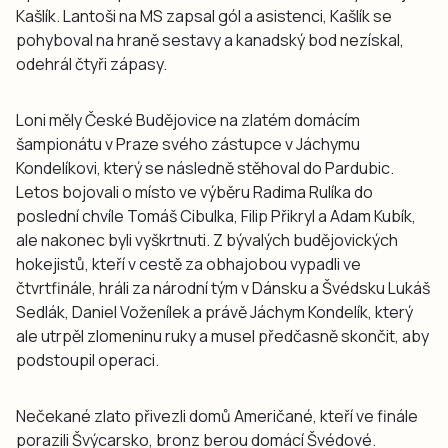
Kašlík. Lantoši na MS zapsal gól a asistenci, Kašlík se
pohyboval na hraně sestavy a kanadský bod nezískal,
odehrál čtyři zápasy.
Loni měly České Budějovice na zlatém domácím
šampionátu v Praze svého zástupce v Jáchymu
Kondelíkovi, který se následně stěhoval do Pardubic.
Letos bojovali o místo ve výběru Radima Rulíka do
poslední chvíle Tomáš Cibulka, Filip Přikryl a Adam Kubík,
ale nakonec byli vyškrtnuti. Z bývalých budějovických
hokejistů, kteří v cestě za obhajobou vypadli ve
čtvrtfinále, hráli za národní tým v Dánsku a Švédsku Lukáš
Sedlák, Daniel Voženílek a právě Jáchym Kondelík, který
ale utrpěl zlomeninu ruky a musel předčasně skončit, aby
podstoupil operaci.
Nečekané zlato přivezli domů Američané, kteří ve finále
porazili Švýcarsko, bronz berou domácí Švédové.