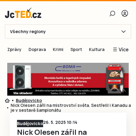
Všechny regiony
E-mail
Více
Zprávy
Doprava
Krimi
Sport
Kultura
Heslo
Blogy
Obnovit heslo
Inspirace
Čtenáři píší
Přihlásit se
Speciální přílohy
Budějovicko
Přihlásit se přes Facebook
Inzerce
Nick Olesen zářil na mistrovství světa. Sestřelil i Kanadu a
je v sestavě šampionátu
Ještě nemám účet, chci se
Registrovat
26. 5. 2025 10:14
Budějovicko
Nick Olesen zářil na