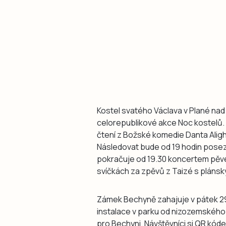
Kostel svatého Václava v Plané nad 
celorepublikové akce Noc kostelů. 
čtení z Božské komedie Danta Alig
Následovat bude od 19 hodin posez
pokračuje od 19.30 koncertem pěve
svíčkách za zpěvů z Taizé s plán
Zámek Bechyně zahajuje v pátek 29
instalace v parku od nizozemského 
pro Bechyni. Návštěvníci si QR kód