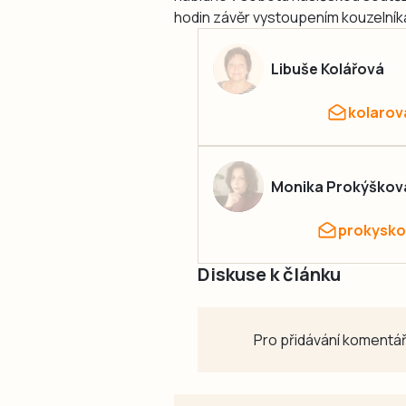
hodin závěr vystoupením kouzelníka
Libuše Kolářová
kolarov
Monika Prokýškov
prokysko
Diskuse k článku
Pro přidávání komentář