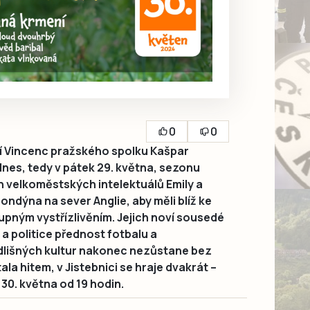
0
0
 Vincenc pražského spolku Kašpar
dnes, tedy v pátek 29. května, sezonu
běh velkoměstských intelektuálů Emily a
 Londýna na sever Anglie, aby měli blíž ke
upným vystřízlivěním. Jejich noví sousedé
a politice přednost fotbalu a
dlišných kultur nakonec nezůstane bez
la hitem, v Jistebnici se hraje dvakrát –
 30. května od 19 hodin.