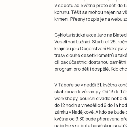
V sobotu 30. května proto děti do 1
korunu. Těšit se mohou nejen na v
krmení. Přesný rozpis je na webu 
Cykloturistická akce Jaro na Blatec
Veselí nad Lužnicí. Start i cíl 26. r
krajinou je u Občerstvení Hokejka v
trasy dlouhé deset kilometrů a také 
cíli pak účastníci dostanou pamětní
program pro děti i dospělé. Kdo chc
V Táboře se v neděli 31. května kon
skateboardové rampy. Od 13 do 17 h
workshopy, pouliční divadlo nebo d
do 12 hodin a v neděli od 9 do 14 ho
zámku v Nadějkově. A kdo se bude ch
května od 9.30 bude připravena p
nabídne v sobotu hasičskou soutěž,