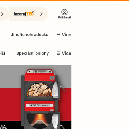
Přihlásit
Více
Jindřichohradecko
Více
íší
Speciální přílohy
Prachaticko
Inzerce
Obnovit heslo
řihlásit se
it se přes Facebook
čet, chci se
Registrovat