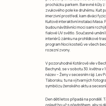
procházku parkem. Barevné kůly z
zvukového pole ke druhému. Kuit pa
imerzivní prostředí, kam diváci fyz
Kuitově interaktivní instalaci Masa
budou návštěvníci moci sami rozhýb
fialové UV světlo. Současné umění 
interiérů zámku na prohlídkové tras
program Noci kostelů ve všech bec
rozezní zvony.
V pozoruhodné Kotěrově vile v Bech
Bechyně, se v sobotu 30. května v 1
název – Ženy v secesním ráji. Lev Pa
Táborsku, tu na výtvarných fotogr
symbiózu ženského aktu a secesní
Den dětí letos připadá na pondělí.
oslavit ho už s předstihem, aby si d