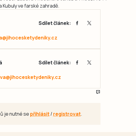
 Kubuly ve farské zahradě.
Sdílet článek:
a@jihocesketydeniky.cz
á
Sdílet článek:
va@jihocesketydeniky.cz
ů je nutné se
přihlásit
/
registrovat
.