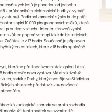
 bechyňských lesů je povedou od jednoho
karosářských, nepoužité a
tří k průkopníkům elektronické hudby a vytváří
původní výroby, jednotlivě i
icky vstupují. Podkroví zámecké sýpky bude patřit
větší množství, nabídku
. Prostor zaplní 10 000 pingpongových míčků, které
prosím pouze na e-mail:
at proudem vzduchu. Interiér zároveň vyplní
svorpi@seznam.cz.
letos vůbec poprvé vstoupí také do historických
e. Začátek je v 17 hodin. Současně je připraven
hyňských kostelech, které v 18 hodin společně
yni, která se před nedávnem stala galerií Lázní
6 hodin otevře nová výstava. Má atraktivní už
vluch, rodák z Prahy, který dnes žije ve Stádlci na
afických obrazech představí svou nevšední
 atmosféry.
 Táborská zoologická zahrada se proto rozhodla
ěti mohly užít tento svátek se svými rodiči.