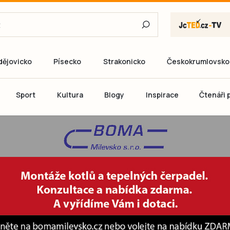
dějovicko
Písecko
Strakonicko
Českokrumlovsko
E-mail
Sport
Kultura
Blogy
Inspirace
Čtenáři p
Heslo
P
Přihlás
Ještě nemám ú