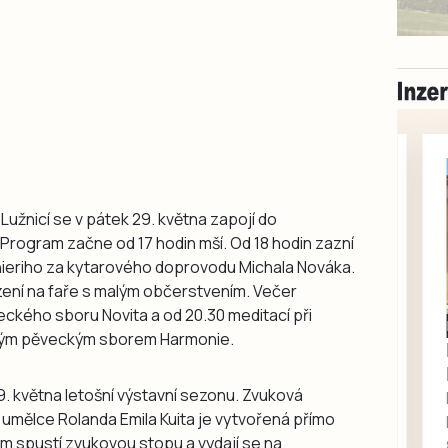
Lužnicí se v pátek 29. května zapojí do
Program začne od 17 hodin mší. Od 18 hodin zazní
hieriho za kytarového doprovodu Michala Nováka.
ení na faře s malým občerstvením. Večer
ckého sboru Novita a od 20.30 meditací při
Písecko
Dohodou
ským pěveckým sborem Harmonie.
Koupím díly na Škoda
100, 105, 120
. května letošní výstavní sezonu. Zvuková
Koupím na své projekty
umělce Rolanda Emila Kuita je vytvořená přímo
veškeré náhradní díly na
em spustí zvukovou stopu a vydají se na
Škoda 100, Š105, Š120, mimo