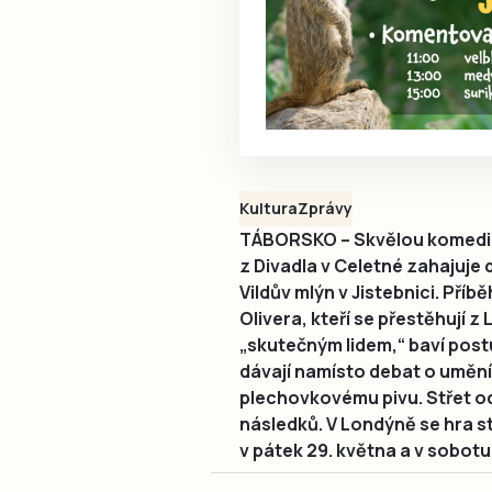
Kultura
Zprávy
TÁBORSKO – Skvělou komedií
z Divadla v Celetné zahajuje 
Vildův mlýn v Jistebnici. Pří
Olivera, kteří se přestěhují z
„skutečným lidem,“ baví post
dávají namísto debat o umění 
plechovkovému pivu. Střet o
následků. V Londýně se hra sta
v pátek 29. května a v sobotu