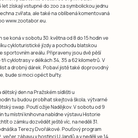
5 let získají vstupné do zoo za symbolickou jednu
šechna zvířata, ale také na oblíbená komentovaná
zoo www.zootabor.eu.
h se koná v sobotu 30. května od 8 do 15 hodin ve
očníku cykloturistické jízdy a pochodu blatskou
e sportovním areálu. Připraveny jsou dvě pěší
tři cyklotrasy v délkách 34, 35 a 62 kilometrů. V
 list a drobný dárek. Pobaví jistě také doprovodný
e, bude si moci opéct buřty.
á dětský den na Pražském sídlišti u
odin tu budou probíhat skejtová škola, výtvarné
ětský swap. Poutí ožije Nadějkov. V sobotu od 9
din tu místní knihovna nabídne výstavu Historie
tít o zámku dozvědět ještě víc, na neděli 31.
řednáška Terezy Dvořákové. Pouťový program
 večer zábavu v hostinci U Jandů a v neděli ve 14