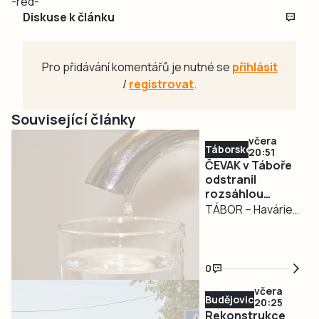
-red-
Diskuse k článku
Pro přidávání komentářů je nutné se
přihlásit
/
registrovat
.
Související články
včera
Táborsko
20:51
ČEVAK v Táboře
odstranil
rozsáhlou
havárii a v půl
TÁBOR – Havárie
osmé spustil
vodovodu, po
vodu
které se dnes
odpoledne ocitla
0
bez vody zhruba
včera
třetina města v
Budějovicko
20:25
severní části
Rekonstrukce