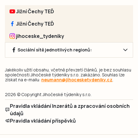
Jižní Čechy TEĎ
Jižní Čechy TEĎ
jihoceske_tydeniky
Sociální sítě jednotlivých regionů:
Jakékoliv užití obsahu, včetně převzetí článků, je bez souhlasu
společnosti Jihočeské týdeníky s.r.o. zakázáno. Souhlas lze
získat na e-mailu:
neumann@jihocesketydeniky.cz
.
2026 © Copyright Jihočeské týdeníky s.r.o.
Pravidla vkládání Inzerátů a zpracování osobních
údajů
Pravidla vkládání příspěvků