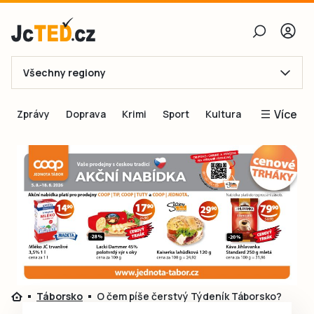
Všechny regiony
E-mail
Více
Zprávy
Doprava
Krimi
Sport
Kultura
Heslo
Blogy
Obnovit heslo
Inspirace
Čtenáři píší
Přihlásit se
Speciální přílohy
Přihlásit se přes Facebook
Inzerce
Ještě nemám účet, chci se
Registrovat
Táborsko
O čem píše čerstvý Týdeník Táborsko?