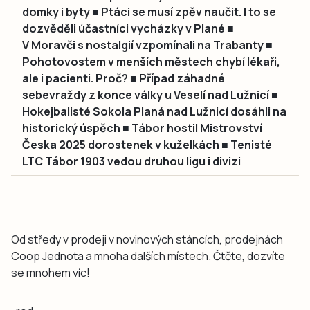
domky i byty ■ Ptáci se musí zpěv naučit. I to se
dozvěděli účastníci vycházky v Plané ■
V Moravči s nostalgií vzpomínali na Trabanty ■
Pohotovostem v menších městech chybí lékaři,
ale i pacienti. Proč? ■ Případ záhadné
sebevraždy z konce války u Veselí nad Lužnicí ■
Hokejbalisté Sokola Planá nad Lužnicí dosáhli na
historický úspěch ■ Tábor hostil Mistrovství
Česka 2025 dorostenek v kuželkách ■ Tenisté
LTC Tábor 1903 vedou druhou ligu i divizi
Od středy v prodeji v novinových stáncích, prodejnách
Coop Jednota a mnoha dalších místech. Čtěte, dozvíte
se mnohem víc!