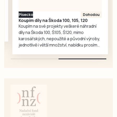
oplátku vyprávějí
zajímavé příběhy.
Písecko
Dohodou
Koupím díly na Škoda 100, 105, 120
Koupím na své projekty veškeré náhradní
díly na Škoda 100, Š105, Š120, mimo
karosářských, nepoužité a původní výroby,
jednotlivě i větší množství, nabídku prosím
pouze na e-mail: svorpi@seznam.cz.