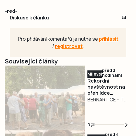
-red-
Diskuse k článku
Pro přidávání komentářů je nutné se
přihlásit
/
registrovat
.
Související články
před 3
Milevsko
hodinami
Rekordní
návštěvnost na
přehlídce
dechovek v
BERNARTICE – To
Bernarticích. Na
organizátoři
Český rozhlas
bernartické
jsou lidé
přehlídky
naštvaní.
0
dechových hudeb
Objevují Rádio
před 4
Dechovka
nečekali. V sobotu