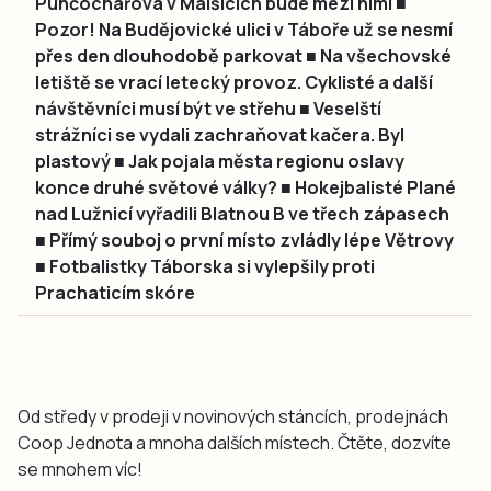
Punčochářová v Malšicích bude mezi nimi ■
Pozor! Na Budějovické ulici v Táboře už se nesmí
přes den dlouhodobě parkovat ■ Na všechovské
letiště se vrací letecký provoz. Cyklisté a další
návštěvníci musí být ve střehu ■ Veselští
strážníci se vydali zachraňovat kačera. Byl
plastový ■ Jak pojala města regionu oslavy
konce druhé světové války? ■ Hokejbalisté Plané
nad Lužnicí vyřadili Blatnou B ve třech zápasech
■ Přímý souboj o první místo zvládly lépe Větrovy
■ Fotbalistky Táborska si vylepšily proti
Prachaticím skóre
Od středy v prodeji v novinových stáncích, prodejnách
Coop Jednota a mnoha dalších místech. Čtěte, dozvíte
se mnohem víc!