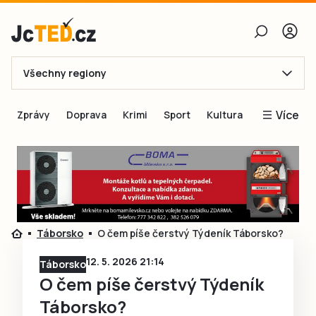
Všechny regiony
E-mail
Více
Zprávy
Doprava
Krimi
Sport
Kultura
Heslo
Blogy
Obnovit heslo
Inspirace
Čtenáři píší
Přihlásit se
Speciální přílohy
Táborsko
O čem píše čerstvý Týdeník Táborsko?
Přihlásit se přes Facebook
Inzerce
12. 5. 2026 21:14
Táborsko
Ještě nemám účet, chci se
Registrovat
O čem píše čerstvý Týdeník
Táborsko?