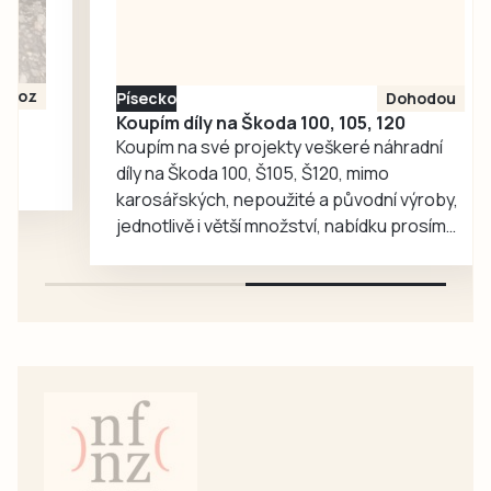
celý den
zapisovali své
vzkazy a kresby
účastníci pochodu
Písecko
Dohodou
i…
Koupím díly na Škoda 100, 105, 120
Koupím na své projekty veškeré náhradní
díly na Škoda 100, Š105, Š120, mimo
karosářských, nepoužité a původní výroby,
jednotlivě i větší množství, nabídku prosím
pouze na e-mail: svorpi@seznam.cz.