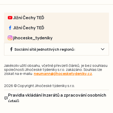
Jižní Čechy TEĎ
Jižní Čechy TEĎ
jihoceske_tydeniky
Sociální sítě jednotlivých regionů:
Jakékoliv užití obsahu, včetně převzetí článků, je bez souhlasu
společnosti Jihočeské týdeníky s.r.o. zakázáno. Souhlas lze
získat na e-mailu:
neumann@jihocesketydeniky.cz
.
2026 © Copyright Jihočeské týdeníky s.r.o.
Pravidla vkládání Inzerátů a zpracování osobních
údajů
Pravidla vkládání příspěvků