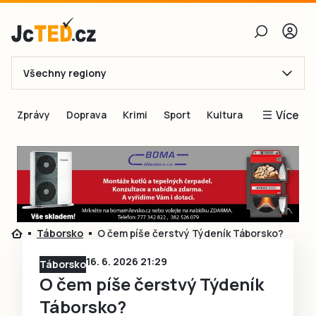
Všechny regiony
E-mail
Více
Zprávy
Doprava
Krimi
Sport
Kultura
Heslo
Blogy
Obnovit heslo
Inspirace
Čtenáři píší
Přihlásit se
Speciální přílohy
Táborsko
O čem píše čerstvý Týdeník Táborsko?
Přihlásit se přes Facebook
Inzerce
16. 6. 2026 21:29
Táborsko
Ještě nemám účet, chci se
Registrovat
O čem píše čerstvý Týdeník
Táborsko?