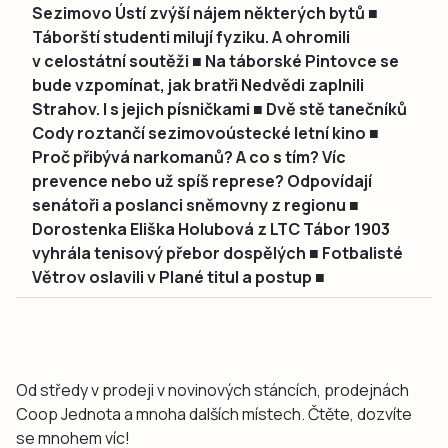
Sezimovo Ústí zvýší nájem některých bytů ■
Táborští studenti milují fyziku. A ohromili
v celostátní soutěži ■ Na táborské Pintovce se
bude vzpomínat, jak bratři Nedvědi zaplnili
Strahov. I s jejich písničkami ■ Dvě stě tanečníků
Cody roztančí sezimovoústecké letní kino ■
Proč přibývá narkomanů? A co s tím? Víc
prevence nebo už spíš represe? Odpovídají
senátoři a poslanci sněmovny z regionu ■
Dorostenka Eliška Holubová z LTC Tábor 1903
vyhrála tenisový přebor dospělých ■ Fotbalisté
Větrov oslavili v Plané titul a postup ■
Od středy v prodeji v novinových stáncích, prodejnách
Coop Jednota a mnoha dalších místech. Čtěte, dozvíte
se mnohem víc!