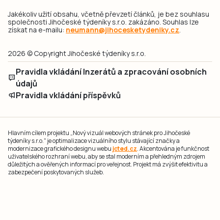
Jakékoliv užití obsahu, včetně převzetí článků, je bez souhlasu
společnosti Jihočeské týdeníky s.r.o. zakázáno. Souhlas lze
získat na e-mailu:
neumann@jihocesketydeniky.cz
.
2026 © Copyright Jihočeské týdeníky s.r.o.
Pravidla vkládání Inzerátů a zpracování osobních
údajů
Pravidla vkládání příspěvků
Hlavním cílem projektu „Nový vizuál webových stránek pro Jihočeské
týdeníky s.r.o." je optimalizace vizuálního stylu stávající značky a
modernizace grafického designu webu
jcted.cz
. Akcentována je funkčnost
uživatelského rozhraní webu, aby se stal moderním a přehledným zdrojem
důležitých a ověřených informací pro veřejnost. Projekt má zvýšit efektivitu a
zabezpečení poskytovaných služeb.
Projekt byl spolufinancován Evropskou unií z nástroje NextGenerationEU.