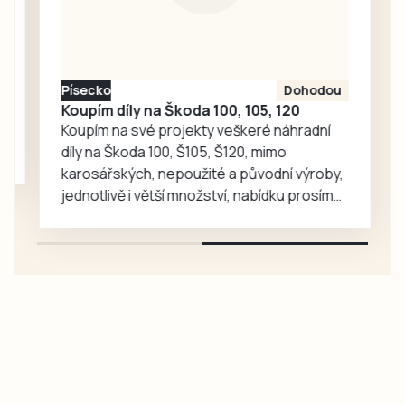
Friebová
odpověděla.
Písecko
Dohodou
Koupím díly na Škoda 100, 105, 120
Koupím na své projekty veškeré náhradní
díly na Škoda 100, Š105, Š120, mimo
karosářských, nepoužité a původní výroby,
jednotlivě i větší množství, nabídku prosím
pouze na e-mail: svorpi@seznam.cz.