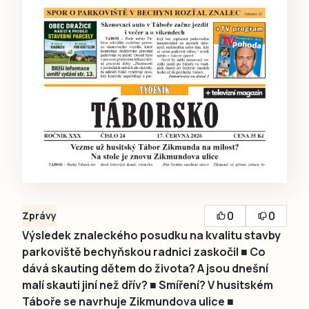
0
0
Zprávy
Výsledek znaleckého posudku na kvalitu stavby
parkoviště bechyňskou radnici zaskočil ■ Co
dává skauting dětem do života? A jsou dnešní
malí skauti jiní než dřív? ■ Smíření? V husitském
Táboře se navrhuje Zikmundova ulice ■