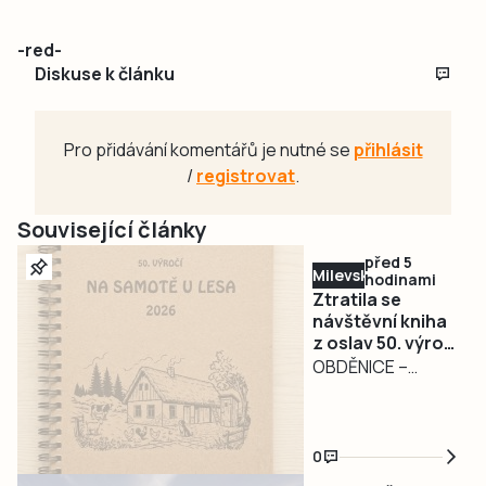
-red-
Diskuse k článku
Pro přidávání komentářů je nutné se
přihlásit
/
registrovat
.
Související články
před 5
Milevsko
hodinami
Ztratila se
návštěvní kniha
z oslav 50. výročí
filmu Na samotě
OBDĚNICE –
u lesa.
Nepříjemná
Pořadatelé prosí
událost
o její vrácení
poznamenala
0
oslavy 50. výročí