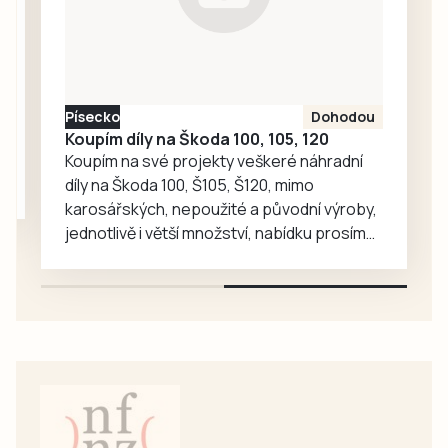
dostihoví koně a
ve Strunkovicích
nad Blanicí začne
tradiční pouť. Na
Kvildě pak ožijí
Písecko
Dohodou
dramatické
Koupím díly na Škoda 100, 105, 120
osudy…
Koupím na své projekty veškeré náhradní
díly na Škoda 100, Š105, Š120, mimo
karosářských, nepoužité a původní výroby,
jednotlivě i větší množství, nabídku prosím
pouze na e-mail: svorpi@seznam.cz.