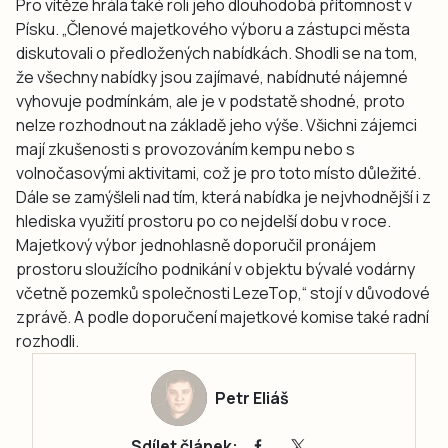
Pro vítěze hrála také roli jeho dlouhodobá přítomnost v
Písku. „Členové majetkového výboru a zástupci města
diskutovali o předložených nabídkách. Shodli se na tom,
že všechny nabídky jsou zajímavé, nabídnuté nájemné
vyhovuje podmínkám, ale je v podstatě shodné, proto
nelze rozhodnout na základě jeho výše. Všichni zájemci
mají zkušenosti s provozováním kempu nebo s
volnočasovými aktivitami, což je pro toto místo důležité.
Dále se zamýšleli nad tím, která nabídka je nejvhodnější i z
hlediska využití prostoru po co nejdelší dobu v roce.
Majetkový výbor jednohlasně doporučil pronájem
prostoru sloužícího podnikání v objektu bývalé vodárny
včetně pozemků společnosti LezeTop,“ stojí v důvodové
zprávě. A podle doporučení majetkové komise také radní
rozhodli.
Petr Eliáš
Sdílet článek: