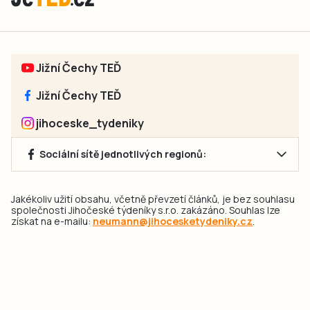
Jižní Čechy TEĎ
Jižní Čechy TEĎ
jihoceske_tydeniky
Sociální sítě jednotlivých regionů:
Jakékoliv užití obsahu, včetně převzetí článků, je bez souhlasu
společnosti Jihočeské týdeníky s.r.o. zakázáno. Souhlas lze
získat na e-mailu:
neumann@jihocesketydeniky.cz
.
2026 © Copyright Jihočeské týdeníky s.r.o.
Pravidla vkládání Inzerátů a zpracování osobních
údajů