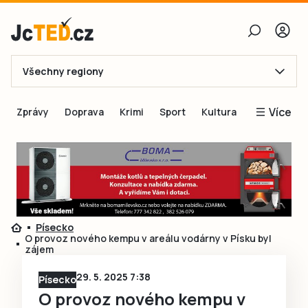
Všechny regiony
E-mail
Více
Zprávy
Doprava
Krimi
Sport
Kultura
Heslo
Blogy
Obnovit heslo
Inspirace
Čtenáři píší
Přihlásit se
Speciální přílohy
Písecko
Přihlásit se přes Facebook
Inzerce
O provoz nového kempu v areálu vodárny v Písku byl
zájem
Ještě nemám účet, chci se
Registrovat
29. 5. 2025 7:38
Písecko
O provoz nového kempu v