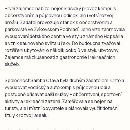
První zájemce nabízel nejen klasický provoz kempu s
občerstvením a půjčovnou lodiček, ale i větší rozvoj
areálu. Žadatel provozuje stánek s občerstvením a
parkoviště ve Zvíkovském Podhradí. Jeho vize zahrnovala
vybudování dětského centra ve stylu známého Hopsária
a vznik saunového světa u řeky. Do budoucna zvažoval i
rozšíření ubytování o několik pokojů ve stylu ubytovny.
Zájemce má zkušenosti z gastronomie i rekreačních
služeb.
Společnost Samba Otava byla druhým žadatelem. Chtěla
vybudovat vodácký a autokemp s půjčovnou lodí a
postupně přidávat další služby – občerstvení, sportovní
aktivity a rekreační zázemí. Zaměřovala se nejen na
turisty, ale i místní obyvatele a plánovala využít dotační
tituly k rozvoji areálu.