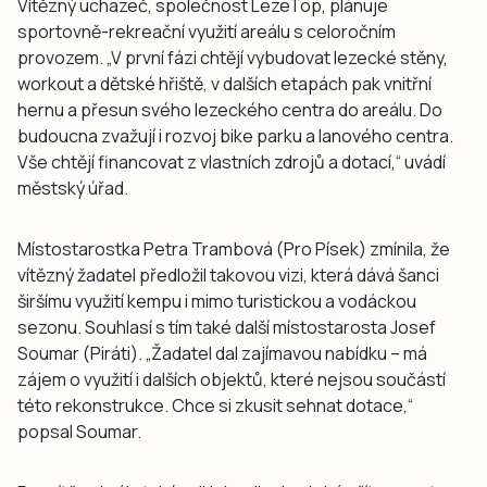
Vítězný uchazeč, společnost LezeTop, plánuje
sportovně-rekreační využití areálu s celoročním
provozem. „V první fázi chtějí vybudovat lezecké stěny,
workout a dětské hřiště, v dalších etapách pak vnitřní
hernu a přesun svého lezeckého centra do areálu. Do
budoucna zvažují i rozvoj bike parku a lanového centra.
Vše chtějí financovat z vlastních zdrojů a dotací,“ uvádí
městský úřad.
Místostarostka Petra Trambová (Pro Písek) zmínila, že
vítězný žadatel předložil takovou vizi, která dává šanci
širšímu využití kempu i mimo turistickou a vodáckou
sezonu. Souhlasí s tím také další místostarosta Josef
Soumar (Piráti). „Žadatel dal zajímavou nabídku – má
zájem o využití i dalších objektů, které nejsou součástí
této rekonstrukce. Chce si zkusit sehnat dotace,“
popsal Soumar.