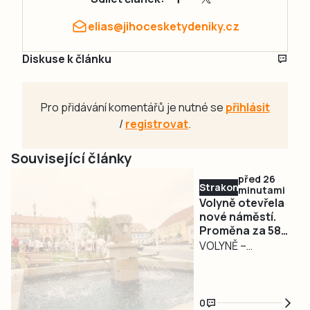
elias@jihocesketydeniky.cz
Diskuse k článku
Pro přidávání komentářů je nutné se
přihlásit
/
registrovat
.
Související články
před 26
Strakonicko
minutami
Volyně otevřela
nové náměstí.
Proměna za 58
milionů se
VOLYNĚ –
připravovala
Šestnáct let
šestnáct let
příprav završilo
slavnostní
0