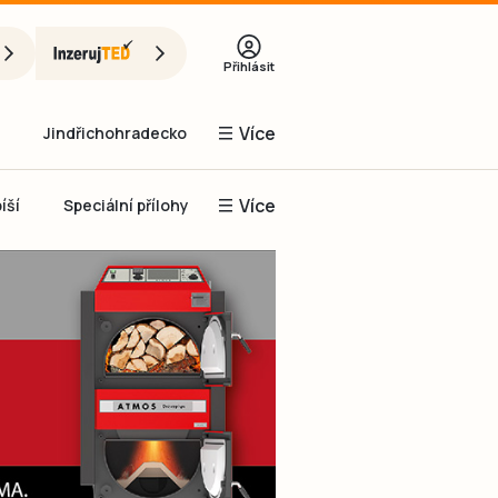
Přihlásit
Více
Jindřichohradecko
Více
íší
Speciální přílohy
Prachaticko
Inzerce
Obnovit heslo
řihlásit se
it se přes Facebook
čet, chci se
Registrovat