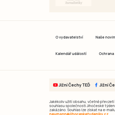
O vydavatelství
Naše novi
Kalendář událostí
Ochrana 
Jižní Čechy TEĎ
Jižní Č
Jakékoliv užití obsahu, včetně převzetí
souhlasu společnosti Jihočeské týdeník
zakázáno. Souhlas lze získat na e-mailu
neumann@jihocesketydeniky.cz
.