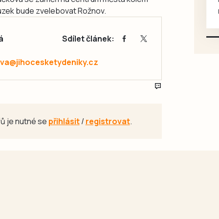
uzek bude zvelebovat Rožnov.
mazlivé, ihned k odběru.
á
Sdílet článek:
va@jihocesketydeniky.cz
ů je nutné se
přihlásit
/
registrovat
.