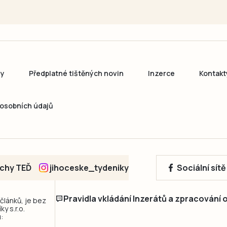
ny
Předplatné tištěných novin
Inzerce
Kontakt
osobních údajů
echy TEĎ
jihoceske_tydeniky
Sociální sít
Pravidla vkládání Inzerátů a zpracování
 článků, je bez
y s.r.o.
: