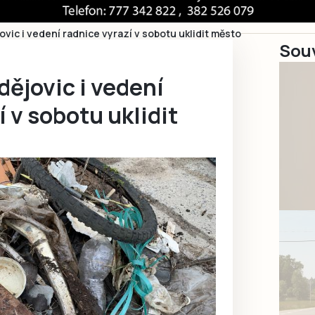
vic i vedení radnice vyrazí v sobotu uklidit město
Souv
ějovic i vedení
í v sobotu uklidit