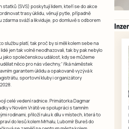
 statků (SVS) poskytují lidem, kteří se do akce
rdinovat trasy úklidu, věnují pytle, případně
 zdarma sváží a likviduje, po domluvě s odborem
o službu platí, tak proč by si měli kolem sebe na
í lidé jen tak volně neodhazovali, tak by pak nebylo
eru jako společenskou událost, kdy se můžeme
 udělat něco pro nás všechny,“ říká náměstek
hlavním garantem úklidu a opakovaně vyzývá k
istrátu, sportovní kluby i organizátory
 2028.
Milevsko
ojí celé vedení radnice. Primátorka Dagmar
Zdarma / za odvoz
Daruji do dobrých
dky v Novém Vrátě ve spolupráci s tamním
rukou kotě
 rodinami, přiloží ruku k dílu v místech, která to
ypraví do lesů kolem Mrhalu, Lubomír Bureš do
Daruji do dobrých rukou
láčková se zaměří na centrum města kolem
kotě-kočka, odčervené,