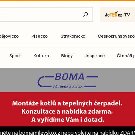
dějovicko
Písecko
Strakonicko
Českokrumlovsko
E-mail
Sport
Kultura
Blogy
Inspirace
Čtenáři p
Heslo
P
Přihlás
Ještě nemám ú