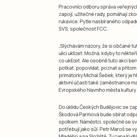
Pracovníci odboru správa veřejných
zapojí, užitečné rady, pomáhají zkoo
rukavice. Pytle nasbíraného odpadu
SVS, společnost FCC.
„Slýchávám názory, že si občané tut
ulici uklízet. Možná, kdyby to někteř
co uklízet. Ale osobně tuto akci b
potkat, popovídat, poznat a přitom
primátorky Michal Šebek, který je 
aktivní účasti také zaměstnance mag
Evropského hlavního města kultury
Do úklidu Českých Budějovic se zap
Škodová Parmová bude sbírat odpa
spolkem. Náměstci, společně se svými
potřebují jako sůl. Petr Maroš se v
Mladého a na Složiště, Zuzana Kud