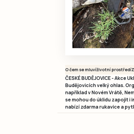
O čem se mluví
životní prostředí
Z
ČESKÉ BUDĚJOVICE - Akce Uk
Budějovicích velký ohlas. Org
například v Novém Vrátě, Nema
se mohou do úklidu zapojit i
nabízí zdarma rukavice a pyt