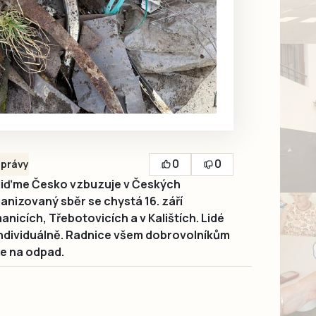
0
0
právy
liďme Česko vzbuzuje v Českých
anizovaný sběr se chystá 16. září
nicích, Třebotovicích a v Kalištích. Lidé
 individuálně. Radnice všem dobrovolníkům
le na odpad.