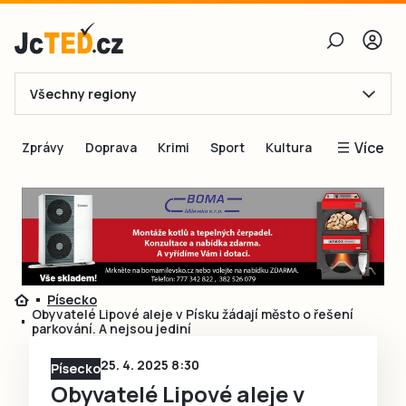
Všechny regiony
E-mail
Více
Zprávy
Doprava
Krimi
Sport
Kultura
Heslo
Blogy
Obnovit heslo
Inspirace
Čtenáři píší
Přihlásit se
Speciální přílohy
Písecko
Přihlásit se přes Facebook
Inzerce
Obyvatelé Lipové aleje v Písku žádají město o řešení
parkování. A nejsou jediní
Ještě nemám účet, chci se
Registrovat
25. 4. 2025 8:30
Písecko
Obyvatelé Lipové aleje v