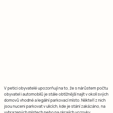
V petici obyvatelé upozorňují na to, že s nárůstem počtu
obyvatel i automobilů je stále obtížnější najít v okolí svých
domovů vhodné a legální parkovací místo. Někteří z nich
jsou nuceni parkovat v ulicích, kde je stání zakázáno, na
vyhrazených místech nebo na okrajích vozovky.