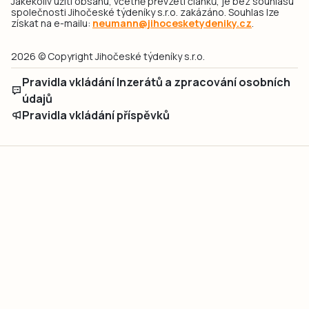
Jakékoliv užití obsahu, včetně převzetí článků, je bez souhlasu
společnosti Jihočeské týdeníky s.r.o. zakázáno. Souhlas lze
získat na e-mailu:
neumann@jihocesketydeniky.cz
.
2026 © Copyright Jihočeské týdeníky s.r.o.
Pravidla vkládání Inzerátů a zpracování osobních
údajů
Pravidla vkládání příspěvků
Hlavním cílem projektu „Nový vizuál webových stránek pro Jihočeské
týdeníky s.r.o." je optimalizace vizuálního stylu stávající značky a
modernizace grafického designu webu
jcted.cz
. Akcentována je funkčnost
uživatelského rozhraní webu, aby se stal moderním a přehledným zdrojem
důležitých a ověřených informací pro veřejnost. Projekt má zvýšit efektivitu a
zabezpečení poskytovaných služeb.
Projekt byl spolufinancován Evropskou unií z nástroje NextGenerationEU.