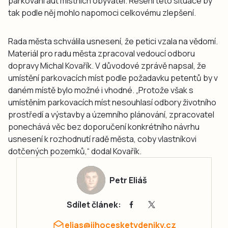
parkování aut místních obyvatel. Řešení této situace by
tak podle něj mohlo napomoci celkovému zlepšení.
Rada města schválila usnesení, že petici vzala na vědomí.
Materiál pro radu města zpracoval vedoucí odboru
dopravy Michal Kovařík. V důvodové zprávě napsal, že
umístění parkovacích míst podle požadavku petentů by v
daném místě bylo možné i vhodné. „Protože však s
umístěním parkovacích míst nesouhlasí odbory životního
prostředí a výstavby a územního plánování, zpracovatel
ponechává věc bez doporučení konkrétního návrhu
usnesení k rozhodnutí radě města, coby vlastníkovi
dotčených pozemků,“ dodal Kovařík.
Petr Eliáš
Sdílet článek:
elias@jihocesketydeniky.cz