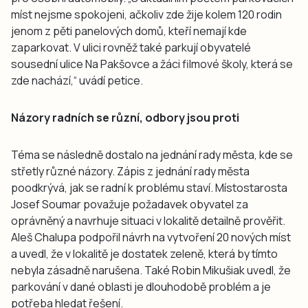
míst nejsme spokojeni, ačkoliv zde žije kolem 120 rodin
jenom z pěti panelových domů, kteří nemají kde
zaparkovat. V ulici rovněž také parkují obyvatelé
sousední ulice Na Pakšovce a žáci filmové školy, která se
zde nachází,“ uvádí petice.
Názory radních se různí, odbory jsou proti
Téma se následně dostalo na jednání rady města, kde se
střetly různé názory. Zápis z jednání rady města
poodkrývá, jak se radní k problému staví. Místostarosta
Josef Soumar považuje požadavek obyvatel za
oprávněný a navrhuje situaci v lokalitě detailně prověřit.
Aleš Chalupa podpořil návrh na vytvoření 20 nových míst
a uvedl, že v lokalitě je dostatek zeleně, která by tímto
nebyla zásadně narušena. Také Robin Mikušiak uvedl, že
parkování v dané oblasti je dlouhodobě problém a je
potřeba hledat řešení.