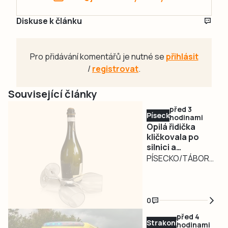
Diskuse k článku
Pro přidávání komentářů je nutné se
přihlásit
/
registrovat
.
Související články
před 3
Písecko
hodinami
Opilá řidička
kličkovala po
silnici a
ohrožovala
PÍSECKO/TÁBORSKO
ostatní.
– Nebezpečně
Nadýchala téměř
kličkující osobní
3,3 promile
automobil
0
zaměstnal ve
před 4
středu v poledne
Strakonicko
hodinami