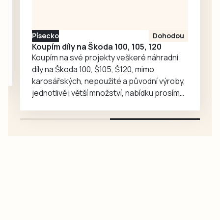
medvědy baribaly
vzrostl. Zoo se
proto rozhodla, že
Písecko
Dohodou
je zájemcům
Koupím díly na Škoda 100, 105, 120
představí
Koupím na své projekty veškeré náhradní
mnohem…
díly na Škoda 100, Š105, Š120, mimo
karosářských, nepoužité a původní výroby,
jednotlivě i větší množství, nabídku prosím
pouze na e-mail: svorpi@seznam.cz.