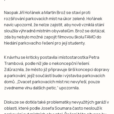
Naopak Jiří Hořánek a Martin Brož se staví proti
rozšiřování parkovacích míst na úkor zeleně. Hořánek
navíc upozornil, že nelze zajistit, aby nově vzniklá stání
sloužila výhradně místním obyvatelům. Brož se dotázal,
zda by nebylo možné zapojit filmovou školu FAMO do
hledání parkovacího řešení pro její studenty.
K návrhu se kriticky postavila i místostarostka Petra
Trambová, podle níž jde o nekoncepční řešení.
Zdůraznila, že město již připravuje širší koncepci dopravy
a parkování, jejíž součástí bude i výstavba parkovacích
domů. „Dvacet parkovacích míst nic nevyřeší, pouze
zvedneme vlnu dalších petic,“ upozornila.
Diskuze se dotkla také problematiky nevyužitých garáží v
oblasti, které podle Josefa Soumara často neslouží k