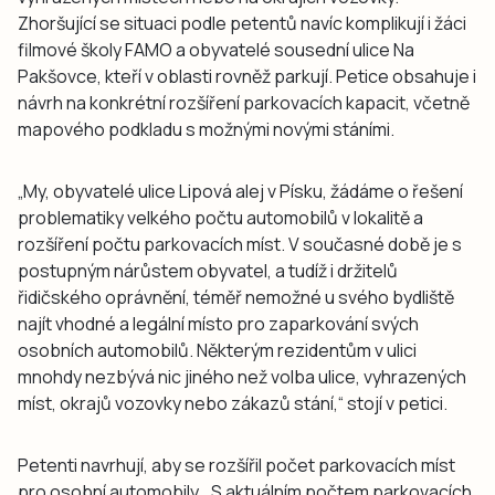
Zhoršující se situaci podle petentů navíc komplikují i žáci
filmové školy FAMO a obyvatelé sousední ulice Na
Pakšovce, kteří v oblasti rovněž parkují. Petice obsahuje i
návrh na konkrétní rozšíření parkovacích kapacit, včetně
mapového podkladu s možnými novými stáními.
„My, obyvatelé ulice Lipová alej v Písku, žádáme o řešení
problematiky velkého počtu automobilů v lokalitě a
rozšíření počtu parkovacích míst. V současné době je s
postupným nárůstem obyvatel, a tudíž i držitelů
řidičského oprávnění, téměř nemožné u svého bydliště
najít vhodné a legální místo pro zaparkování svých
osobních automobilů. Některým rezidentům v ulici
mnohdy nezbývá nic jiného než volba ulice, vyhrazených
míst, okrajů vozovky nebo zákazů stání,“ stojí v petici.
Petenti navrhují, aby se rozšířil počet parkovacích míst
pro osobní automobily. „S aktuálním počtem parkovacích