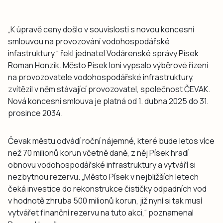
„K úpravě ceny došlo v souvislosti s novou koncesní
smlouvou na provozování vodohospodářské
infastruktury,“ řekl jednatel Vodárenské správy Písek
Roman Honzík. Město Písek loni vypsalo výběrové řízení
na provozovatele vodohospodářské infrastruktury,
zvítězil v něm stávající provozovatel, společnost ČEVAK.
Nová koncesní smlouva je platná od 1. dubna 2025 do 31.
prosince 2034.
Čevak městu odvádí roční nájemné, které bude letos více
než 70 milionů korun včetně daně, z něj Písek hradí
obnovu vodohospodářské infrastruktury a vytváří si
nezbytnou rezervu. „Město Písek v nejbližších letech
čeká investice do rekonstrukce čističky odpadních vod
v hodnotě zhruba 500 milionů korun, již nyní si tak musí
vytvářet finanční rezervu na tuto akci,“ poznamenal