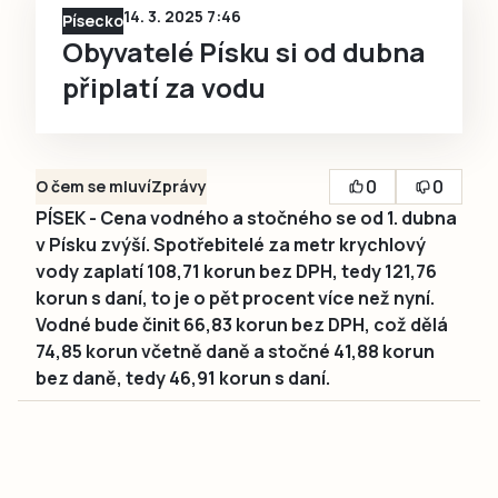
14. 3. 2025 7:46
Písecko
Obyvatelé Písku si od dubna
připlatí za vodu
0
0
O čem se mluví
Zprávy
PÍSEK - Cena vodného a stočného se od 1. dubna
v Písku zvýší. Spotřebitelé za metr krychlový
vody zaplatí 108,71 korun bez DPH, tedy 121,76
korun s daní, to je o pět procent více než nyní.
Vodné bude činit 66,83 korun bez DPH, což dělá
74,85 korun včetně daně a stočné 41,88 korun
bez daně, tedy 46,91 korun s daní.