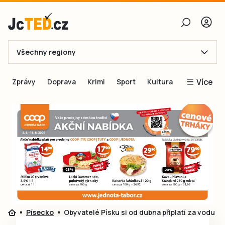
Všechny regiony
E-mail
Více
Zprávy
Doprava
Krimi
Sport
Kultura
Heslo
Blogy
Obnovit heslo
Inspirace
Čtenáři píší
Přihlásit se
Speciální přílohy
Přihlásit se přes Facebook
Inzerce
Ještě nemám účet, chci se
Registrovat
Písecko
Obyvatelé Písku si od dubna připlatí za vodu