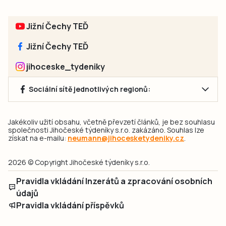
Jižní Čechy TEĎ
Jižní Čechy TEĎ
jihoceske_tydeniky
Sociální sítě jednotlivých regionů:
Jakékoliv užití obsahu, včetně převzetí článků, je bez souhlasu
společnosti Jihočeské týdeníky s.r.o. zakázáno. Souhlas lze
získat na e-mailu:
neumann@jihocesketydeniky.cz
.
2026 © Copyright Jihočeské týdeníky s.r.o.
Pravidla vkládání Inzerátů a zpracování osobních
údajů
Pravidla vkládání příspěvků