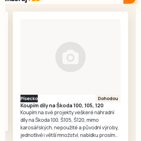
srpna v Domově s
pro každodenní
pečovatelskou
setkávání,
službou v
odpočinek i
Milevsku, kam za
společné aktivity.
seniory znovu
zavítaly děti z
dětské skupiny
Jesličky Milísek.
Děti přinášejí do
života seniorů
radost, ti jim na
oplátku vyprávějí
zajímavé příběhy.
Písecko
Dohodou
Koupím díly na Škoda 100, 105, 120
Koupím na své projekty veškeré náhradní
díly na Škoda 100, Š105, Š120, mimo
karosářských, nepoužité a původní výroby,
jednotlivě i větší množství, nabídku prosím