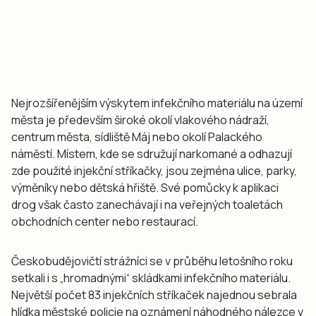
Nejrozšířenějším výskytem infekčního materiálu na území
města je především široké okolí vlakového nádraží,
centrum města, sídliště Máj nebo okolí Palackého
náměstí. Místem, kde se sdružují narkomané a odhazují
zde použité injekční stříkačky, jsou zejména ulice, parky,
výměníky nebo dětská hřiště. Své pomůcky k aplikaci
drog však často zanechávají i na veřejných toaletách
obchodních center nebo restaurací.
Českobudějovičtí strážníci se v průběhu letošního roku
setkali i s „hromadnými“ skládkami infekčního materiálu.
Největší počet 83 injekčních stříkaček najednou sebrala
hlídka městské policie na oznámení náhodného nálezce v