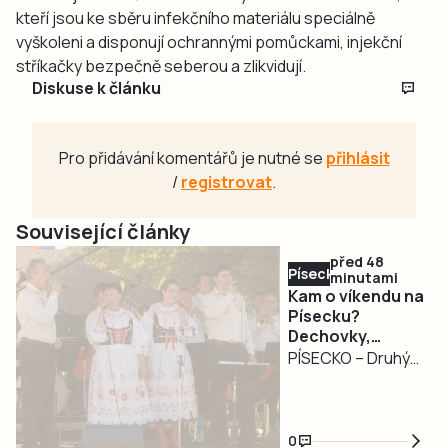
kteří jsou ke sběru infekčního materiálu speciálně
vyškoleni a disponují ochrannými pomůckami, injekční
stříkačky bezpečně seberou a zlikvidují.
Diskuse k článku
Pro přidávání komentářů je nutné se
přihlásit
/
registrovat
.
Související články
před 48
Písecko
minutami
Kam o víkendu na
Písecku?
Dechovky,
pohádkový les,
PÍSECKO – Druhý
jazz i Slavnost
srpnový víkend
venkova
nabídne na
Písecku pestrý
0