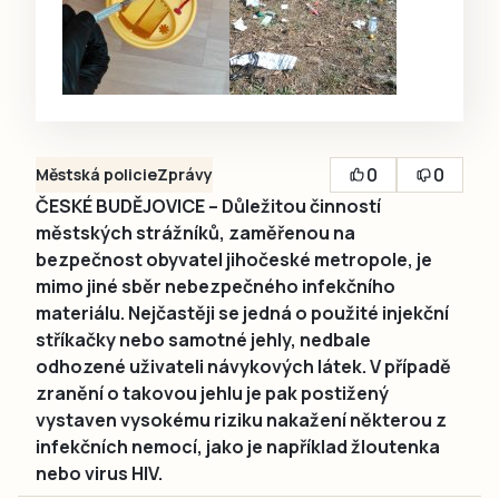
0
0
Městská policie
Zprávy
ČESKÉ BUDĚJOVICE – Důležitou činností
městských strážníků, zaměřenou na
bezpečnost obyvatel jihočeské metropole, je
mimo jiné sběr nebezpečného infekčního
materiálu. Nejčastěji se jedná o použité injekční
stříkačky nebo samotné jehly, nedbale
odhozené uživateli návykových látek. V případě
zranění o takovou jehlu je pak postižený
vystaven vysokému riziku nakažení některou z
infekčních nemocí, jako je například žloutenka
nebo virus HIV.