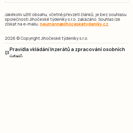
Jakékoliv užití obsahu, včetně převzetí článků, je bez souhlasu
společnosti Jihočeské týdeníky s.r.o. zakázáno. Souhlas lze
získat na e-mailu:
neumann@jihocesketydeniky.cz
.
2026 © Copyright Jihočeské týdeníky s.r.o.
Pravidla vkládání Inzerátů a zpracování osobních
údajů
Pravidla vkládání příspěvků
Hlavním cílem projektu „Nový vizuál webových stránek pro Jihočeské
týdeníky s.r.o." je optimalizace vizuálního stylu stávající značky a
modernizace grafického designu webu
jcted.cz
. Akcentována je funkčnost
uživatelského rozhraní webu, aby se stal moderním a přehledným zdrojem
důležitých a ověřených informací pro veřejnost. Projekt má zvýšit efektivitu a
zabezpečení poskytovaných služeb.
Projekt byl spolufinancován Evropskou unií z nástroje NextGenerationEU.