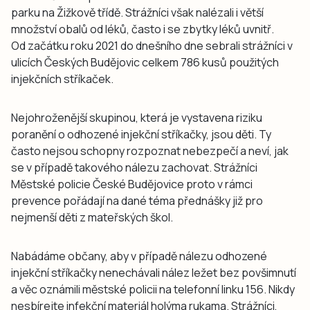
parku na Žižkově třídě. Strážníci však nalézali i větší
množství obalů od léků, často i se zbytky léků uvnitř.
Od začátku roku 2021 do dnešního dne sebrali strážníci v
ulicích Českých Budějovic celkem 786 kusů použitých
injekčních stříkaček.
Nejohroženější skupinou, která je vystavena riziku
poranění o odhozené injekční stříkačky, jsou děti. Ty
často nejsou schopny rozpoznat nebezpečí a neví, jak
se v případě takového nálezu zachovat. Strážníci
Městské policie České Budějovice proto v rámci
prevence pořádají na dané téma přednášky již pro
nejmenší děti z mateřských škol.
Nabádáme občany, aby v případě nálezu odhozené
injekční stříkačky nenechávali nález ležet bez povšimnutí
a věc oznámili městské policii na telefonní linku 156. Nikdy
nesbírejte infekční materiál holýma rukama. Strážníci,