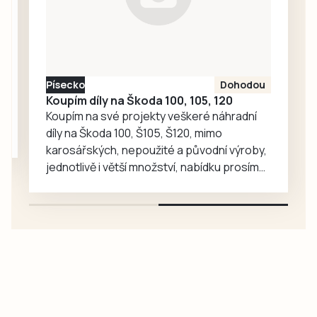
dětství a vůně
domova. Skvělý
teplý i studený, k
obědu i ke
vzpomínání.
Písecko
Dohodou
Koupím díly na Škoda 100, 105, 120
Koupím na své projekty veškeré náhradní
díly na Škoda 100, Š105, Š120, mimo
karosářských, nepoužité a původní výroby,
jednotlivě i větší množství, nabídku prosím
pouze na e-mail: svorpi@seznam.cz.