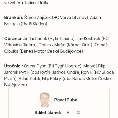
ve výběru Radima Rulíka.
Brankáři:
Šimon Zajíček (HC Verva Litvínov), Adam
Brízgala (Rytíři Kladno).
Obránci:
Jiří Ticháček (Rytíři Kladno), Jan Košťálek (HC
Vítkovice Ridera), Dominik Mašín (Kärpät Oulu), Tomáš
Cibulka (Banes Motor České Budějovice).
Útočníci:
Oscar Flynn (Bílí Tygři Liberec), Matyáš Filip,
Jaromír Pytlík (oba Rytíři Kladno), Ondřej Rohlík (HC Škoda
Plzeň), Adam Kubík, Filip Přikryl (oba Banes Motor České
Budějovice).
Pavel Pubal
Sdílet článek: