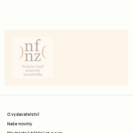
O vydavatelství
Naše noviny