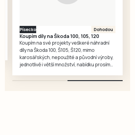
ohlas. Zájem o
medvědy baribaly
vzrostl. Zoo se
proto rozhodla, že
Písecko
Dohodou
je zájemcům
Koupím díly na Škoda 100, 105, 120
představí
Koupím na své projekty veškeré náhradní
mnohem…
díly na Škoda 100, Š105, Š120, mimo
karosářských, nepoužité a původní výroby,
jednotlivě i větší množství, nabídku prosím
pouze na e-mail: svorpi@seznam.cz.