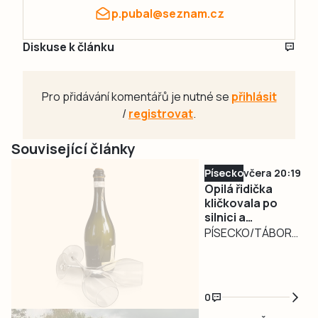
p.pubal@seznam.cz
Diskuse k článku
Pro přidávání komentářů je nutné se
přihlásit
/
registrovat
.
Související články
Písecko
včera 20:19
Opilá řidička
kličkovala po
silnici a
ohrožovala
PÍSECKO/TÁBORSKO
ostatní.
– Nebezpečně
Nadýchala téměř
kličkující osobní
3,3 promile
automobil
0
zaměstnal ve
středu v poledne