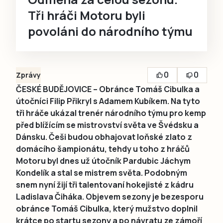
Tři hráči Motoru byli
povoláni do národního týmu
0
0
Zprávy
ČESKÉ BUDĚJOVICE – Obránce Tomáš Cibulka a
útočníci Filip Přikryl s Adamem Kubíkem. Na tyto
tři hráče ukázal trenér národního týmu pro kemp
před blížícím se mistrovství světa ve Švédsku a
Dánsku. Češi budou obhajovat loňské zlato z
domácího šampionátu, tehdy u toho z hráčů
Motoru byl dnes už útočník Pardubic Jáchym
Kondelík a stal se mistrem světa. Podobným
snem nyní žijí tři talentovaní hokejisté z kádru
Ladislava Čiháka. Objevem sezony je bezesporu
obránce Tomáš Cibulka, který mužstvo doplnil
krátce po startu sezony a po návratu ze zámoří