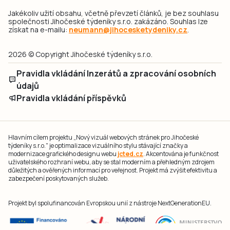
Jakékoliv užití obsahu, včetně převzetí článků, je bez souhlasu
společnosti Jihočeské týdeníky s.r.o. zakázáno. Souhlas lze
získat na e-mailu:
neumann@jihocesketydeniky.cz
.
2026 © Copyright Jihočeské týdeníky s.r.o.
Pravidla vkládání Inzerátů a zpracování osobních
údajů
Pravidla vkládání příspěvků
Hlavním cílem projektu „Nový vizuál webových stránek pro Jihočeské
týdeníky s.r.o." je optimalizace vizuálního stylu stávající značky a
modernizace grafického designu webu
jcted.cz
. Akcentována je funkčnost
uživatelského rozhraní webu, aby se stal moderním a přehledným zdrojem
důležitých a ověřených informací pro veřejnost. Projekt má zvýšit efektivitu a
zabezpečení poskytovaných služeb.
Projekt byl spolufinancován Evropskou unií z nástroje NextGenerationEU.