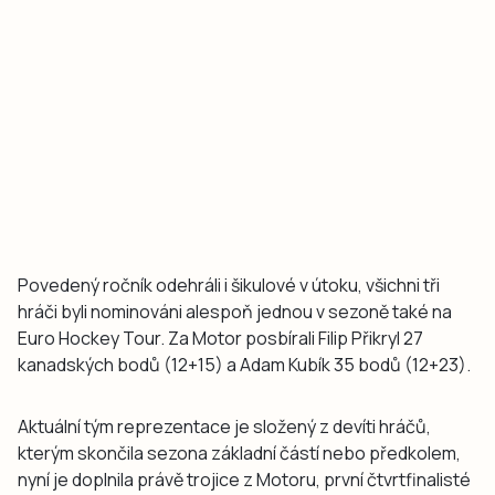
Povedený ročník odehráli i šikulové v útoku, všichni tři
hráči byli nominováni alespoň jednou v sezoně také na
Euro Hockey Tour. Za Motor posbírali Filip Přikryl 27
kanadských bodů (12+15) a Adam Kubík 35 bodů (12+23).
Aktuální tým reprezentace je složený z devíti hráčů,
kterým skončila sezona základní částí nebo předkolem,
nyní je doplnila právě trojice z Motoru, první čtvrtfinalisté