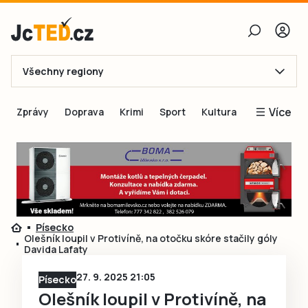
Všechny regiony
E-mail
Více
Zprávy
Doprava
Krimi
Sport
Kultura
Heslo
Blogy
Obnovit heslo
Inspirace
Čtenáři píší
Přihlásit se
Speciální přílohy
Písecko
Přihlásit se přes Facebook
Inzerce
Olešník loupil v Protivíně, na otočku skóre stačily góly
Davida Lafaty
Ještě nemám účet, chci se
Registrovat
27. 9. 2025 21:05
Písecko
Olešník loupil v Protivíně, na