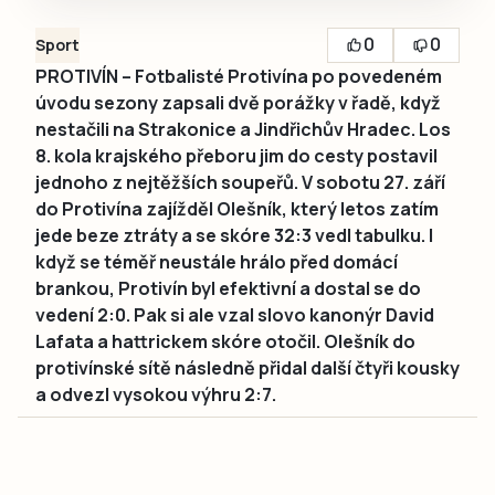
0
0
Sport
PROTIVÍN – Fotbalisté Protivína po povedeném
úvodu sezony zapsali dvě porážky v řadě, když
nestačili na Strakonice a Jindřichův Hradec. Los
8. kola krajského přeboru jim do cesty postavil
jednoho z nejtěžších soupeřů. V sobotu 27. září
do Protivína zajížděl Olešník, který letos zatím
jede beze ztráty a se skóre 32:3 vedl tabulku. I
když se téměř neustále hrálo před domácí
brankou, Protivín byl efektivní a dostal se do
vedení 2:0. Pak si ale vzal slovo kanonýr David
Lafata a hattrickem skóre otočil. Olešník do
protivínské sítě následně přidal další čtyři kousky
a odvezl vysokou výhru 2:7.