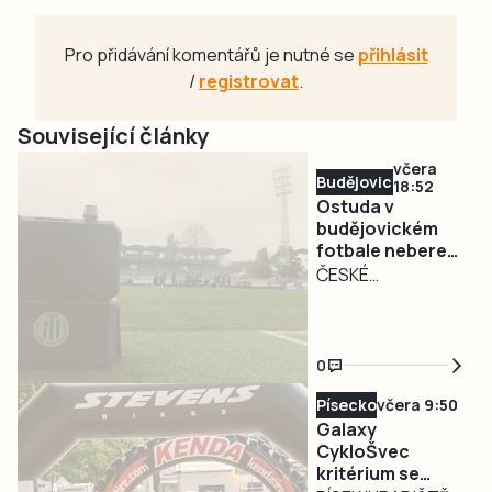
Pro přidávání komentářů je nutné se
přihlásit
/
registrovat
.
Související články
včera
Budějovicko
18:52
Ostuda v
budějovickém
fotbale nebere
konce. Dynamo
ČESKÉ
odhlásilo béčko
BUDĚJOVICE –
z divize, pokuta
Den před startem
půl milionu
soutěže SK
0
Dynamo České
Budějovice
Písecko
včera 9:50
Galaxy
odhlásilo svůj B
CykloŠvec
tým z divize.
kritérium se
Rezervní tým měl