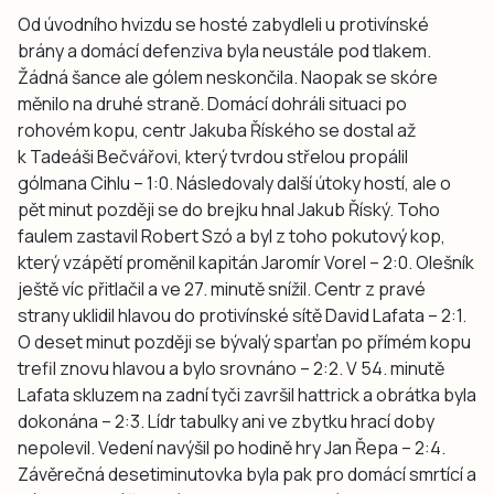
Od úvodního hvizdu se hosté zabydleli u protivínské
brány a domácí defenziva byla neustále pod tlakem.
Žádná šance ale gólem neskončila. Naopak se skóre
měnilo na druhé straně. Domácí dohráli situaci po
rohovém kopu, centr Jakuba Říského se dostal až
k Tadeáši Bečvářovi, který tvrdou střelou propálil
gólmana Cihlu – 1:0. Následovaly další útoky hostí, ale o
pět minut později se do brejku hnal Jakub Říský. Toho
faulem zastavil Robert Szó a byl z toho pokutový kop,
který vzápětí proměnil kapitán Jaromír Vorel – 2:0. Olešník
ještě víc přitlačil a ve 27. minutě snížil. Centr z pravé
strany uklidil hlavou do protivínské sítě David Lafata – 2:1.
O deset minut později se bývalý sparťan po přímém kopu
trefil znovu hlavou a bylo srovnáno – 2:2. V 54. minutě
Lafata skluzem na zadní tyči završil hattrick a obrátka byla
dokonána – 2:3. Lídr tabulky ani ve zbytku hrací doby
nepolevil. Vedení navýšil po hodině hry Jan Řepa – 2:4.
Závěrečná desetiminutovka byla pak pro domácí smrtící a