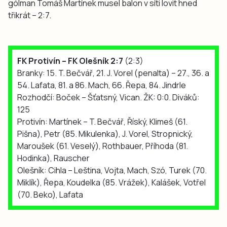
gólman Tomáš Martínek musel balon v síti lovit hned
třikrát – 2:7.
FK Protivín – FK Olešník 2:7
(2:3)
Branky: 15. T. Bečvář, 21. J. Vorel (penalta) – 27., 36. a
54. Lafata, 81. a 86. Mach, 66. Řepa, 84. Jindrle
Rozhodčí: Boček – Šťatsný, Vican. ŽK: 0:0. Diváků:
125
Protivín: Martínek – T. Bečvář, Říský, Klimeš (61.
Pišna), Petr (85. Mikulenka), J. Vorel, Stropnický,
Maroušek (61. Veselý), Rothbauer, Příhoda (81.
Hodinka), Rauscher
Olešník: Cihla – Leština, Vojta, Mach, Szó, Turek (70.
Miklík), Řepa, Koudelka (85. Vrážek), Kalášek, Votřel
(70. Beko), Lafata