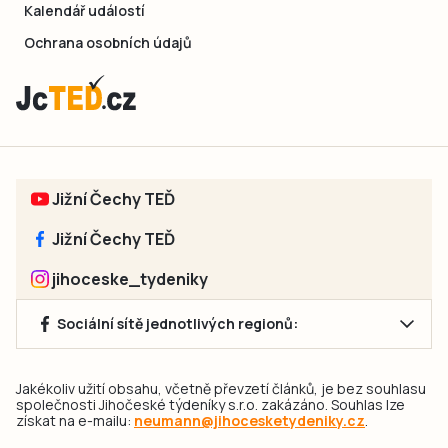
Kalendář událostí
Ochrana osobních údajů
Jižní Čechy TEĎ
Jižní Čechy TEĎ
jihoceske_tydeniky
Sociální sítě jednotlivých regionů:
Jakékoliv užití obsahu, včetně převzetí článků, je bez souhlasu
společnosti Jihočeské týdeníky s.r.o. zakázáno. Souhlas lze
získat na e-mailu:
neumann@jihocesketydeniky.cz
.