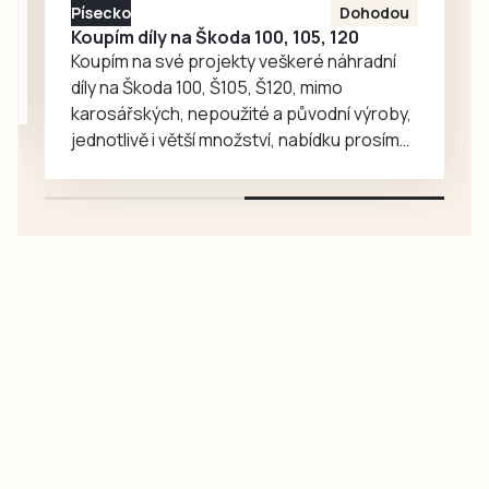
Písecko
Dohodou
Prachaticích.
Koupím díly na Škoda 100, 105, 120
Koupím na své projekty veškeré náhradní
díly na Škoda 100, Š105, Š120, mimo
karosářských, nepoužité a původní výroby,
jednotlivě i větší množství, nabídku prosím
pouze na e-mail: svorpi@seznam.cz.