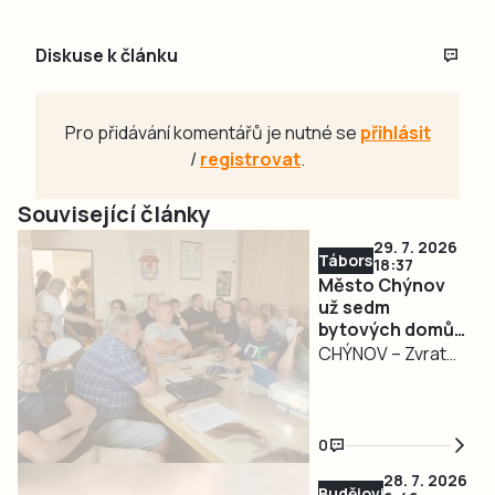
Diskuse k článku
Pro přidávání komentářů je nutné se
přihlásit
/
registrovat
.
Související články
29. 7. 2026
Táborsko
18:37
Město Chýnov
už sedm
bytových domů
stavět nechce.
CHÝNOV – Zvrat
Pozadí projektu
nastal kolem
zaskočilo
záměru města
zastupitele i
Chýnov stavět
občany
0
sedm bytových
28. 7. 2026
domů se 46 byty
Budějovicko