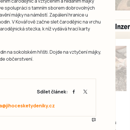
álením čarodějnic a vztyčením a hlídáním májky
 ve spolupráci s tamním sborem dobrovolných
avění májky na náměstí. Zapálení hranice u
odin. V Kovářově začne slet čarodějnic na vrchu
čarodějnická stezka, k níž vydává hrací karty
in na sokolském hřišti. Dojde na vztyčení májky,
ude občerstvení.
Sdílet článek:
Milevsko
Zdarma / za odvoz
a@jihocesketydeniky.cz
Daruji do dobrých
rukou kotě
Daruji do dobrých rukou
kotě-kočka, odčervené,