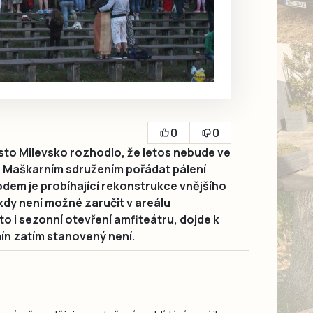
0
0
o Milevsko rozhodlo, že letos nebude ve
a Maškarním sdružením pořádat pálení
odem je probíhající rekonstrukce vnějšího
kdy není možné zaručit v areálu
o i sezonní otevření amfiteátru, dojde k
ín zatím stanovený není.