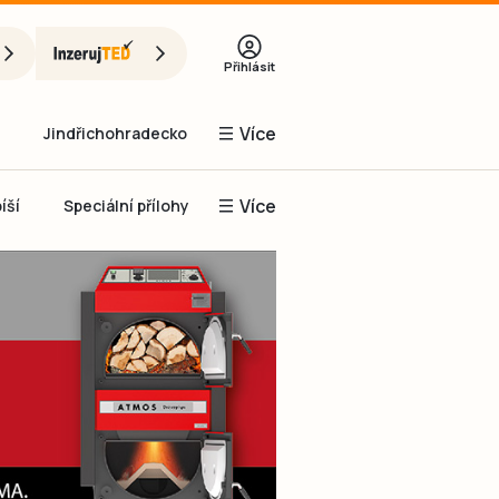
Přihlásit
Více
Jindřichohradecko
Více
íší
Speciální přílohy
Prachaticko
Inzerce
Obnovit heslo
řihlásit se
it se přes Facebook
čet, chci se
Registrovat