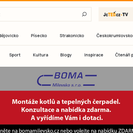
dějovicko
Písecko
Strakonicko
Českokrumlovsko
E-mail
Sport
Kultura
Blogy
Inspirace
Čtenáři p
Heslo
P
Přihlás
Ještě nemám ú