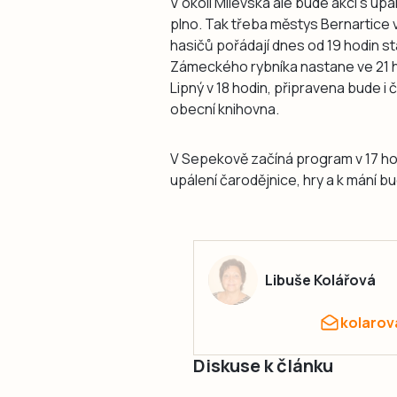
V okolí Milevska ale bude akcí s up
plno. Tak třeba městys Bernartice
hasičů pořádají dnes od 19 hodin st
Zámeckého rybníka nastane ve 21 h
Lipný v 18 hodin, připravena bude i 
obecní knihovna.
V Sepekově začíná program v 17 hod
upálení čarodějnice, hry a k mání b
Libuše Kolářová
kolarov
Diskuse k článku