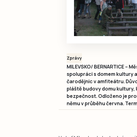
Zprávy
MILEVSKO/ BERNARTICE – Měst
spolupráci s domem kultury 
čarodějnic v amfiteátru. Dův
pláště budovy domu kultury, 
bezpečnost. Odloženo je prot
němu v průběhu června. Term