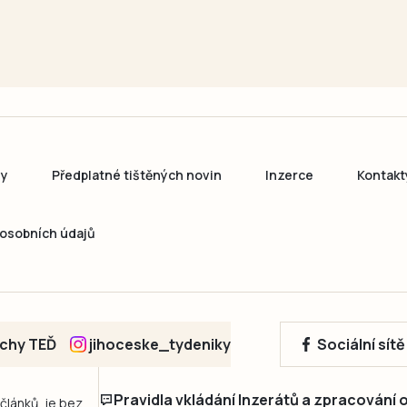
ny
Předplatné tištěných novin
Inzerce
Kontakt
osobních údajů
echy TEĎ
jihoceske_tydeniky
Sociální sít
Pravidla vkládání Inzerátů a zpracování
 článků, je bez