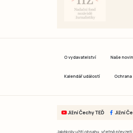
O vydavatelství
Naše novi
Kalendář událostí
Ochrana 
Jižní Čechy TEĎ
Jižní Č
Jakékoliv užití obsahu, včetně převzetí