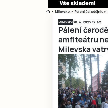
Milevsko
Pálení čarodějnic v
Milevsko
30. 4. 2025 12:42
Pálení čarod
amfiteátru ne
Milevska vat