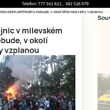
 milevském amfiteátru nebude, v okolí Milevska vatry vzplanou
Souv
ějnic v milevském
bude, v okolí
ry vzplanou