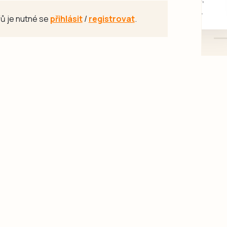
mazlivé, ihned k odběru.
ů je nutné se
přihlásit
/
registrovat
.