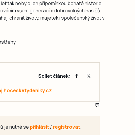
 let tak nebylo jen připomínkou bohaté historie
kováním všem generacím dobrovolných hasičů,
hají chránit životy, majetek i společenský život v
ostřehy.
Sdílet článek:
@jihocesketydeniky.cz
ů je nutné se
přihlásit
/
registrovat
.