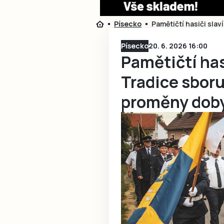
Písecko
Pamětičtí hasiči slav
Písecko
20. 6. 2026 16:00
Pamětičtí hasi
Tradice sboru 
proměny dob