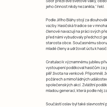
Sbor přežil dvě světové války, obdob
jeho činnost nikdy nezanikla,“ řekl.
Podle Jiřího Bláhy stojí za dlouho
vazby. Hasičská tradice se v mnoha
členové navazují na práci svých pře
před námi vybudovaly předchozí gen
starosta obce. Současnému sboru p
mladé členy a udržovat úctu k hasič
Gratulaci k významnému jubileu při
vystoupení poděkoval hasičům za jej
pilíř života na venkově. Připomněl, ž
požárech a mimořádných událostech,
společenských akcí. Zvláštní poděk
mladou generací, která podle něj zaj
Součástí oslav byl také slavnostní