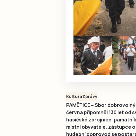
Kultura
Zprávy
PAMĚTICE – Sbor dobrovolných
června připomněl 130 let od 
hasičské zbrojnice, památník
místní obyvatele, zástupce ok
hudební doprovod se postar