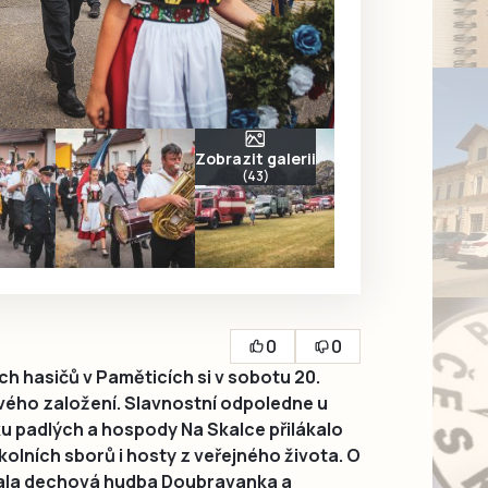
Zobrazit galerii
(43)
0
0
 hasičů v Paměticích si v sobotu 20.
svého založení. Slavnostní odpoledne u
u padlých a hospody Na Skalce přilákalo
olních sborů i hosty z veřejného života. O
ala dechová hudba Doubravanka a