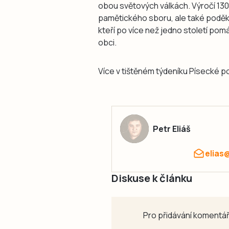
obou světových válkách. Výročí 130
pamětického sboru, ale také podě
kteří po více než jedno století pomá
obci.
Více v tištěném týdeníku Písecké p
Petr Eliáš
elias
Diskuse k článku
Pro přidávání komentář