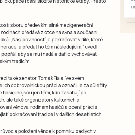
í okupace i další složité historické etapy. Přesto
mazlivé, ihned k odběru.
věkostí sboru především silné mezigenerační
 rodinách předává z otce na syna a současní
dků. „Naší povinností je pokračovat v díle, které
erace, a předat ho těm následujícím,“ uvedl
opřál, aby se mu i nadále dařilo vychovávat
ským tradicím.
vezl také senátor Tomáš Fiala. Ve svém
ich dobrovolnickou práci a označil je za důležitý
e hasiči nejsou jen těmi, kdo zasahují při
 ale také organizátory kulturních a
ování věnoval rodinám hasičů a ocenil práci s
istí pokračování tradice i v dalších desetiletích.
 průvod a položení věnce k pomníku padlých v