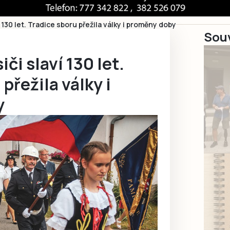
í 130 let. Tradice sboru přežila války i proměny doby
Souv
či slaví 130 let.
přežila války i
y