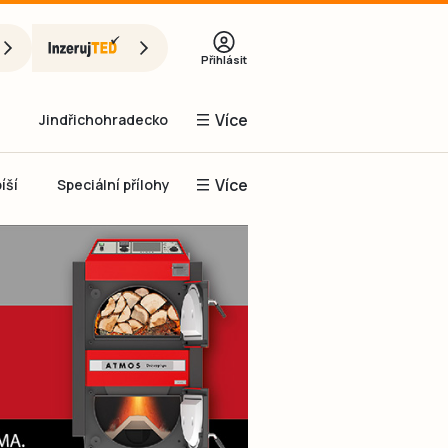
Přihlásit
Více
Jindřichohradecko
Více
íší
Speciální přílohy
Prachaticko
Inzerce
Obnovit heslo
řihlásit se
it se přes Facebook
čet, chci se
Registrovat