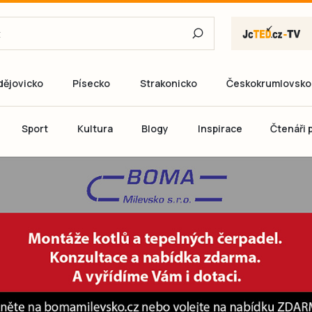
dějovicko
Písecko
Strakonicko
Českokrumlovsko
E-mail
Sport
Kultura
Blogy
Inspirace
Čtenáři p
Heslo
P
Přihlás
Ještě nemám ú