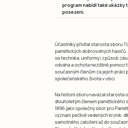
program nabídl také ukázky t
posezení.
Účastníky přivítal starosta sboru T
pamětických dobrovolných hasičů. „Z
se technika, uniformy i způsob zás
odvaha a ochota nezištně pomoci ta
současným členům za jejich práci př
společenského života v obci.
Na historii sboru navázal starosta o
dlouholetým členem pamětického sb
1896 jako společný sbor pro Paměti
význam pečlivě vedených kronik, dí
samotného založení až do současnos