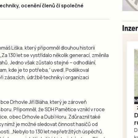
echniky, ocenění členů či společné
omáš Liška, který připomněl dlouhou historii
a 130 let se vystřídalo několik generací, změnila
ahů. Jedno však zůstalo stejné – odhodlání,
m, kde je to potřeba,“ uvedl. Poděkoval
i zásazích, údržbě techniky i organizaci
Milevsko
bce Drhovle Jiří Bláha, který je zároveň
Zdarma / za odvoz
oru. Připomněl, že SDH Pamětice vznikl v roce
Daruji do dobrých
ce, obec Drhovle a Dubí Horu. Zdůraznil také
rukou kotě
ky nimž je možné sledovat činnost hasičů od
Daruji do dobrých rukou
ti. „Nebylo to 130 let nepřetržitých úspěchů.
kotě-kočka, odčervené,