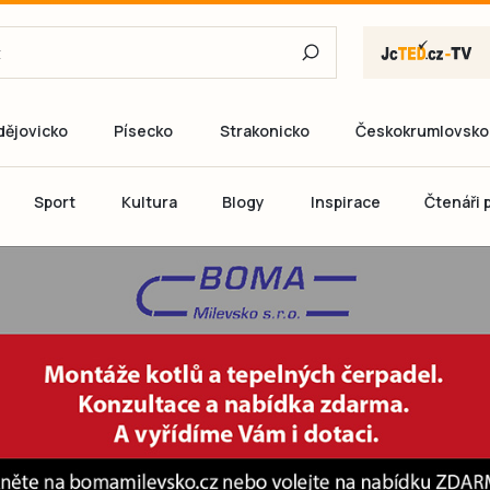
dějovicko
Písecko
Strakonicko
Českokrumlovsko
E-mail
Sport
Kultura
Blogy
Inspirace
Čtenáři p
Heslo
P
Přihlás
Ještě nemám ú