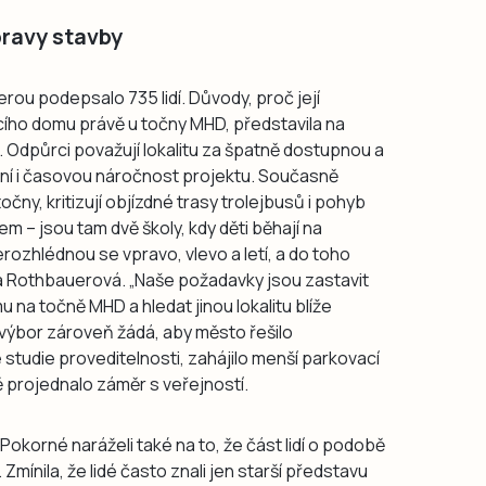
pravy stavby
erou podepsalo 735 lidí. Důvody, proč její
acího domu právě u točny MHD, představila na
 Odpůrci považují lokalitu za špatně dostupnou a
ční i časovou náročnost projektu. Současně
ny, kritizují objízdné trasy trolejbusů i pohyb
m – jsou tam dvě školy, kdy děti běhají na
nerozhlédnou se vpravo, vlevo a letí, a do toho
ila Rothbauerová. „Naše požadavky jsou zastavit
na točně MHD a hledat jinou lokalitu blíže
 výbor zároveň žádá, aby město řešilo
studie proveditelnosti, zahájilo menší parkovací
 projednalo záměr s veřejností.
okorné naráželi také na to, že část lidí o podobě
mínila, že lidé často znali jen starší představu