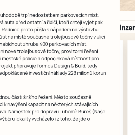
dlouhodobě trpí nedostatkem parkovacích míst.
á auta před ostatní a řidiči, kteří chtějí vyjet pak
ál. Radnice proto přišla s nápadem na výstavbu
ůst na místě současné trolejbusové točny v ulici
 a nabídnout zhruba 400 parkovacích míst.
ní nové trolejbusové točny, provizorní řešení
 městské policie a odpočinková místnost pro
rojekt připravuje formou Design & Build, tedy
ředpokládané investiční náklady 228 milionů korun
dnou částí širšího řešení. Město současně
Milevsko
 k navýšení kapacit na některých stávajících
Zdarma / za odvoz
umava. Náměstek pro dopravu Lubomír Bureš (Naše
Daruji do dobrých
výběru lokality vycházelo i z toho, že jde o
rukou kotě
Daruji do dobrých rukou
kotě-kočka, odčervené,