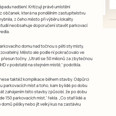
mazlivé, ihned k odběru.
padu nadšení. Kritizují právě umístění
z občanek, která na pondělním zastupitelstvu
ybnila, z čeho město při výběru lokality
studií neobsahuje doporučení stavět parkovací
vedla.
arkovacího domu nad točnou s pěti sty místy,
lizovatelný. Město ale podle ní pokračovalo ve
 přesun točny. „Utratí se 50 milionů za zbytečnou
HD v podstatě na stejném místě,“ podotkla.
inese taktéž komplikace během stavby. Odpůrci
 parkovacích míst a toho, kam by lidé po dobu
rát zahájením této stavby způsobí, že po dobu
 150 parkovacích míst,“ řekla. „Co staří lidé a
up domů pěšky nebo jít velký kus na zastávku