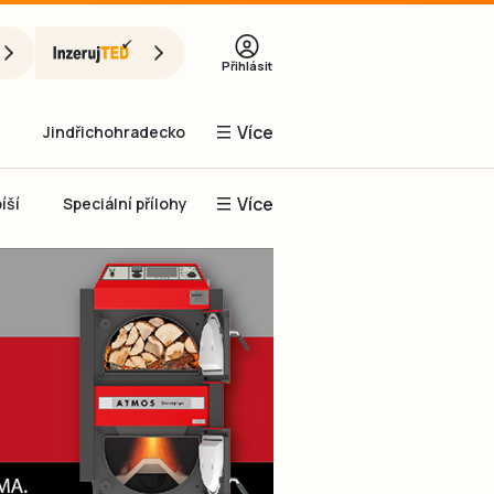
Přihlásit
Více
Jindřichohradecko
Více
íší
Speciální přílohy
Prachaticko
Inzerce
Obnovit heslo
řihlásit se
it se přes Facebook
čet, chci se
Registrovat