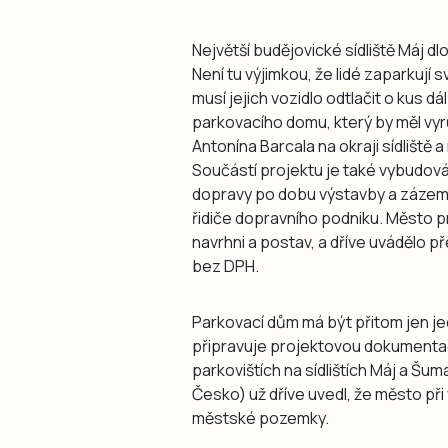
Největší budějovické sídliště Máj 
Není tu výjimkou, že lidé zaparkují sv
musí jejich vozidlo odtlačit o kus d
parkovacího domu, který by měl vyr
Antonína Barcala na okraji sídliště
Součástí projektu je také vybudová
dopravy po dobu výstavby a zázemí
řidiče dopravního podniku. Město p
navrhni a postav, a dříve uvádělo p
bez DPH.
Parkovací dům má být přitom jen je
připravuje projektovou dokumentaci
parkovištích na sídlištích Máj a Š
Česko) už dříve uvedl, že město při 
městské pozemky.