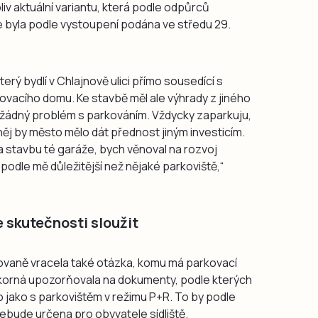
iv aktuální variantu, která podle odpůrců
ce byla podle vystoupení podána ve středu 29.
terý bydlí v Chlajnově ulici přímo sousedící s
ovacího domu. Ke stavbě měl ale výhrady z jiného
žádný problém s parkováním. Vždycky zaparkuju,
e něj by město mělo dát přednost jiným investicím.
a stavbu té garáže, bych věnoval na rozvoj
 podle mě důležitější než nějaké parkoviště,“
 skutečnosti sloužit
ovaně vracela také otázka, komu má parkovací
okorná upozorňovala na dokumenty, podle kterých
o jako s parkovištěm v režimu P+R. To by podle
ebude určena pro obyvatele sídliště.