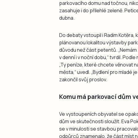
parkovacího domu nad točnou, nikol
zasahuje i do přilehlé zeleně. Peti
dubna.
Do debaty vstoupil i Radim Kotěra, k
plánovanou lokalitou výstavby park
důvodu než část petentů. „Nemám 
v denní i v noční dobu,“ tvrdil. Podl
„Ty peníze, které chcete věnovat n
města,“ uvedl. „Bydlení pro mladé je
zakončil svůj proslov.
Komu má parkovací dům ve
Ve vystoupeních obyvatel se opak
dům ve skutečnosti sloužit. Eva P
se v minulosti se stavbou pracoval
odpůrců znamenalo, že část míst n