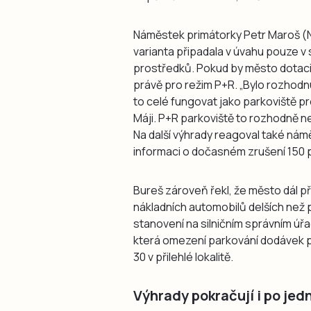
Náměstek primátorky Petr Maroš (N
varianta připadala v úvahu pouze v
prostředků. Pokud by město dotaci
právě pro režim P+R. „Bylo rozhodnu
to celé fungovat jako parkoviště p
Máji. P+R parkoviště to rozhodně ne
Na další výhrady reagoval také nám
informaci o dočasném zrušení 150 
Bureš zároveň řekl, že město dál p
nákladních automobilů delších než pě
stanovení na silničním správním úřa
která omezení parkování dodávek p
30 v přilehlé lokalitě.
Výhrady pokračují i po jed