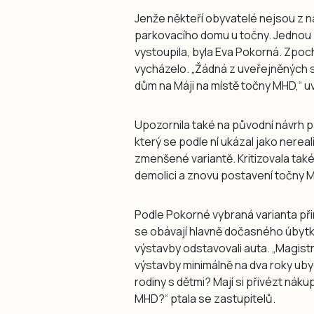
Jenže někteří obyvatelé nejsou z ná
parkovacího domu u točny. Jednou 
vystoupila, byla Eva Pokorná. Zpoch
vycházelo. „Žádná z uveřejněných 
dům na Máji na místě točny MHD,“ u
Upozornila také na původní návrh p
který se podle ní ukázal jako nerea
zmenšené variantě. Kritizovala také
demolici a znovu postavení točny M
Podle Pokorné vybraná varianta př
se obávají hlavně dočasného úbytku
výstavby odstavovali auta. „Magist
výstavby minimálně na dva roky ubyde
rodiny s dětmi? Mají si přivézt nák
MHD?“ ptala se zastupitelů.