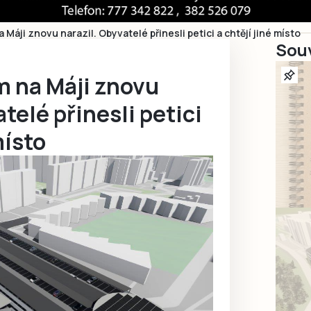
Máji znovu narazil. Obyvatelé přinesli petici a chtějí jiné místo
Souv
m na Máji znovu
telé přinesli petici
místo