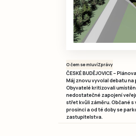
O čem se mluví
Zprávy
ČESKÉ BUDĚJOVICE – Plánovan
Máj znovu vyvolal debatu na
Obyvatelé kritizovali umístěn
nedostatečné zapojení veřejn
střet kvůli záměru. Občané s 
prosinci a od té doby se park
zastupitelstva.