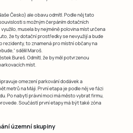
aše Česko) ale obavu odmítl. Podle něj tato
 souvislosti s možným čerpáním dotačních
 využilo, musela by nejméně polovina míst určena
to, že ty dotační prostředky se nevyužijí a bude
ro rezidenty, to znamená pro místní občany na
bude,“ sdělil Maroš.
ěstek Bureš. Odmítl, že by měl potvrzenou
parkovacích míst.
řipravuje omezení parkování dodávek a
t metrů na Máji. První etapa je podle něj ve fázi
du. Po nabytí právní moci má město vybrat firmu,
rovede. Součástí první etapy má být také zóna
nání územní skupiny