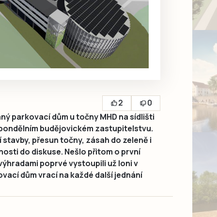
2
0
ý parkovací dům u točny MHD na sídlišti
 pondělním budějovickém zastupitelstvu.
í stavby, přesun točny, zásah do zeleně i
osti do diskuse. Nešlo přitom o první
výhradami poprvé vystoupili už loni v
ovací dům vrací na každé další jednání