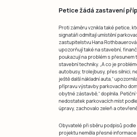
Petice žádá zastavení pří
Proti záměru vznikla také petice, kt
signatáři odmítají umístění parkov
zastupitelstvu Hana Rothbauerová.
upozorňují také na stavební, finan
poukazují na problém s přesunem toč
stavební techniky. „A co je probléme
autobusy, trolejbusy, přes silnici, 
ještě další nákladní auta,“ upozorn
přípravu výstavby parkovacího domu 
obytné zástavbě,“ doplnila. Petiční
nedostatek parkovacích míst podle 
úpravy, zachovalo zeleň a otevřeně
Obyvatelé při sběru podpisů podle P
projektu neměla přesné informace. Z