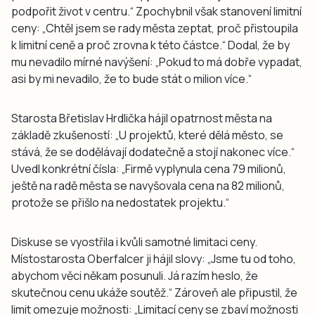
podpořit život v centru.“ Zpochybnil však stanovení limitní
ceny: „Chtěl jsem se rady města zeptat, proč přistoupila
k limitní ceně a proč zrovna k této částce.“ Dodal, že by
mu nevadilo mírné navýšení: „Pokud to má dobře vypadat,
asi by mi nevadilo, že to bude stát o milion více.“
Starosta Břetislav Hrdlička hájil opatrnost města na
základě zkušeností: „U projektů, které dělá město, se
stává, že se dodělávají dodatečně a stojí nakonec více.“
Uvedl konkrétní čísla: „Firmě vyplynula cena 79 milionů,
ještě na radě města se navyšovala cena na 82 milionů,
protože se přišlo na nedostatek projektu.“
Diskuse se vyostřila i kvůli samotné limitaci ceny.
Místostarosta Oberfalcer ji hájil slovy: „Jsme tu od toho,
abychom věci někam posunuli. Já razím heslo, že
skutečnou cenu ukáže soutěž.“ Zároveň ale připustil, že
limit omezuje možnosti: „Limitací ceny se zbaví možnosti