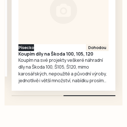
vysvětlení.
Ředitelka odboru
komunikace Nela
Friebová
odpověděla.
Písecko
Dohodou
Koupím díly na Škoda 100, 105, 120
Koupím na své projekty veškeré náhradní
díly na Škoda 100, Š105, Š120, mimo
karosářských, nepoužité a původní výroby,
jednotlivě i větší množství, nabídku prosím
pouze na e-mail: svorpi@seznam.cz.