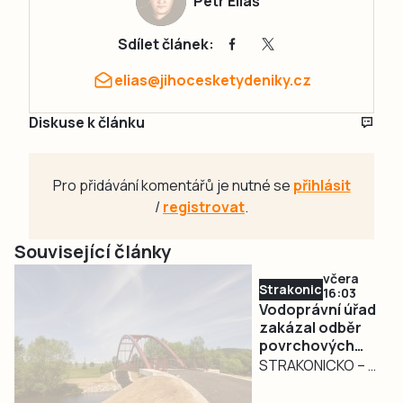
Petr Eliáš
Sdílet článek:
elias@jihocesketydeniky.cz
Diskuse k článku
Pro přidávání komentářů je nutné se
přihlásit
/
registrovat
.
Související články
včera
Strakonicko
16:03
Vodoprávní úřad
zakázal odběr
povrchových
vod na
STRAKONICKO – V
Strakonicku
reakci na