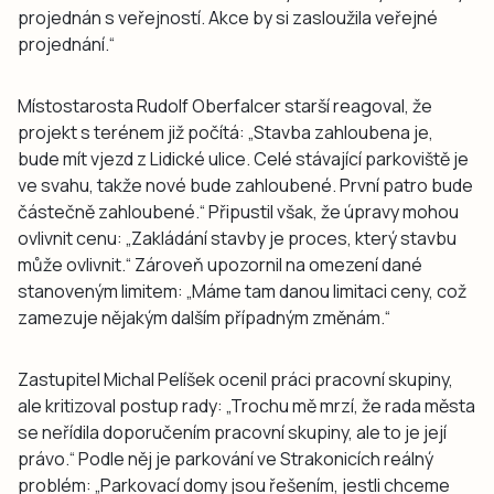
projednán s veřejností. Akce by si zasloužila veřejné
projednání.“
Místostarosta Rudolf Oberfalcer starší reagoval, že
projekt s terénem již počítá: „Stavba zahloubena je,
bude mít vjezd z Lidické ulice. Celé stávající parkoviště je
ve svahu, takže nové bude zahloubené. První patro bude
částečně zahloubené.“ Připustil však, že úpravy mohou
ovlivnit cenu: „Zakládání stavby je proces, který stavbu
může ovlivnit.“ Zároveň upozornil na omezení dané
stanoveným limitem: „Máme tam danou limitaci ceny, což
zamezuje nějakým dalším případným změnám.“
Zastupitel Michal Pelíšek ocenil práci pracovní skupiny,
ale kritizoval postup rady: „Trochu mě mrzí, že rada města
se neřídila doporučením pracovní skupiny, ale to je její
právo.“ Podle něj je parkování ve Strakonicích reálný
problém: „Parkovací domy jsou řešením, jestli chceme