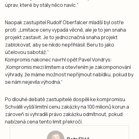
úprav, které by stály něco navíc.“
Naopak zastupitel Rudolf Oberfalcer mladší byl ostře
proti: „Limitace ceny vypadá věcně, ale je to jen snaha
projekt zastavit. Je to jednoznačná snaha projekt
zablokovat, aby se nikdo nepřihlásil. Beru to jako
účelovou sabotáž.“
Kompromis nakonec navrhl opět Pavel Vondrys:
„Kompromis mezi limitem a otevřením je zakomponování
výhrady, že máme možnost nepřijmout nabídku, pokud by
se nám nejevila výhodná.“
Po dlouhé debatě zastupitelé dospěli ke kompromisu.
Schválili vyšší limitní cenu zakázky na 100 milionů korun a
zároveň si vyhradili právo zakázku odmítnout, pokud
nabízená cena tento limit překročí.