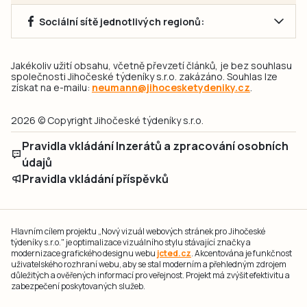
Sociální sítě jednotlivých regionů:
Jakékoliv užití obsahu, včetně převzetí článků, je bez souhlasu
společnosti Jihočeské týdeníky s.r.o. zakázáno. Souhlas lze
získat na e-mailu:
neumann@jihocesketydeniky.cz
.
2026 © Copyright Jihočeské týdeníky s.r.o.
Pravidla vkládání Inzerátů a zpracování osobních
údajů
Pravidla vkládání příspěvků
Hlavním cílem projektu „Nový vizuál webových stránek pro Jihočeské
týdeníky s.r.o." je optimalizace vizuálního stylu stávající značky a
modernizace grafického designu webu
jcted.cz
. Akcentována je funkčnost
uživatelského rozhraní webu, aby se stal moderním a přehledným zdrojem
důležitých a ověřených informací pro veřejnost. Projekt má zvýšit efektivitu a
zabezpečení poskytovaných služeb.