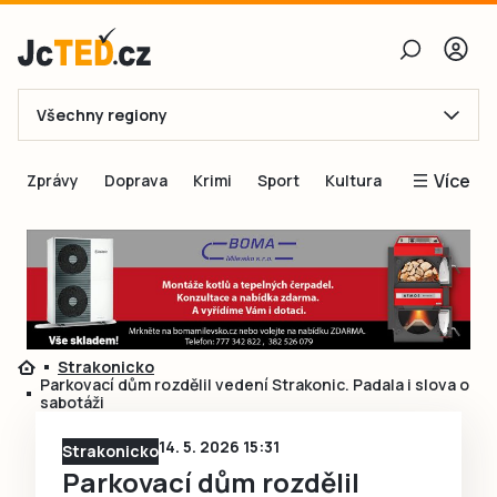
Všechny regiony
E-mail
Více
Zprávy
Doprava
Krimi
Sport
Kultura
Heslo
Blogy
Obnovit heslo
Inspirace
Čtenáři píší
Přihlásit se
Speciální přílohy
Strakonicko
Přihlásit se přes Facebook
Inzerce
Parkovací dům rozdělil vedení Strakonic. Padala i slova o
sabotáži
Ještě nemám účet, chci se
Registrovat
14. 5. 2026 15:31
Strakonicko
Parkovací dům rozdělil