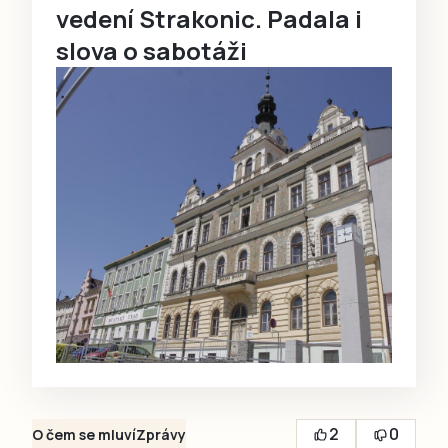
vedení Strakonic. Padala i
slova o sabotáži
2
0
O čem se mluví
Zprávy