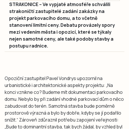
STRAKONICE – Ve vypjaté atmosféře schválili
strakoničtí zastupitelé zadání zakázky na
projekt parkovacího domu, a to včetně
stanovení limitní ceny. Debatu provázely spory
mezi vedením města i opozicí, které se týkaly
nejen samotné ceny, ale také podoby stavby a
postupu radnice.
Opoziční zastupitel Pavel Vondrys upozornil na
urbanistické i architektonické aspekty projektu: „Na
konci vznikne co? Budeme mít dokumentaci parkovacího
domu. Nebylo by při zadání vhodné parkovací dům o něco
zabudovat do terén. Samotná stavba bude poměrně
prostorově výrazná a bylo by dobře, kdyby se jí podařilo
snížit.“ Zároveň zdůraznil potřebu zapojení veřejnosti:
„Bude to dominantní stavba, tak bych žádal, by vzhled byl