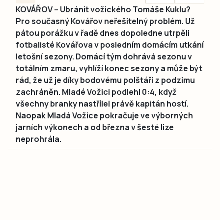
KOVÁŘOV – Ubránit vožického Tomáše Kuklu?
Pro současný Kovářov neřešitelný problém. Už
pátou porážku v řadě dnes dopoledne utrpěli
fotbalisté Kovářova v posledním domácím utkání
letošní sezony. Domácí tým dohrává sezonu v
totálním zmaru, vyhlíží konec sezony a může být
rád, že už je díky bodovému polštáři z podzimu
zachráněn. Mladé Vožici podlehl 0:4, když
všechny branky nastřílel právě kapitán hostí.
Naopak Mladá Vožice pokračuje ve výborných
jarních výkonech a od března v šesté lize
neprohrála.