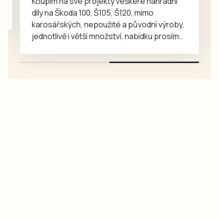
Koupím na své projekty veškeré náhradní
díly na Škoda 100, Š105, Š120, mimo
karosářských, nepoužité a původní výroby,
jednotlivě i větší množství, nabídku prosím
pouze na e-mail: svorpi@seznam.cz.