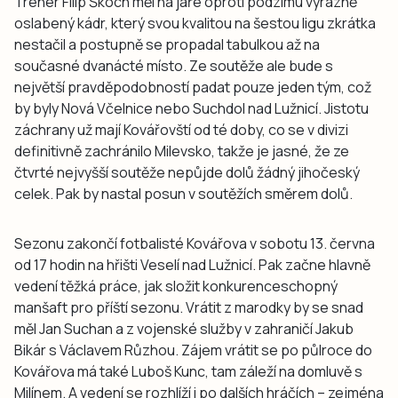
Trenér Filip Škoch měl na jaře oproti podzimu výrazně
oslabený kádr, který svou kvalitou na šestou ligu zkrátka
nestačil a postupně se propadal tabulkou až na
současné dvanácté místo. Ze soutěže ale bude s
největší pravděpodobností padat pouze jeden tým, což
by byly Nová Včelnice nebo Suchdol nad Lužnicí. Jistotu
záchrany už mají Kovářovští od té doby, co se v divizi
definitivně zachránilo Milevsko, takže je jasné, že ze
čtvrté nejvyšší soutěže nepůjde dolů žádný jihočeský
celek. Pak by nastal posun v soutěžích směrem dolů.
Sezonu zakončí fotbalisté Kovářova v sobotu 13. června
od 17 hodin na hřišti Veselí nad Lužnicí. Pak začne hlavně
vedení těžká práce, jak složit konkurenceschopný
manšaft pro příští sezonu. Vrátit z marodky by se snad
měl Jan Suchan a z vojenské služby v zahraničí Jakub
Bikár s Václavem Růzhou. Zájem vrátit se po půlroce do
Kovářova má také Luboš Kunc, tam záleží na domluvě s
Milínem. A vedení se rozhlíží i po dalších hráčích – zejména