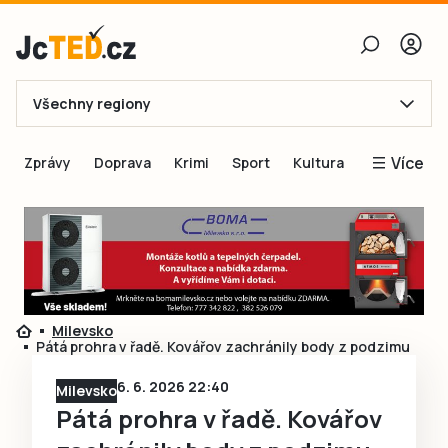
Všechny regiony
E-mail
Více
Zprávy
Doprava
Krimi
Sport
Kultura
Heslo
Blogy
Obnovit heslo
Inspirace
Čtenáři píší
Přihlásit se
Speciální přílohy
Milevsko
Přihlásit se přes Facebook
Inzerce
Pátá prohra v řadě. Kovářov zachránily body z podzimu
Ještě nemám účet, chci se
Registrovat
6. 6. 2026 22:40
Milevsko
Pátá prohra v řadě. Kovářov