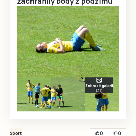
zachránily body z podzimu
Zobrazit galerii
(21)
0
0
Sport