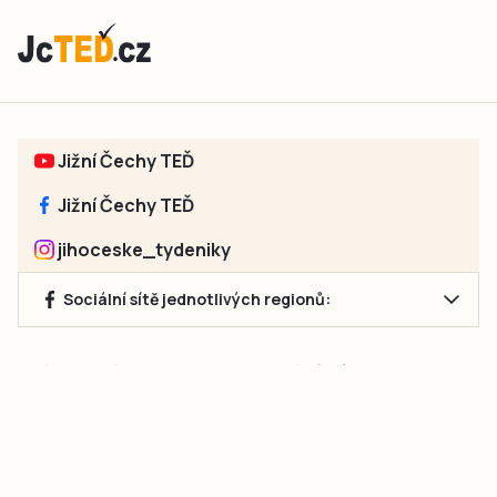
Jižní Čechy TEĎ
Jižní Čechy TEĎ
jihoceske_tydeniky
Sociální sítě jednotlivých regionů:
Jakékoliv užití obsahu, včetně převzetí článků, je bez souhlasu
společnosti Jihočeské týdeníky s.r.o. zakázáno. Souhlas lze
získat na e-mailu:
neumann@jihocesketydeniky.cz
.
2026 © Copyright Jihočeské týdeníky s.r.o.