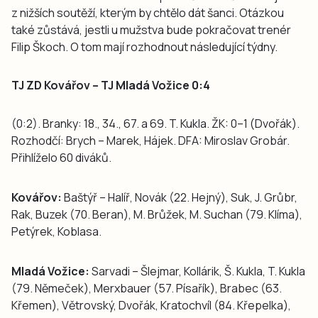
z nižších soutěží, kterým by chtělo dát šanci. Otázkou
také zůstává, jestli u mužstva bude pokračovat trenér
Filip Škoch. O tom mají rozhodnout následující týdny.
TJ ZD Kovářov – TJ Mladá Vožice 0:4
(0:2). Branky: 18., 34., 67. a 69. T. Kukla. ŽK: 0–1 (Dvořák).
Rozhodčí: Brych – Marek, Hájek. DFA: Miroslav Grobár.
Přihlíželo 60 diváků.
Kovářov:
Baštýř – Halíř, Novák (22. Hejný), Suk, J. Grůbr,
Rak, Buzek (70. Beran), M. Brůžek, M. Suchan (79. Klíma),
Petýrek, Koblasa.
Mladá Vožice:
Sarvadi – Šlejmar, Kollárik, Š. Kukla, T. Kukla
(79. Němeček), Merxbauer (57. Písařík), Brabec (63.
Křemen), Větrovský, Dvořák, Kratochvíl (84. Křepelka),