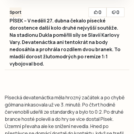
0
0
Sport
PÍSEK – V neděli 27. dubna čekalo písecké
dorostence další kolo druhé nejvyšší soutěže.
Na stadionu Dukla poměřili síly se Slavií Karlovy
Vary. Devatenáctka ani tentokrát na body
nedosáhla a prohrála rozdílem dvou branek. To
mladší dorost žlutomodrých po remíze 1:1
vybojoval bod.
Písecká devatenáctka měla hrozný začátek a po chybě
gólmana inkasovala už ve 3. minutě. Po čtvrt hodině
červenobílí udeřili ze standardky a bylo to 0:2. Po druhé
brance hosté polevili a do hry se více dostal Písek.
Územní převaha ale ke snížení nevedla. Hned po
přestávce se domácí dostali do kontaktu, když se trefil