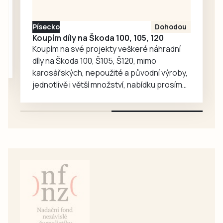
vybavení,
historické plakáty,
Písecko
Dohodou
vývoj dresu klubu,
Koupím díly na Škoda 100, 105, 120
historické pálky
Koupím na své projekty veškeré náhradní
či…
díly na Škoda 100, Š105, Š120, mimo
karosářských, nepoužité a původní výroby,
jednotlivě i větší množství, nabídku prosím
pouze na e-mail: svorpi@seznam.cz.