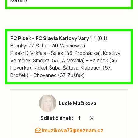
Kortan)
FC Písek – FC Slavia Karlovy Vary 1:1
(0:1)
Branky: 77. Šuba – 40. Wisniowski
Písek: D. Vršťala – Šálek (46. Procházka), Kostlivý,
Vejmělek, Šmejkal (46. A. Vršťala) – Holeček (46.
Hovorka), Nickel, Šuba, Šátava, Klabouch (67.
Brožek) – Chovanec (67. Zušťák)
Lucie Mužíková
Sdílet článek:
lmuzikova73@seznam.cz