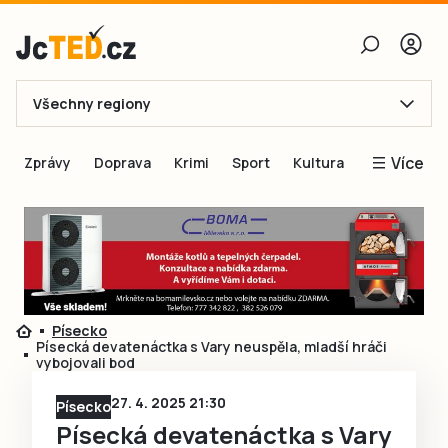
Všechny regiony
E-mail
Více
Zprávy
Doprava
Krimi
Sport
Kultura
Heslo
Blogy
Obnovit heslo
Inspirace
Čtenáři píší
Přihlásit se
Speciální přílohy
Písecko
Přihlásit se přes Facebook
Inzerce
Písecká devatenáctka s Vary neuspěla, mladší hráči
vybojovali bod
Ještě nemám účet, chci se
Registrovat
27. 4. 2025 21:30
Písecko
Písecká devatenáctka s Vary