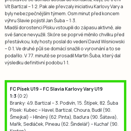
Vít Bartizal – 1:2. Pak ale převzaly iniciativu Karlovy Vary a
byly nebezpečnějším týmem. Osm minut před koncem
výhru Slavie pojistil Jan Šuba – 1:3.
Mladší dorostenci Písku vstoupili do zápasu aktivně, ale
své šance nevyužili. Skóre se poprvé měnilo chvilku před
přestávkou, kdy hosty poslal do vedení David Wisniowski
– 0:1. Ve druhé půli se domácí snažili o vyrovnání a to se
podařilo. V 77. minutě se prosadil Martin Šuba, který dal
výsledku definitivní podobu 1:1.
FC Písek U19 – FC Slavia Karlovy Vary U19
1:3
(0:2)
Branky: 49. Bartizal – 3. Podivín, 15. Štípek, 82. Šuba
Písek: Kubec – Havel, Bartizal, Choura, Budil (90.
Šmejkal) – Hliněný (62. Pinta), Baďura (90. Šátava),
Mařík, Sedláček, Pineau (62. Šindelář) – Kuchař (90.