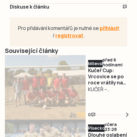
Diskuse k článku
Pro přidávání komentářů je nutné se
přihlásit
/
registrovat
.
Související články
před 6
Milevsko
hodinami
Kučeř Cup:
Vrcovice se po
roce vrátily na
trůn, domácí z
KUČEŘ –
chvostu až do
Nejcennější trofej
finále
si z Kučeře
odvezly Vrcovice.
0
Na sobotu 8.
včera
srpna připadl 29.
Písecko
23:28
ročník tradičního
Dlouhé oslabení