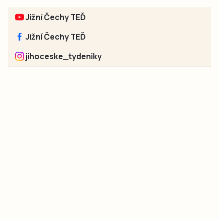
Jižní Čechy TEĎ
Jižní Čechy TEĎ
jihoceske_tydeniky
Sociální sítě jednotlivých regionů:
Jakékoliv užití obsahu, včetně převzetí článků, je bez souhlasu
společnosti Jihočeské týdeníky s.r.o. zakázáno. Souhlas lze
získat na e-mailu:
neumann@jihocesketydeniky.cz
.
2026 © Copyright Jihočeské týdeníky s.r.o.
Pravidla vkládání Inzerátů a zpracování osobních
údajů
Pravidla vkládání příspěvků