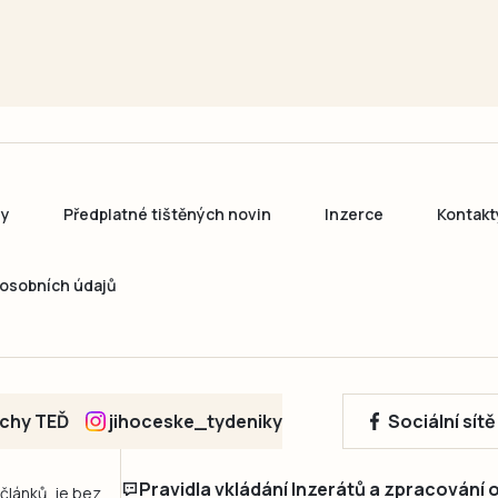
ny
Předplatné tištěných novin
Inzerce
Kontakt
osobních údajů
echy TEĎ
jihoceske_tydeniky
Sociální sít
Pravidla vkládání Inzerátů a zpracování
 článků, je bez