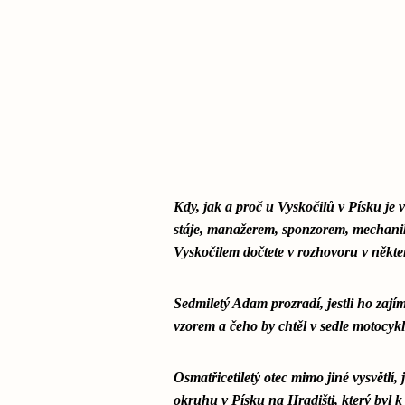
Kdy, jak a proč u Vyskočilů v Písku je 
stáje, manažerem, sponzorem, mechan
Vyskočilem dočtete v rozhovoru v někter
Sedmiletý Adam prozradí, jestli ho zají
vzorem a čeho by chtěl v sedle motocyk
Osmatřicetiletý otec mimo jiné vysvětlí,
okruhu v Písku na Hradišti, který byl k