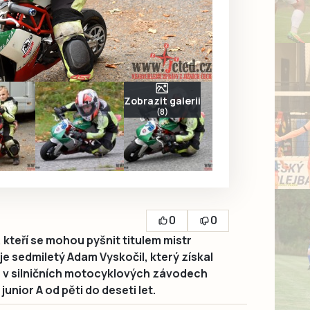
Zobrazit galerii
(8)
0
0
kteří se mohou pyšnit titulem mistr
 je sedmiletý Adam Vyskočil, který získal
a v silničních motocyklových závodech
unior A od pěti do deseti let.