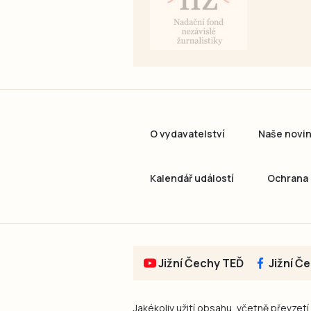
O vydavatelství
Naše novi
Kalendář událostí
Ochrana 
Jižní Čechy TEĎ
Jižní Č
Jakékoliv užití obsahu, včetně převzetí