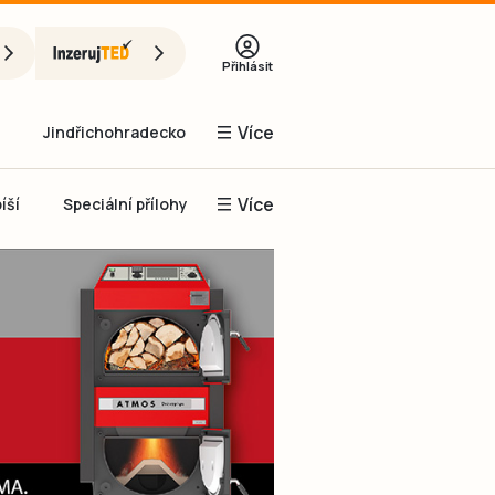
Přihlásit
Více
Jindřichohradecko
Více
íší
Speciální přílohy
Prachaticko
Inzerce
Obnovit heslo
řihlásit se
it se přes Facebook
čet, chci se
Registrovat