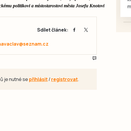
kému politikovi a místostarostovi města Josefu Knotovi
mazlivé, ihned k odběru.
Sdílet článek:
avaclav@seznam.cz
ů je nutné se
přihlásit
/
registrovat
.