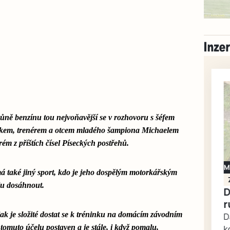
vůně benzínu tou nejvoňavější se v rozhovoru s šéfem
ikem, trenérem a otcem mladého šampiona Michaelem
ém z příštích čísel Píseckých postřehů.
Milevsko
má také jiný sport, kdo je jeho dospělým motorkářským
Zdarma / za odvoz
lu dosáhnout.
Daruji do dobrých
rukou kotě
 jak je složité dostat se k tréninku na domácím závodním
Daruji do dobrých rukou
 tomuto účelu postaven a je stále, i když pomalu,
kotě-kočka, odčervené,