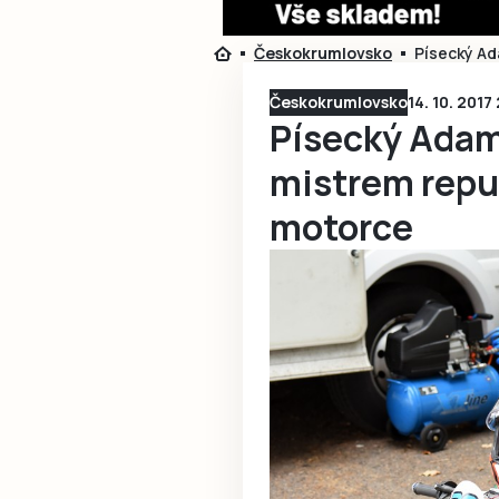
Českokrumlovsko
Písecký Ad
Českokrumlovsko
14. 10. 2017
Písecký Adam
mistrem repu
motorce