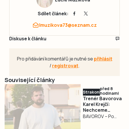
Sdílet článek:
lmuzikova73@seznam.cz
Diskuse k článku
Pro přidávání komentářů je nutné se
přihlásit
/
registrovat
.
Související články
před 8
Strakonicko
hodinami
Trenér Bavorova
Karel Krejčí:
Nechceme
budovat úplně
BAVOROV – Po
nové mužstvo
zkušenostech z