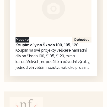
červencovém
sestavách,
víkendu, z pohledu
protože Tábor
Jakuba Rataje.
včera sehrál…
Reprezentant
Dukly Prostějov
nasbíral během
osmi soutěžních
Písecko
Dohodou
seskoků pouhé tři
Koupím díly na Škoda 100, 105, 120
centimetry,
Koupím na své projekty veškeré náhradní
suverénně zvítězil
díly na Škoda 100, Š105, Š120, mimo
mezi jednotlivci a
karosářských, nepoužité a původní výroby,
společně se…
jednotlivě i větší množství, nabídku prosím
pouze na e-mail: svorpi@seznam.cz.