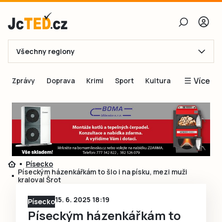
Všechny regiony
E-mail
Více
Zprávy
Doprava
Krimi
Sport
Kultura
Heslo
Blogy
Obnovit heslo
Inspirace
Čtenáři píší
Přihlásit se
Speciální přílohy
Písecko
Přihlásit se přes Facebook
Inzerce
Píseckým házenkářkám to šlo i na písku, mezi muži
kraloval Šrot
Ještě nemám účet, chci se
Registrovat
15. 6. 2025 18:19
Písecko
Píseckým házenkářkám to