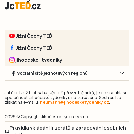
Jižní Čechy TEĎ
Jižní Čechy TEĎ
jihoceske_tydeniky
Sociální sítě jednotlivých regionů:
Jakékoliv užití obsahu, včetně převzetí článků, je bez souhlasu
společnosti Jihočeské týdeníky s.r.o. zakázáno. Souhlas lze
získat na e-mailu:
neumann@jihocesketydeniky.cz
.
2026 © Copyright Jihočeské týdeníky s.r.o.
Pravidla vkládání Inzerátů a zpracování osobních