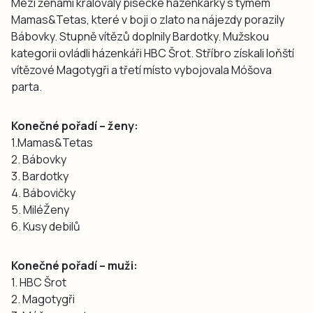
Mezi ženami kralovaly písecké házenkářky s týmem
Mamas&Tetas, které v boji o zlato na nájezdy porazily
Bábovky. Stupně vítězů doplnily Bardotky. Mužskou
kategorii ovládli házenkáři HBC Šrot. Stříbro získali loňští
vítězové Magotygři a třetí místo vybojovala Móšova
parta.
Konečné pořadí – ženy:
1.Mamas&Tetas
2. Bábovky
3. Bardotky
4. Bábovičky
5. MiléŽeny
6. Kusy debilů
Konečné pořadí – muži:
1. HBC Šrot
2. Magotygři