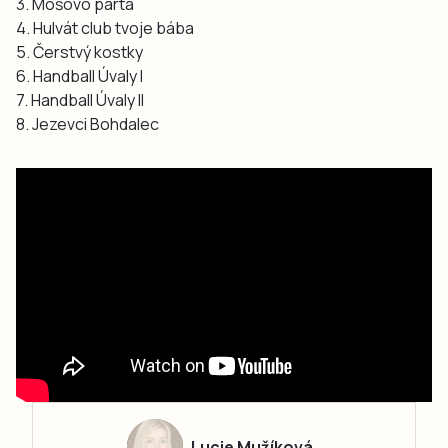
3. Móšovo parta
4. Hulvát club tvoje bába
5. Čerstvý kostky
6. Handball Úvaly I
7. Handball Úvaly II
8. Jezevci Bohdalec
Lucie Mužíková