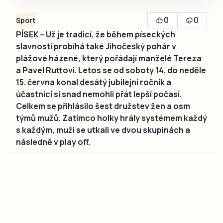
0
0
Sport
PÍSEK – Už je tradicí, že během píseckých
slavností probíhá také Jihočeský pohár v
plážové házené, který pořádají manželé Tereza
a Pavel Ruttovi. Letos se od soboty 14. do neděle
15. června konal desátý jubilejní ročník a
účastnící si snad nemohli přát lepší počasí.
Celkem se přihlásilo šest družstev žen a osm
týmů mužů. Zatímco holky hrály systémem každý
s každým, muži se utkali ve dvou skupinách a
následně v play off.